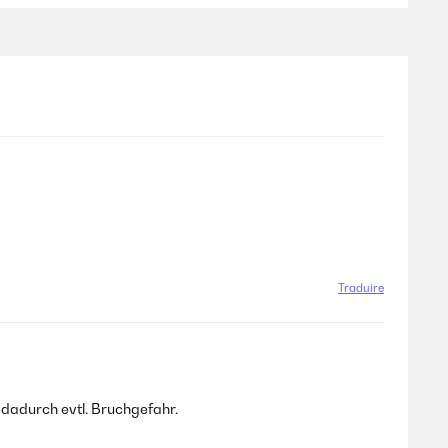
rienze di cotture con più di 36 ore continue e il roner ha
Traduire
 dadurch evtl. Bruchgefahr.