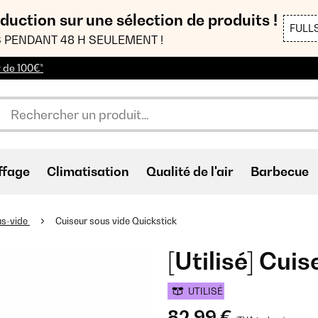
duction sur une sélection de produits !
FULL
 PENDANT 48 H SEULEMENT !
r de 100€*
ffage
Climatisation
Qualité de l'air
Barbecue
us-vide
Cuiseur sous vide Quickstick
[Utilisé] Cui
UTILISÉ
82,99 €