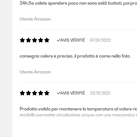
24h.Se volete spendere poco non sono soldi buttati, poi prob
Utente Amazon
AVIS VÉRIFIÉ
07/01/2022
consegna celere e precisa, il prodotto è come nella foto.
Utente Amazon
AVIS VÉRIFIÉ
23/12/2021
Prodotto valido per mantenere la temperatura al valore rich
modello permette circolazione acqua con una meccanica 
Utente Amazon