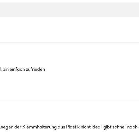
, bin einfach zufrieden
cottura CBT . Arrivato nei tempi previsti dalla consegna . Ho avuto espe
gen der Klemmhalterung aus Plastik nicht ideal, gibt schnell nach,