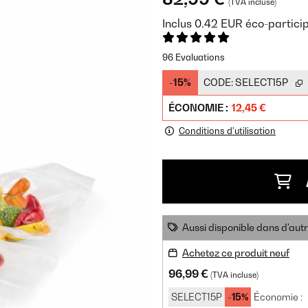
(TVA incluse)
Inclus
0.42
EUR
éco-partici
96 Evaluations
-15%
CODE:
SELECT15P
ÉCONOMIE :
12,45 €
Conditions d'utilisation
Aussi disponible dans d'aut
Achetez ce produit neuf
96,99 €
(TVA incluse)
SELECT15P
-15%
Économie :