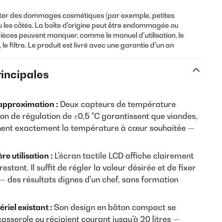
nter des dommages cosmétiques (par exemple, petites
ou les côtés. La boîte d'origine peut être endommagée ou
pièces peuvent manquer, comme le manuel d'utilisation, le
e filtre. Le produit est livré avec une garantie d'un an
rincipales
 approximation :
Deux capteurs de température
on de régulation de ±0,5 °C garantissent que viandes,
gnent exactement la température à cœur souhaitée —
re utilisation :
L'écran tactile LCD affiche clairement
stant. Il suffit de régler la valeur désirée et de fixer
 — des résultats dignes d'un chef, sans formation
iel existant :
Son design en bâton compact se
casserole ou récipient courant jusqu'à 20 litres —