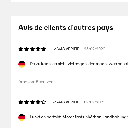
AVIS VÉRIFIÉ
13/10/2021
Avis de clients d'autres pays
Professionale...
Utente Amazon
AVIS VÉRIFIÉ
25/02/2026
Da zu kann ich nicht viel sagen, der macht was er soll
AVIS VÉRIFIÉ
07/05/2021
Prodotto perfetto , molto intuitivo per chi si avvicina alla 
Amazon-Benutzer
lavorato alla perfezione
Utente Amazon
AVIS VÉRIFIÉ
02/02/2026
Funktion perfekt, Motor fast unhörbar.Handhabung we
AVIS VÉRIFIÉ
19/04/2021