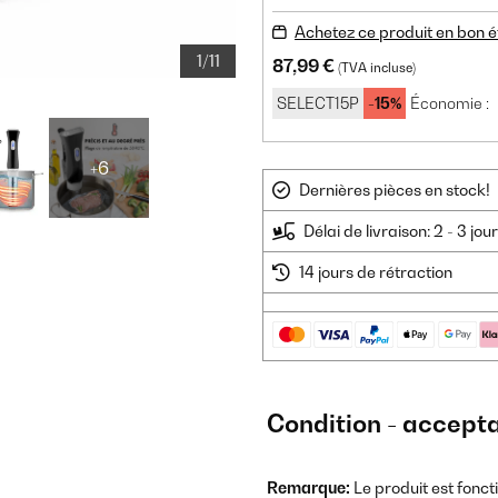
Achetez ce produit en bon é
1/11
87,99 €
(TVA incluse)
SELECT15P
-15%
Économie :
+6
Dernières pièces en stock!
Délai de livraison: 2 - 3 jo
14 jours de rétraction
Condition - accepta
Remarque:
Le produit est foncti