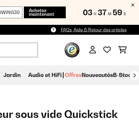
Achetez
03
37
59
SWING30
maintenant
H
M
S
FAQs, Aide & Retour des articles
Jardin
Audio et HiFi
Offres
Nouveautés
B-Stock
seur sous vide Quickstick