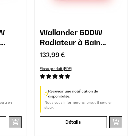
0W
Wallander 600W
Radiateur à Bain
d'Huile Noir
132,99 €
Fiche produit (PDF)
Recevoir une notification de
disponibilité.
sera en
Nous vous informerons lorsqu’il sera en
stock.
Détails