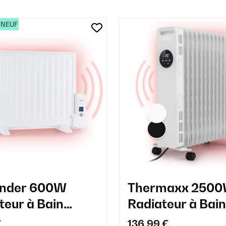
 NEUF
ander 600W
Thermaxx 250
teur à Bain
Radiateur à Bain
le Blanc
d'Huile 12 Éléme
€
136,99 €