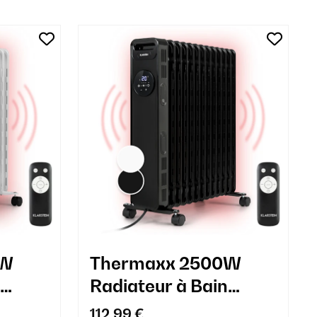
0W
Thermaxx 2500W
Radiateur à Bain
nts
d'Huile 12 Éléments
112,99 €