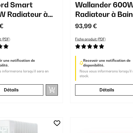
rd Smart
Wallander 600
 Radiateur à
Radiateur à Bain
'Huile 11
d'Huile Blanc
 €
93,99 €
nts Noir
t (PDF)
Fiche produit (PDF)
r une notification de
Recevoir une notification de
ilité.
disponibilité.
 informerons lorsqu’il sera en
Nous vous informerons lorsqu’il 
stock.
Détails
Détails