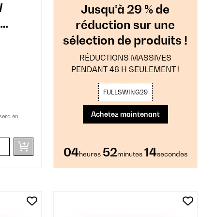
W
Jusqu’à 29 % de
réduction sur une
sélection de produits !
RÉDUCTIONS MASSIVES
PENDANT 48 H SEULEMENT !
FULLSWING29
Achetez maintenant
sera en
04
52
12
heures
minutes
secondes