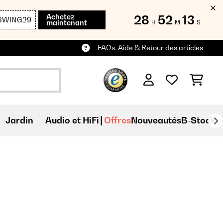
Achetez
28
52
12
SWING29
maintenant
H
M
S
FAQs, Aide & Retour des articles
Jardin
Audio et HiFi
Offres
Nouveautés
B-Stock