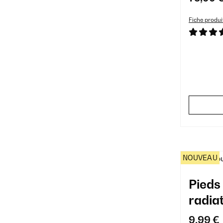
Fiche produi
NOUVEAU
Pieds 
radia
9,99 €