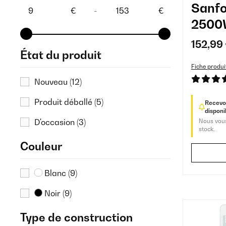
Sanfo
€
-
€
2500W
Bain d
152,99
État du produit
Éléme
Fiche produi
Nouveau
(12)
Produit déballé
(5)
Recevoi
disponib
D'occasion
(3)
Nous vous
stock.
Couleur
Blanc
(9)
Noir
(9)
Type de construction