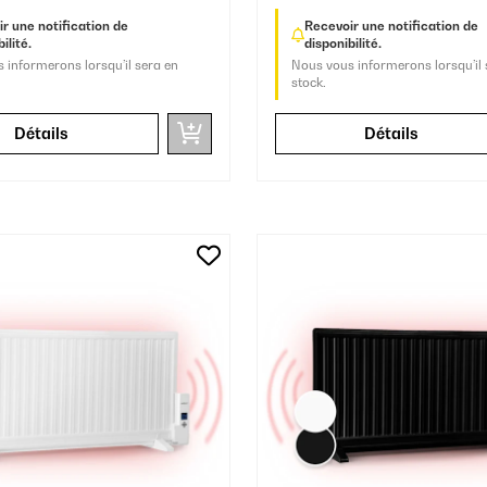
r une notification de
Recevoir une notification de
ilité.
disponibilité.
 informerons lorsqu’il sera en
Nous vous informerons lorsqu’il 
stock.
Détails
Détails