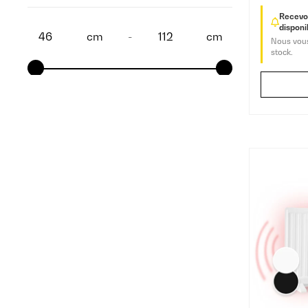
Recevoi
disponib
cm
-
cm
Nous vous
stock.