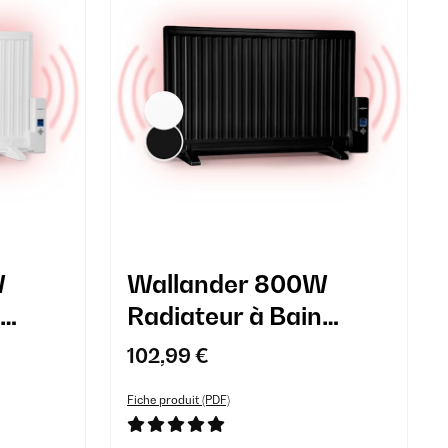
W
Wallander 800W
Radiateur à Bain
d'Huile Noir
102,99 €
Fiche produit (PDF)