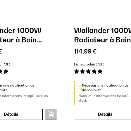
ander 1000W
Wallander 100
teur à Bain
Radiateur à Bain
le Blanc
d'Huile Noir
€
114,99 €
t (PDF)
Fiche produit (PDF)
r une notification de
Recevoir une notification de
ilité.
disponibilité.
 informerons lorsqu’il sera en
Nous vous informerons lorsqu’il 
stock.
Détails
Détails