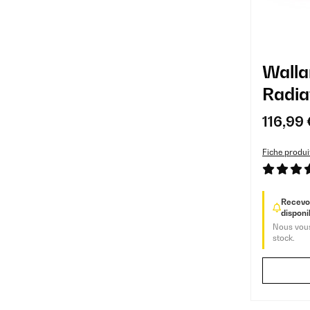
Wall
Radia
d'Hui
116,99 
Fiche produi
Recevoi
disponib
Nous vous
stock.