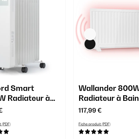
rd Smart
Wallander 800
 Radiateur à
Radiateur à Bain
'Huile 11
d'Huile Blanc
€
117,99 €
nts Blanc
t (PDF)
Fiche produit (PDF)