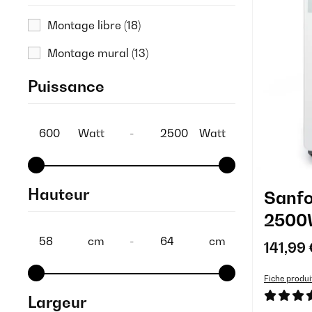
Montage libre
(18)
Montage mural
(13)
Puissance
Watt
-
Watt
Hauteur
Sanfo
2500W
Bain d
cm
-
cm
141,99 
Éléme
Fiche produi
Largeur