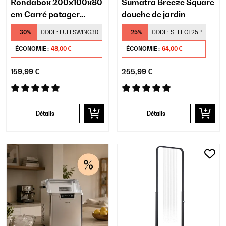
Rondabox 200x100x80
Sumatra Breeze Square
cm Carré potager
douche de jardin
Argent
-30%
CODE:
FULLSWING30
-25%
CODE:
SELECT25P
ÉCONOMIE :
48,00 €
ÉCONOMIE :
64,00 €
159,99 €
255,99 €
Détails
Détails