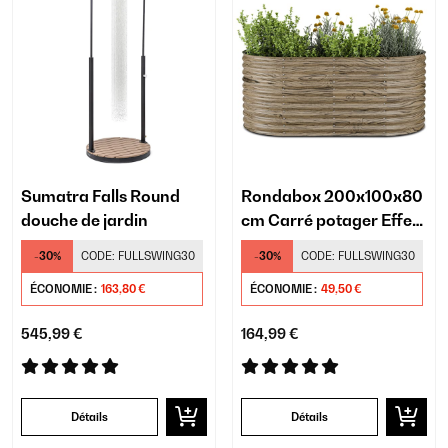
Sumatra Falls Round
Rondabox 200x100x80
douche de jardin
cm Carré potager Effet
bois
-30%
CODE:
FULLSWING30
-30%
CODE:
FULLSWING30
ÉCONOMIE :
163,80 €
ÉCONOMIE :
49,50 €
545,99 €
164,99 €
Détails
Détails