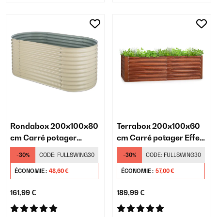
Rondabox 200x100x80
Terrabox 200x100x60
cm Carré potager
cm Carré potager Effet
Crème
rouille
-30%
CODE:
FULLSWING30
-30%
CODE:
FULLSWING30
ÉCONOMIE :
48,60 €
ÉCONOMIE :
57,00 €
161,99 €
189,99 €