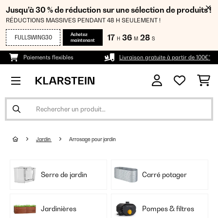
Jusqu’à 30 % de réduction sur une sélection de produits !
RÉDUCTIONS MASSIVES PENDANT 48 H SEULEMENT !
Achetez
17
36
27
FULLSWING30
H
M
S
maintenant
Paiements flexibles
Livraison gratuite à partir de 100€*
Jardin
Arrosage pour jardin
Serre de jardin
Carré potager
Jardinières
Pompes & filtres