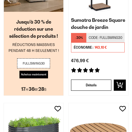
Sumatra Breeze Square
Jusqu’à 30 % de
douche de jardin
réduction sur une
sélection de produits !
-30%
CODE:
FULLSWING30
RÉDUCTIONS MASSIVES
ÉCONOMIE :
143,10 €
PENDANT 48 H SEULEMENT !
476,99 €
FULLSWING30
Achetez maintenant
Détails
17
36
27
H
M
S