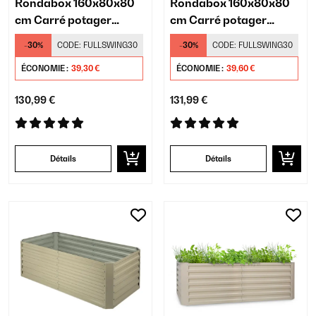
Rondabox 160x80x80
Rondabox 160x80x80
cm Carré potager
cm Carré potager
Argent
Crème
-30%
CODE:
FULLSWING30
-30%
CODE:
FULLSWING30
ÉCONOMIE :
39,30 €
ÉCONOMIE :
39,60 €
130,99 €
131,99 €
Détails
Détails