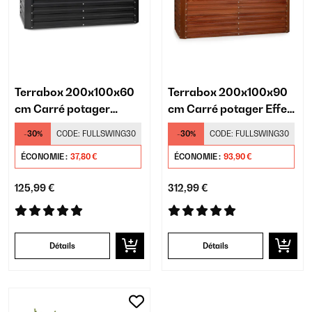
Terrabox 200x100x60
Terrabox 200x100x90
cm Carré potager
cm Carré potager Effet
Anthracite
rouille
-30%
CODE:
FULLSWING30
-30%
CODE:
FULLSWING30
ÉCONOMIE :
37,80 €
ÉCONOMIE :
93,90 €
125,99 €
312,99 €
Détails
Détails