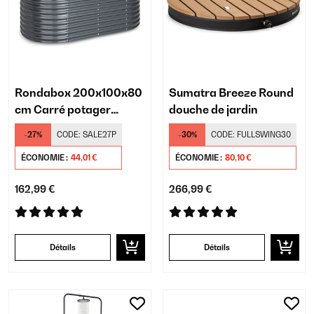
Rondabox 200x100x80
Sumatra Breeze Round
cm Carré potager
douche de jardin
Anthracite
-27%
CODE:
SALE27P
-30%
CODE:
FULLSWING30
ÉCONOMIE :
44,01 €
ÉCONOMIE :
80,10 €
162,99 €
266,99 €
Détails
Détails