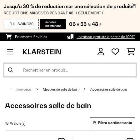
Jusqu’à 30 % de réduction sur une sélection de produits !
RÉDUCTIONS MASSIVES PENDANT 48 H SEULEMENT !
Achetez
06
55
48
FULLSWING30
H
M
S
maintenant
Paiements flexibles
Livraison gratuite à partir de 100€*
ger
Idée déco
Meubles de salle de bain
Accessoires salle de bain
Accessoires salle de bain
Filtro e ordinamento
18 Article(s)