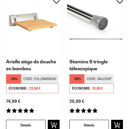
Arielle siège de douche
Stamina S tringle
en bambou
télescopique
-30%
CODE:
FULLSWING30
-50%
CODE:
SALE50P
ÉCONOMIE :
22,50 €
ÉCONOMIE :
13,00 €
74,99 €
25,99 €
Détails
Détails