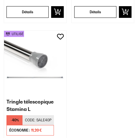
Détails
Détails
UTILISÉ
Tringle télescopique
Stamina L
-40%
CODE:
SALE40P
ÉCONOMIE :
11,20 €