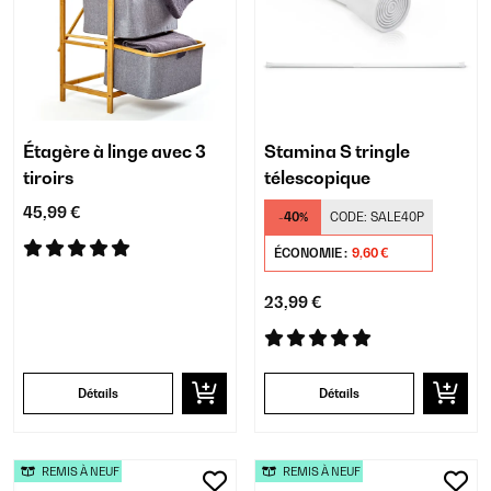
Étagère à linge avec 3
Stamina S tringle
tiroirs
télescopique
45,99 €
-40%
CODE:
SALE40P
ÉCONOMIE :
9,60 €
23,99 €
Détails
Détails
REMIS À NEUF
REMIS À NEUF