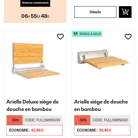
Achetez maintenant
Détails
06
55
47
H
M
S
REMIS À NEUF
Arielle Deluxe siège de
Arielle siège de douche
douche en bambou
en bambou
-30%
CODE:
FULLSWING30
-30%
CODE:
FULLSWING30
ÉCONOMIE :
42,60 €
ÉCONOMIE :
20,40 €