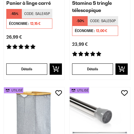
Panier à linge carré
Stamina S tringle
télescopique
-45%
CODE:
SALE45P
-50%
CODE:
SALE50P
ÉCONOMIE :
12,15 €
ÉCONOMIE :
12,00 €
26,99 €
23,99 €
Détails
Détails
UTILISÉ
UTILISÉ