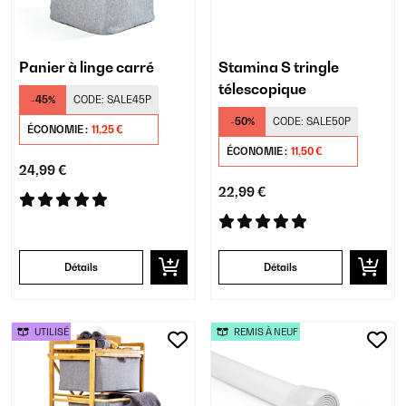
Panier à linge carré
Stamina S tringle
télescopique
-45%
CODE:
SALE45P
-50%
CODE:
SALE50P
ÉCONOMIE :
11,25 €
ÉCONOMIE :
11,50 €
24,99 €
22,99 €
Détails
Détails
UTILISÉ
REMIS À NEUF