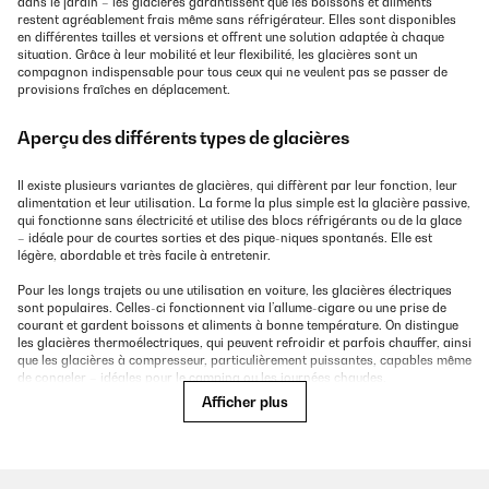
dans le jardin – les glacières garantissent que les boissons et aliments
restent agréablement frais même sans réfrigérateur. Elles sont disponibles
en différentes tailles et versions et offrent une solution adaptée à chaque
situation. Grâce à leur mobilité et leur flexibilité, les glacières sont un
compagnon indispensable pour tous ceux qui ne veulent pas se passer de
provisions fraîches en déplacement.
Aperçu des différents types de glacières
Il existe plusieurs variantes de glacières, qui diffèrent par leur fonction, leur
alimentation et leur utilisation. La forme la plus simple est la glacière passive,
qui fonctionne sans électricité et utilise des blocs réfrigérants ou de la glace
– idéale pour de courtes sorties et des pique-niques spontanés. Elle est
légère, abordable et très facile à entretenir.
Pour les longs trajets ou une utilisation en voiture, les glacières électriques
sont populaires. Celles-ci fonctionnent via l’allume-cigare ou une prise de
courant et gardent boissons et aliments à bonne température. On distingue
les glacières thermoélectriques, qui peuvent refroidir et parfois chauffer, ainsi
que les glacières à compresseur, particulièrement puissantes, capables même
de congeler – idéales pour le camping ou les journées chaudes.
Afficher plus
Les glacières à absorption offrent un compromis : elles peuvent être
alimentées aussi bien par électricité que par gaz. Elles sont silencieuses et
donc particulièrement appréciées sur les campings avec branchement
électrique ou lors de séjours sous tente. Ainsi, il existe une glacière adaptée à
chaque besoin – de la plus simple à la plus professionnelle.