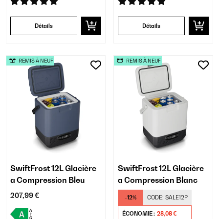
Détails
Détails
REMIS À NEUF
REMIS À NEUF
SwiftFrost 12L Glacière
SwiftFrost 12L Glacière
a Compression Bleu
a Compression Blanc
207,99 €
-12%
CODE:
SALE12P
ÉCONOMIE :
28,08 €