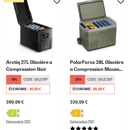
Arctiq 27L Glacière a
PolarForce 28L Glacière
Compression Noir
a Compression Mousse
Sombre
-10%
CODE:
SALE10P
-25%
CODE:
SALE25P
ÉCONOMIE :
40,00 €
ÉCONOMIE :
85,00 €
399,99 €
339,99 €
Fiche produit (PDF)
Fiche produit (PDF)