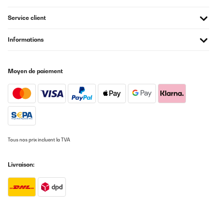
Service client
Quelle est la différence entre une glacière
thermoélectrique, à compresseur et à absorption ?
Informations
Quelle est la meilleure glacière pour la voiture ?
Moyen de paiement
Combien de temps le contenu d’une glacière reste-t-il
froid ?
Tous nos prix incluent la TVA
Livraison: