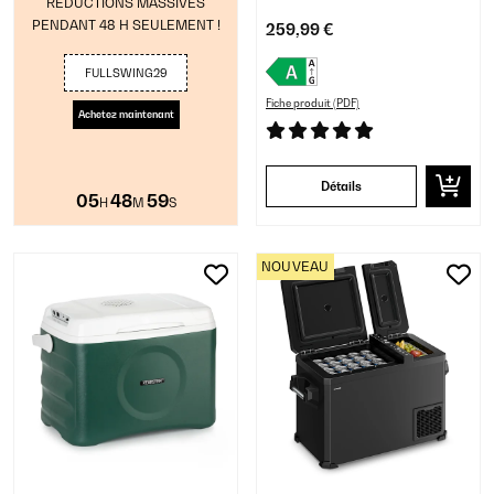
RÉDUCTIONS MASSIVES
PENDANT 48 H SEULEMENT !
259,99 €
FULLSWING29
Fiche produit (PDF)
Achetez maintenant
Détails
05
48
59
H
M
S
NOUVEAU