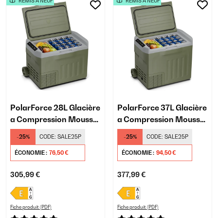
REMIS À NEUF
REMIS À NEUF
PolarForce 28L Glacière
PolarForce 37L Glacière
a Compression Mousse
a Compression Mousse
Sombre
Sombre
-25%
CODE:
SALE25P
-25%
CODE:
SALE25P
ÉCONOMIE :
76,50 €
ÉCONOMIE :
94,50 €
305,99 €
377,99 €
Fiche produit (PDF)
Fiche produit (PDF)