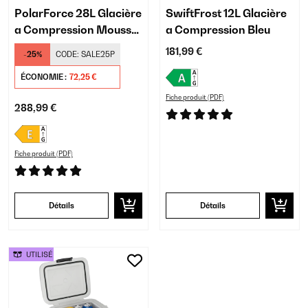
PolarForce 28L Glacière
SwiftFrost 12L Glacière
a Compression Mousse
a Compression Bleu
Sombre
181,99 €
-25%
CODE:
SALE25P
ÉCONOMIE :
72,25 €
Fiche produit (PDF)
288,99 €
Fiche produit (PDF)
Détails
Détails
UTILISÉ