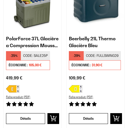
PolarForce 37L Glacière
Beerbelly 21L Thermo
a Compression Mousse
Glacière Bleu
Sombre
-25%
CODE:
SALE25P
-29%
CODE:
FULLSWING29
ÉCONOMIE :
105,00 €
ÉCONOMIE :
31,90 €
419,99 €
109,99 €
Fiche produit (PDF)
Fiche produit (PDF)
Détails
Détails