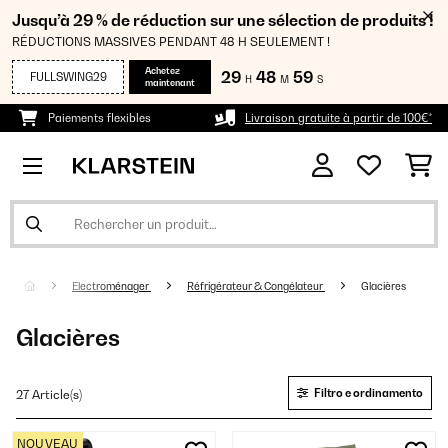
Jusqu’à 29 % de réduction sur une sélection de produits !
RÉDUCTIONS MASSIVES PENDANT 48 H SEULEMENT !
Achetez
29
48
58
FULLSWING29
H
M
S
maintenant
Paiements flexibles
Livraison gratuite à partir de 100€*
Electroménager
Réfrigérateur & Congélateur
Glacières
Glacières
Filtro e ordinamento
27 Article(s)
NOUVEAU