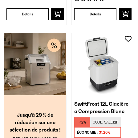
Détails
Détails
SwiftFrost 12L Glacière
a Compression Blanc
Jusqu’à 29 % de
réduction sur une
-12%
CODE:
SALE12P
sélection de produits !
ÉCONOMIE :
31,20 €