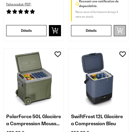
Recevoir une notification de
Fiche produit (PDF)
disponibilité.
Nous vous informerons lorsqu’il
sera en stock.
Détails
Détails
PolarForce 50L Glacière
SwiftFrost 12L Glacière
a Compression Mousse
a Compression Bleu
Sombre