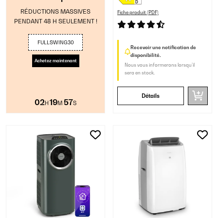
RÉDUCTIONS MASSIVES
Fiche produit (PDF)
PENDANT 48 H SEULEMENT !
FULLSWING30
Recevoir une notification de
disponibilité.
Achetez maintenant
Nous vous informerons lorsqu’il
sera en stock.
Détails
02
19
57
H
M
S