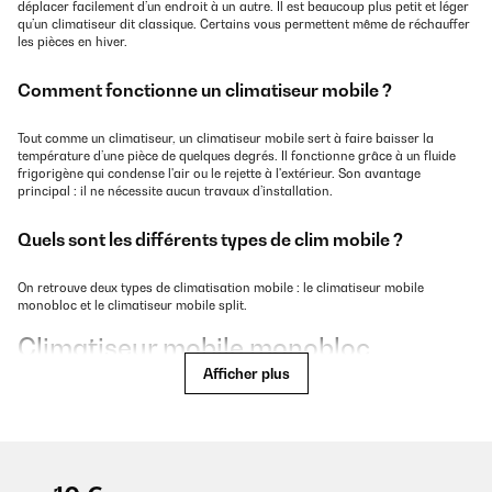
déplacer facilement d’un endroit à un autre. Il est beaucoup plus petit et léger
qu’un climatiseur dit classique. Certains vous permettent même de réchauffer
les pièces en hiver.
Comment fonctionne un climatiseur mobile ?
Tout comme un climatiseur, un climatiseur mobile sert à faire baisser la
température d’une pièce de quelques degrés. Il fonctionne grâce à un fluide
frigorigène qui condense l'air ou le rejette à l'extérieur. Son avantage
principal : il ne nécessite aucun travaux d’installation.
Quels sont les différents types de clim mobile ?
On retrouve deux types de climatisation mobile : le climatiseur mobile
monobloc et le climatiseur mobile split.
Climatiseur mobile monobloc
Afficher plus
Il évacue l’air chaud grâce à un tuyau dont
une partie est placée à l'extérieur. Vous le
retrouvez également avec un double tuyau
dont l’un d'entre eux est utilisé pour
l’aspiration de l’air extérieur et l’autre pour
l’évacuation de l’air chaud.