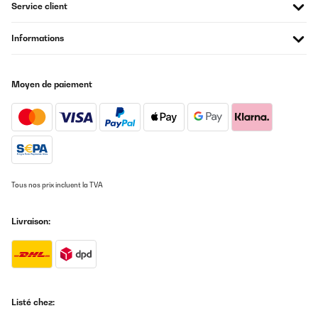
Service client
La plupart des climatiseurs mobiles déshumidifient l’air et vous pourrez
utiliser cette fonction indépendamment. Certains peuvent également filtrer
Informations
l’air et retenir les particules les plus fines. Pour plus d’efficacité, vous devrez
changer les filtres régulièrement.
Par ailleurs, certains climatiseurs mobiles disposent d’une minuterie ou d’un
Moyen de paiement
programmateur qui vous permettent de choisir quand vous souhaitez l’activer
et pour combien de temps. Enfin, une télécommande est généralement à
votre disposition et pour les plus technologiques d'entre eux, vous pourrez
utiliser votre téléphone.
Programmateur intégré qui permet de défin
Option 1
température et la programmation du climat
Tous nos prix incluent la TVA
Livraison:
Option plus silencieuse qui diminue le nivea
Option 2
sonore
Listé chez:
Option 3
Déshumidification de l’air ambiant