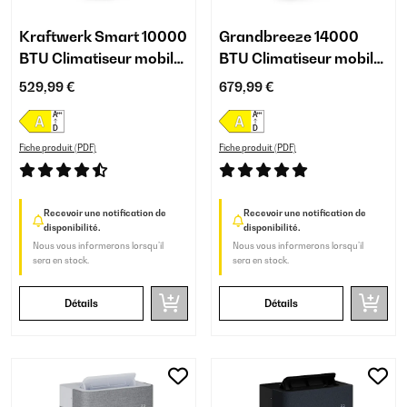
Kraftwerk Smart 10000
Grandbreeze 14000
BTU Climatiseur mobile
BTU Climatiseur mobile
Anthracite
Blanc
529,99 €
679,99 €
Fiche produit (PDF)
Fiche produit (PDF)
Recevoir une notification de
Recevoir une notification de
disponibilité.
disponibilité.
Nous vous informerons lorsqu’il
Nous vous informerons lorsqu’il
sera en stock.
sera en stock.
Détails
Détails