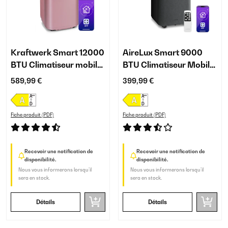
Kraftwerk Smart 12000
AireLux Smart 9000
BTU Climatiseur mobile
BTU Climatiseur Mobile
Or rose
Gris Foncé
589,99 €
399,99 €
Fiche produit (PDF)
Fiche produit (PDF)
Recevoir une notification de
Recevoir une notification de
disponibilité.
disponibilité.
Nous vous informerons lorsqu’il
Nous vous informerons lorsqu’il
sera en stock.
sera en stock.
Détails
Détails