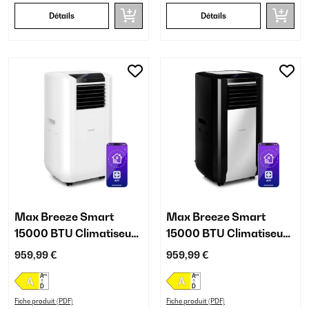
Détails
Détails
Max Breeze Smart
Max Breeze Smart
15000 BTU Climatiseur
15000 BTU Climatiseur
mobile Blanc
mobile Noir
959,99 €
959,99 €
Fiche produit (PDF)
Fiche produit (PDF)