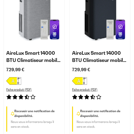
AireLux Smart 14000
AireLux Smart 14000
BTU Climatiseur mobile
BTU Climatiseur mobile
Gris
Gris foncé
729,99 €
729,99 €
Fiche produit (PDF)
Fiche produit (PDF)
Recevoir une notification de
Recevoir une notification de
disponibilité.
disponibilité.
Nous vous informerons lorsqu’il
Nous vous informerons lorsqu’il
sera en stock.
sera en stock.