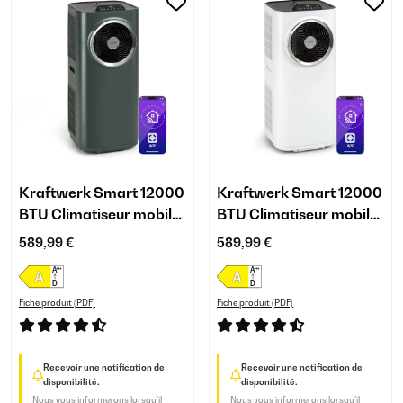
Kraftwerk Smart 12000
Kraftwerk Smart 12000
BTU Climatiseur mobile
BTU Climatiseur mobile
Anthracite
Blanc
589,99 €
589,99 €
Fiche produit (PDF)
Fiche produit (PDF)
Recevoir une notification de
Recevoir une notification de
disponibilité.
disponibilité.
Nous vous informerons lorsqu’il
Nous vous informerons lorsqu’il