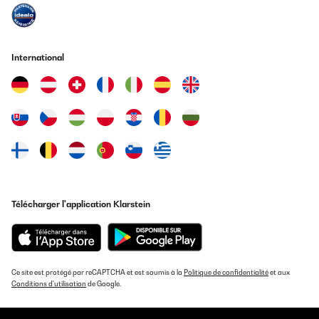
Purification de l’air et prévention des mauv
odeurs grâce aux filtres à charbon actifs ou
Option 4
rétention des poussières et bactéries grâce
International
filtres électrostatiques.
Option 5
Ionisation de l’air
Option 6
Ventilation
Option 7
Télécommande ou application via téléphon
Télécharger l'application Klarstein
Option 8
Minuterie qui permet la programmation
Comment installer un climatiseur mobile
Ce site est protégé par reCAPTCHA et est soumis à la
Politique de confidentialité
et aux
Conditions d'utilisation
de Google.
En ce qui concerne le climatiseur mobile monobloc, vous pourrez l’installer
vous-même très facilement. Vous devrez le placer dans une pièce au sec et
dans un espace dégagé. Le tuyau d’évacuation de l’air chaud doit être placé à