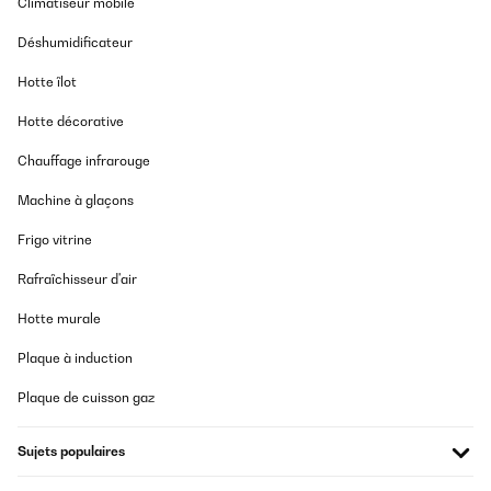
Climatiseur mobile
Climatiseur
Niveau
mobile
Déplacement facile
Déshumidificateur
monobloc
Puissa
(tuyau unique)
Hotte îlot
Hotte décorative
Renouvellement de l’air plus
Climatiseur
Chauffage infrarouge
efficace
mobile
Bouche
monobloc
Moins énergivore
Machine à glaçons
(double tuyau)
Frigo vitrine
Rafraîchisseur d'air
Unité 
Silencieux ( - de 40 dB)
Hotte murale
Climatiseur
Diffici
mobile split
Compact et plus léger
Cher à
Plaque à induction
Plaque de cuisson gaz
Quelles sont les options disponibles sur une clim mobile
Sujets populaires
?