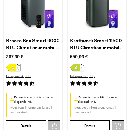
Breeze Box Smart 9000
Kraftwerk Smart 11500
BTU Climatiseur mobile
BTU Climatiseur mobile
Anthracite
Anthracite
367,99 €
559,99 €
Fiche produit (PDF)
Fiche produit (PDF)
Recevoir une notification de
Recevoir une notification de
disponibilité.
disponibilité.
Nous vous informerons lorsqu’il
Nous vous informerons lorsqu’il
sera en stock.
sera en stock.
Détails
Détails