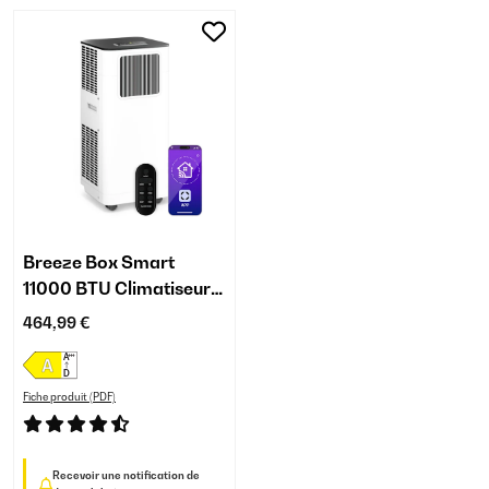
Breeze Box Smart
11000 BTU Climatiseur
Mobile Blanc
464,99 €
Fiche produit (PDF)
Recevoir une notification de