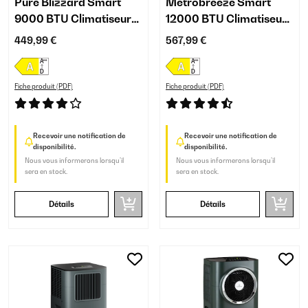
Pure Blizzard Smart
Metrobreeze Smart
9000 BTU Climatiseur
12000 BTU Climatiseur
mobile Noir
mobile Noir
449,99 €
567,99 €
Fiche produit (PDF)
Fiche produit (PDF)
Recevoir une notification de
Recevoir une notification de
disponibilité.
disponibilité.
Nous vous informerons lorsqu’il
Nous vous informerons lorsqu’il
sera en stock.
sera en stock.
Détails
Détails