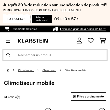
Jusqu’à 30 % de réduction sur une sélection de produits !
RÉDUCTIONS MASSIVES PENDANT 48 H SEULEMENT !
Achetez
02
19
56
FULLSWING30
H
M
S
maintenant
Paiements flexibles
Livraison gratuite à partir de 100€*
Climatisation
Climatiseur
Climatiseur mobile
Climatiseur mobile
Filtro e ordinamento
61 Article(s)