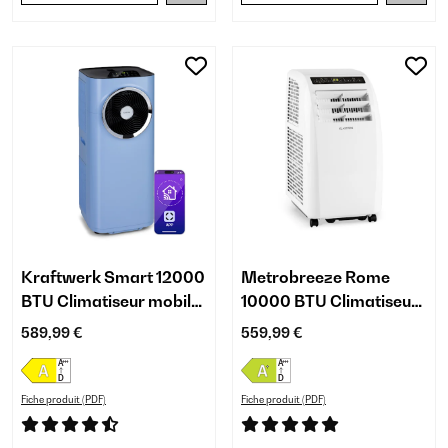
Kraftwerk Smart 12000
Metrobreeze Rome
BTU Climatiseur mobile
10000 BTU Climatiseur
Bleu
mobile Blanc
589,99 €
559,99 €
Fiche produit (PDF)
Fiche produit (PDF)