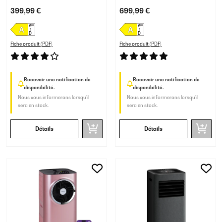
Blanc
Mobile Blanc
399,99 €
699,99 €
Fiche produit (PDF)
Fiche produit (PDF)
Recevoir une notification de
Recevoir une notification de
disponibilité.
disponibilité.
Nous vous informerons lorsqu’il
Nous vous informerons lorsqu’il
sera en stock.
sera en stock.
Détails
Détails