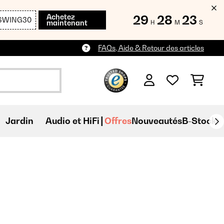
Achetez
29
28
22
SWING30
maintenant
H
M
S
FAQs, Aide & Retour des articles
Jardin
Audio et HiFi
Offres
Nouveautés
B-Stock