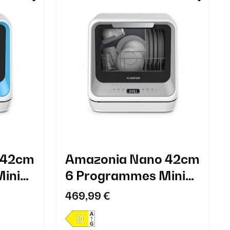
 42cm
Amazonia Nano 42cm
ini
6 Programmes Mini
leu
Lave-vaisselle Gris
469,99 €