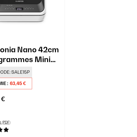
onia Nano 42cm
grammes Mini
vaisselle Noir
ODE:
SALE15P
IE :
63,45 €
 €
t (PDF)