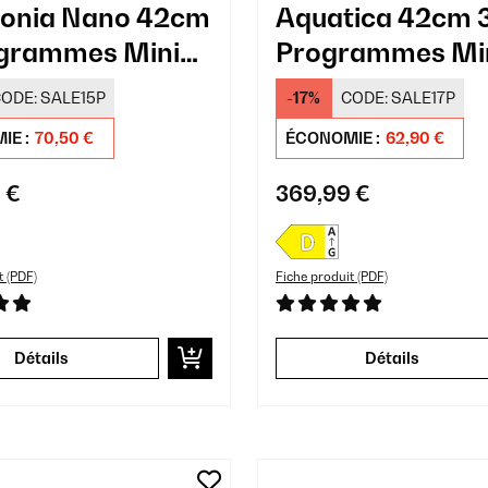
onia Nano 42cm
Aquatica 42cm 
grammes Mini
Programmes Mi
vaisselle Noir
Lave-vaisselle B
ODE:
SALE15P
-17%
CODE:
SALE17P
IE :
70,50 €
ÉCONOMIE :
62,90 €
 €
369,99 €
t (PDF)
Fiche produit (PDF)
Détails
Détails