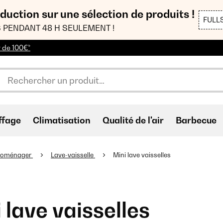
duction sur une sélection de produits !
FULL
 PENDANT 48 H SEULEMENT !
r de 100€*
ffage
Climatisation
Qualité de l'air
Barbecue
troménager
Lave-vaisselle
Mini lave vaisselles
 lave vaisselles