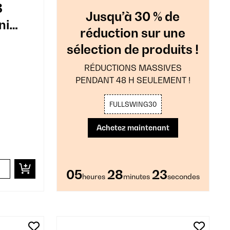
3
Jusqu’à 30 % de
ni
réduction sur une
lanc
sélection de produits !
RÉDUCTIONS MASSIVES
PENDANT 48 H SEULEMENT !
FULLSWING30
Achetez maintenant
05
28
22
heures
minutes
secondes