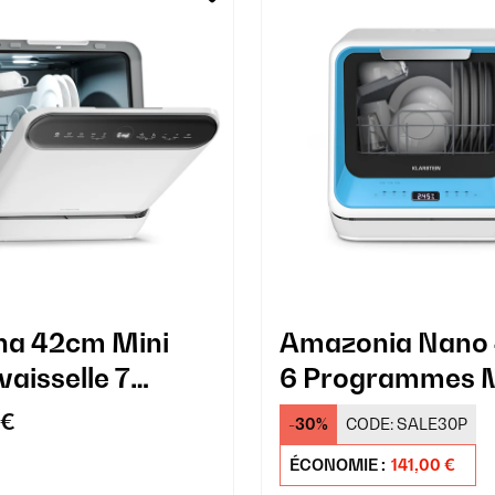
na 42cm Mini
Amazonia Nano
vaisselle 7
6 Programmes M
rammes Blanc
Lave-vaisselle B
 €
-30%
CODE:
SALE30P
ÉCONOMIE :
141,00 €