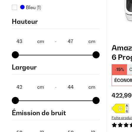
Bleu
(1)
Hauteur
cm
-
cm
Amaz
6 Pro
Lave-
Largeur
-15%
C
ÉCONOM
cm
-
cm
422,99
Émission de bruit
Fiche produi