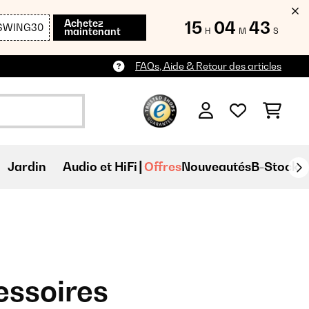
Achetez
15
04
41
SWING30
maintenant
H
M
S
FAQs, Aide & Retour des articles
Jardin
Audio et HiFi
Offres
Nouveautés
B-Stock
essoires