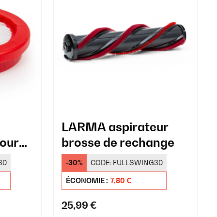
LARMA aspirateur
our
brosse de rechange
MA
30
-30%
CODE:
FULLSWING30
ÉCONOMIE :
7,80 €
25,99 €