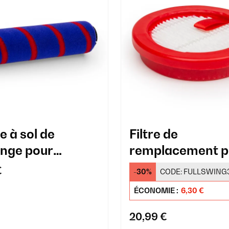
e à sol de
Filtre de
nge pour
remplacement p
rateur LARMA
aspirateur LAR
€
-30%
CODE:
FULLSWING
e à poussière
ÉCONOMIE :
6,30 €
20,99 €