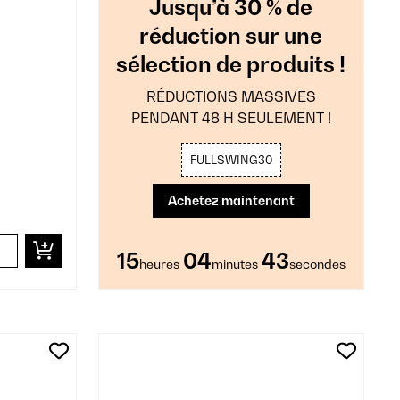
Jusqu’à 30 % de
réduction sur une
sélection de produits !
RÉDUCTIONS MASSIVES
PENDANT 48 H SEULEMENT !
FULLSWING30
Achetez maintenant
15
04
41
heures
minutes
secondes