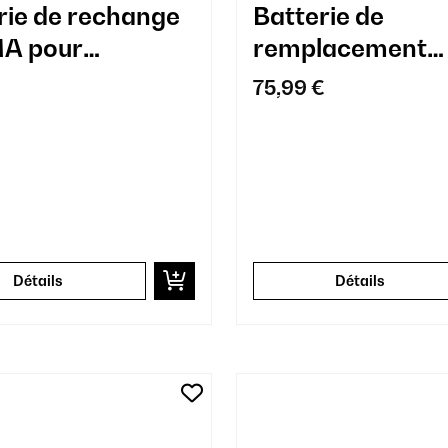
rie de rechange
Batterie de
A pour
remplacement
ateur
LARMA pour
75,99 €
aspirateur
Détails
Détails