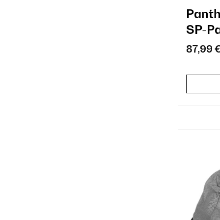
Panth
SP-Pa
Beige
87,99 