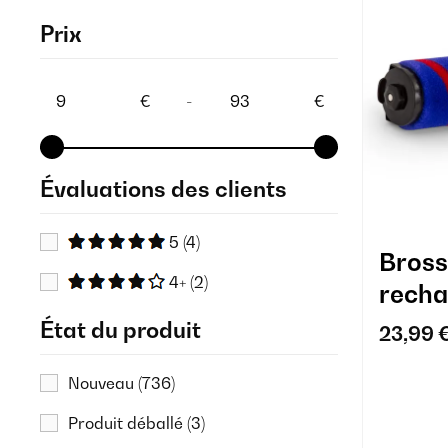
Prix
€
-
€
Évaluations des clients
5
(4)
Bross
4+
(2)
recha
aspi
État du produit
23,99 
Bross
Nouveau
(736)
Produit déballé
(3)