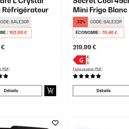
afe L Crystal
Secret Cool 45c
 Réfrigérateur
Mini Frigo Blanc
ODE:
SALE30P
-32%
CODE:
SALE32P
IE :
102,00 €
ÉCONOMIE :
70,40 €
 €
219,99 €
t (PDF)
Fiche produit (PDF)
Détails
Détails