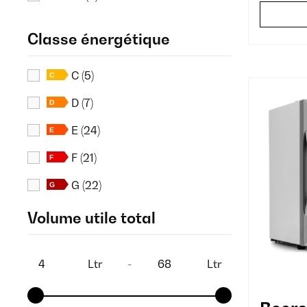
Multi
(1)
Classe énergétique
Rouge
(1)
C
(5)
D
(7)
E
(24)
F
(21)
G
(22)
Volume utile total
Ltr
-
Ltr