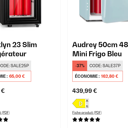
lyn 23 Slim
Audrey 50cm 4
gérateur
Mini Frigo Bleu
ODE:
SALE25P
-37%
CODE:
SALE37P
IE :
65,00 €
ÉCONOMIE :
162,80 €
 €
439,99 €
t (PDF)
Fiche produit (PDF)