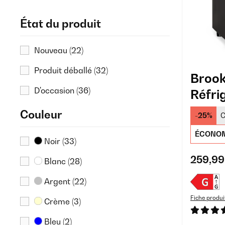
27%
(4)
État du produit
29%
(5)
Nouveau
(22)
30%
(6)
Produit déballé
(32)
32%
(10)
Brook
D'occasion
(36)
Réfri
35%
(7)
37%
(5)
Couleur
-25%
C
40%
(4)
ÉCONOM
Noir
(33)
42%
(1)
259,99
Blanc
(28)
50%
(5)
Argent
(22)
Fiche produi
Crème
(3)
Bleu
(2)