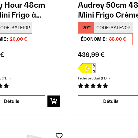
y Hour 48cm
Audrey 50cm 4
ini Frigo à
Mini Frigo Crèm
on Noir
ODE:
SALE10P
-20%
CODE:
SALE20P
IE :
20,00 €
ÉCONOMIE :
88,00 €
 €
439,99 €
t (PDF)
Fiche produit (PDF)
Détails
Détails