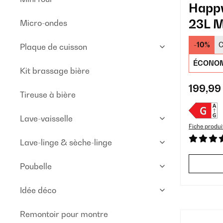
Happ
23L M
Micro-ondes
Boiss
-10%
C
Plaque de cuisson
ÉCONOM
Kit brassage bière
199,99
Tireuse à bière
Lave-vaisselle
Fiche produi
Lave-linge & sèche-linge
Poubelle
Idée déco
Remontoir pour montre