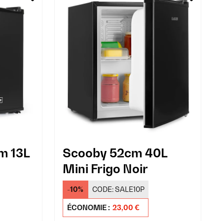
m 13L
Scooby 52cm 40L
Mini Frigo Noir
-10%
CODE:
SALE10P
ÉCONOMIE :
23,00 €