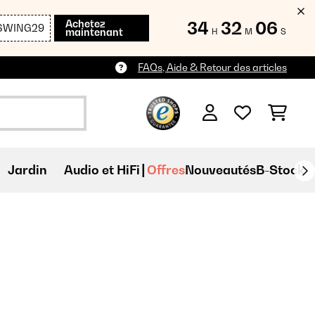
Achetez
34
32
06
SWING29
maintenant
H
M
S
FAQs, Aide & Retour des articles
Jardin
Audio et HiFi
Offres
Nouveautés
B-Stock