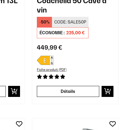
m 13L
Coachella 50 Cave à
vin
-50%
CODE:
SALE50P
ÉCONOMIE :
225,00 €
449,99 €
Fiche produit (PDF)
Détails