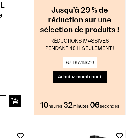
8L
Jusqu’à 29 % de
e
réduction sur une
sélection de produits !
RÉDUCTIONS MASSIVES
PENDANT 48 H SEULEMENT !
FULLSWING29
Achetez maintenant
10
32
05
heures
minutes
secondes