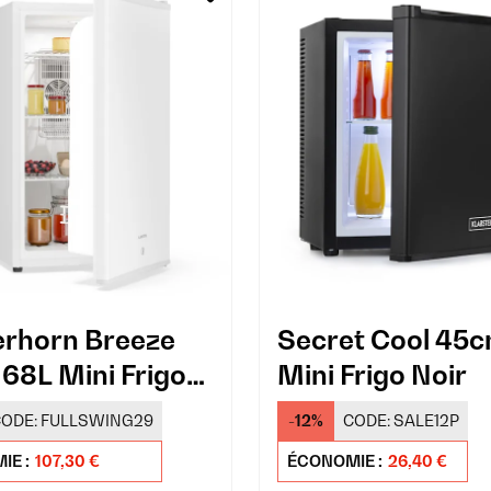
rhorn Breeze
Secret Cool 45c
68L Mini Frigo
Mini Frigo Noir
ODE:
FULLSWING29
-12%
CODE:
SALE12P
IE :
107,30 €
ÉCONOMIE :
26,40 €