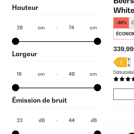
Beers
Hauteur
White
-30%
C
cm
-
cm
ÉCONOM
339,99
Largeur
Fiche produi
cm
-
cm
Émission de bruit
dB
-
dB