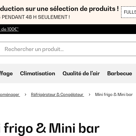
duction sur une sélection de produits !
FULL
 PENDANT 48 H SEULEMENT !
r de 100€*
ffage
Climatisation
Qualité de l'air
Barbecue
troménager
Réfrigérateur & Congélateur
Mini frigo & Mini bar
 frigo & Mini bar