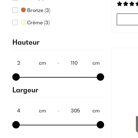
Bronze
(3)
Crème
(3)
Orange
(3)
Hauteur
Blanc
(2)
Or
(1)
cm
-
cm
Terre Cuite
(1)
Largeur
cm
-
cm