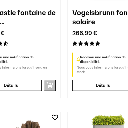
astle fontaine de
Vogelsbrunn fon
solaire
eur/extérieur
 €
266,99 €
r une notification de
Recevoir une notification de
ilité.
disponibilité.
 informerons lorsqu’il sera en
Nous vous informerons lorsqu’il 
stock.
Détails
Détails