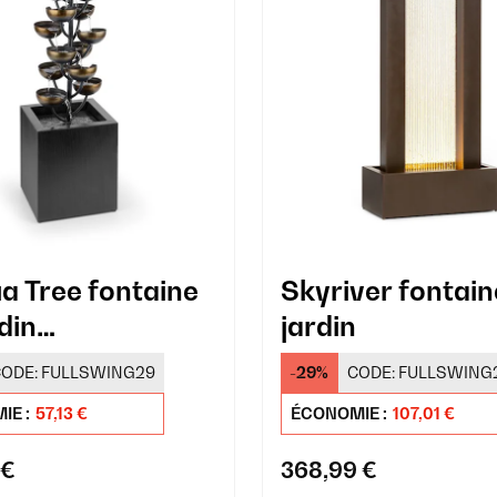
a Tree fontaine
Skyriver fontain
din
jardin
eur/extérieur
ODE:
FULLSWING29
-29%
CODE:
FULLSWING
IE :
57,13 €
ÉCONOMIE :
107,01 €
 €
368,99 €