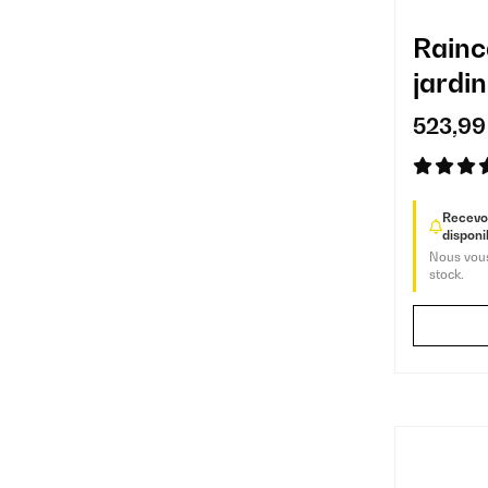
Rainc
jardin
intéri
523,99
Recevoi
disponib
Nous vous
stock.