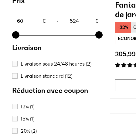
Prix
Fanta
de jar
€
-
€
-22%
C
ÉCONOM
Livraison
205,99
Livraison sous 24/48 heures
(2)
Livraison standard
(12)
Réduction avec coupon
12%
(1)
15%
(1)
20%
(2)