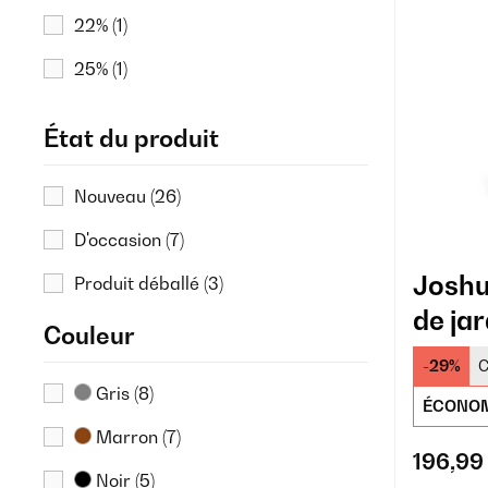
22%
(1)
25%
(1)
29%
(3)
État du produit
Nouveau
(26)
D'occasion
(7)
Joshu
Produit déballé
(3)
de jar
Couleur
intéri
-29%
C
Gris
(8)
ÉCONOM
Marron
(7)
196,99
Noir
(5)