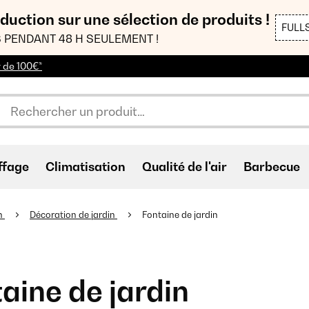
duction sur une sélection de produits !
FULL
 PENDANT 48 H SEULEMENT !
r de 100€*
ffage
Climatisation
Qualité de l'air
Barbecue
n
Décoration de jardin
Fontaine de jardin
aine de jardin