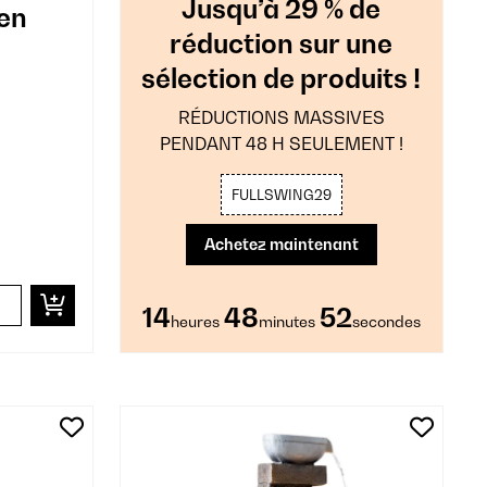
Jusqu’à 29 % de
 en
réduction sur une
sélection de produits !
RÉDUCTIONS MASSIVES
PENDANT 48 H SEULEMENT !
FULLSWING29
Achetez maintenant
14
48
50
heures
minutes
secondes