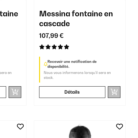
taine
Messina fontaine en
cascade
107,99 €
Recevoir une notification de
disponibilité.
sera en
Nous vous informerons lorsqu’il sera en
stock.
Détails