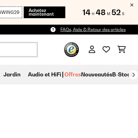
Achetez
14
48
50
SWING29
maintenant
H
M
S
FAQs, Aide & Retour des articles
Jardin
Audio et HiFi
Offres
Nouveautés
B-Stock