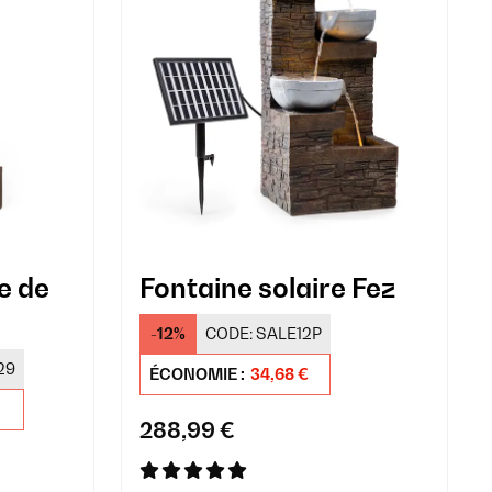
e de
Fontaine solaire Fez
-12%
CODE:
SALE12P
29
ÉCONOMIE :
34,68 €
288,99 €