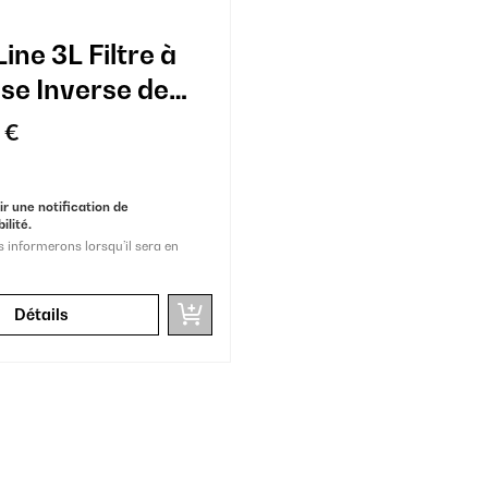
ine 3L Filtre à
e Inverse de
oir Noir
 €
r une notification de
ilité.
 informerons lorsqu’il sera en
Détails