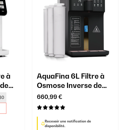
re à
AquaFina 6L Filtre à
 de
Osmose Inverse de
Comptoir Noir
660,99 €
30
Recevoir une notification de
disponibilité.