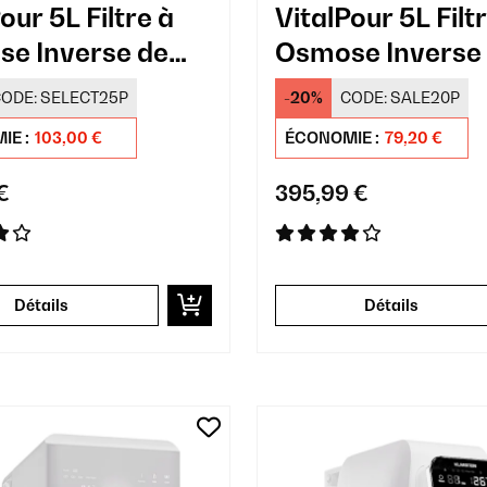
our 5L Filtre à
VitalPour 5L Filt
e Inverse de
Osmose Inverse
oir Blanc
Comptoir Noir
ODE:
SELECT25P
-20%
CODE:
SALE20P
IE :
103,00 €
ÉCONOMIE :
79,20 €
€
395,99 €
Détails
Détails