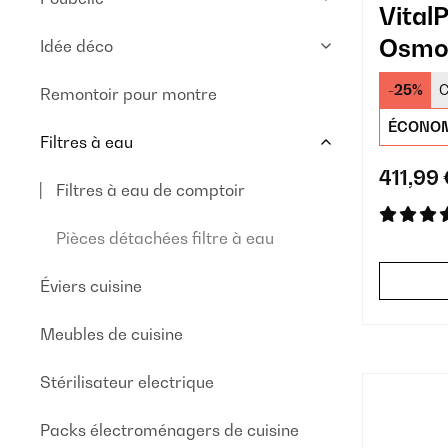
VitalP
Osmos
Idée déco
Compt
-25%
C
Remontoir pour montre
ÉCONOM
Filtres à eau
411,99 
Filtres à eau de comptoir
Pièces détachées filtre à eau
Éviers cuisine
Meubles de cuisine
Stérilisateur electrique
Packs électroménagers de cuisine