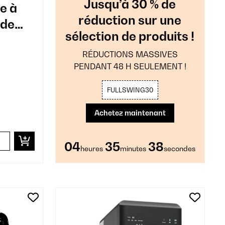
Jusqu’à 30 % de
re à
réduction sur une
 de
sélection de produits !
RÉDUCTIONS MASSIVES
PENDANT 48 H SEULEMENT !
FULLSWING30
Achetez maintenant
04
35
37
heures
minutes
secondes