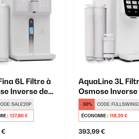
ina 6L Filtre à
AquaLine 3L Filt
e Inverse de
Osmose Inverse
oir Blanc
Comptoir Blanc
ODE:
SALE20P
-30%
CODE:
FULLSWING
IE :
127,80 €
ÉCONOMIE :
118,20 €
 €
393,99 €