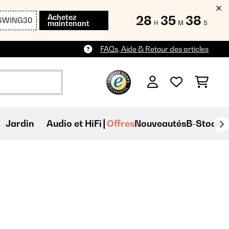
Achetez
28
35
37
SWING30
maintenant
H
M
S
FAQs, Aide & Retour des articles
Jardin
Audio et HiFi
Offres
Nouveautés
B-Stock