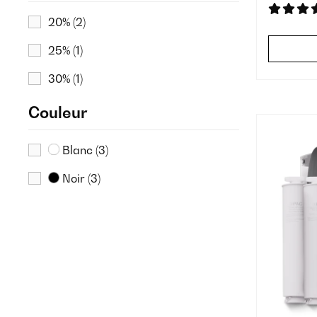
20%
(2)
25%
(1)
30%
(1)
Couleur
Blanc
(3)
Noir
(3)