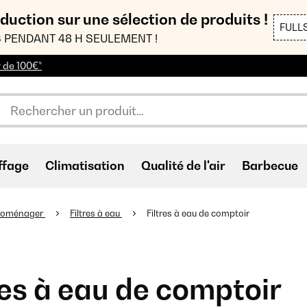
duction sur une sélection de produits !
FULL
 PENDANT 48 H SEULEMENT !
r de 100€*
ffage
Climatisation
Qualité de l'air
Barbecue
troménager
Filtres à eau
Filtres à eau de comptoir
res à eau de comptoir