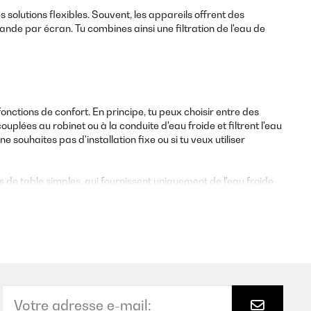
 solutions flexibles. Souvent, les appareils offrent des
nde par écran. Tu combines ainsi une filtration de l'eau de
onctions de confort. En principe, tu peux choisir entre des
plées au robinet ou à la conduite d'eau froide et filtrent l'eau
 souhaites pas d'installation fixe ou si tu veux utiliser
urs de table simples, qui fournissent uniquement de l'eau froide
 les plats instantanés). Certains appareils proposent
ptimiser le goût et la teneur en minéraux.
les intelligents avec écran, affichage du changement de filtre
 disponible, du comportement d'utilisation et du confort