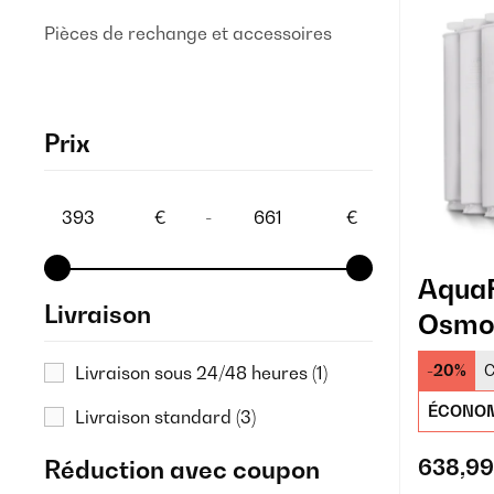
Pièces de rechange et accessoires
Prix
€
-
€
AquaF
Livraison
Osmos
Compt
-20%
C
Livraison sous 24/48 heures
(1)
ÉCONOM
Livraison standard
(3)
638,99
Réduction avec coupon