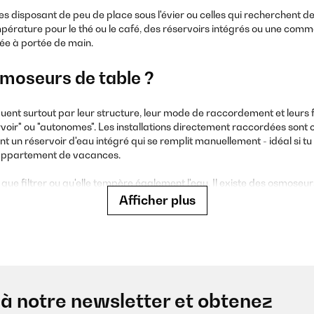
s disposant de peu de place sous l'évier ou celles qui recherchent des
pérature pour le thé ou le café, des réservoirs intégrés ou une comma
trée à portée de main.
smoseurs de table ?
guent surtout par leur structure, leur mode de raccordement et leurs f
ir" ou "autonomes". Les installations directement raccordées sont cou
un réservoir d'eau intégré qui se remplit manuellement - idéal si tu ne
 l'appartement de vacances.
it que filtrer ou qu'elle tempère également l'eau. Il existe des osmose
e, eau chaude et parfois même eau froide (par exemple pour le thé ou
Afficher plus
oduire des minéraux de manière ciblée après l'osmose inverse afin d'o
uent en outre par leur utilisation : du simple bouton rotatif aux modè
aux de commande tactiles, tout est possible. En fonction de l'espace
dèle de base compact à l'installation premium multifonctionnelle.
à notre newsletter et obtenez
seur de table doit-il disposer ?