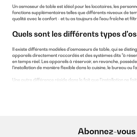
Un osmoseur de table est idéal pour les locataires, les personne
fonctions supplémentaires telles que différents niveaux de tem
qualité avec le confort - et tu as toujours de l'eau fraîche et fil
Quels sont les différents types d'o
Il existe différents modèles d'osmoseurs de table, qui se distin
appareils directement raccordés et des systèmes dits "à réservo
en temps réel. Les appareils à réservoir, en revanche, possèdent 
l'installation de manière flexible dans la cuisine, le bureau ou
Une autre différence réside dans le fait que l'installation ne fa
filtrée, ainsi que des modèles confort avec fonction eau chaud
également une reminéralisation intégrée, qui consiste à réintr
Les installations d'osmose inverse de table modernes se disting
ou même connexion à une application, en passant par les panne
souhaité, tu trouveras ainsi la variante qui te convient, du mo
Abonnez-vous 
De quelles caractéristiques un osmo