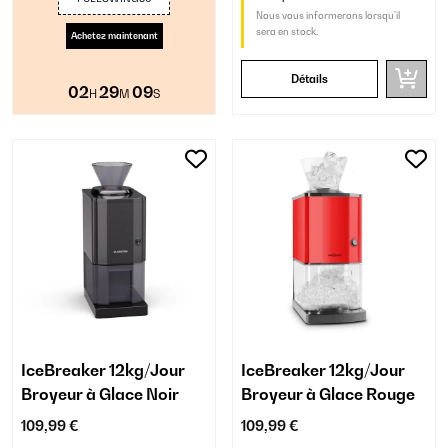
Nous vous informerons lorsqu’il
sera en stock.
Achetez maintenant
Détails
02
29
09
H
M
S
IceBreaker 12kg/Jour
IceBreaker 12kg/Jour
Broyeur à Glace Noir
Broyeur à Glace Rouge
109,99 €
109,99 €