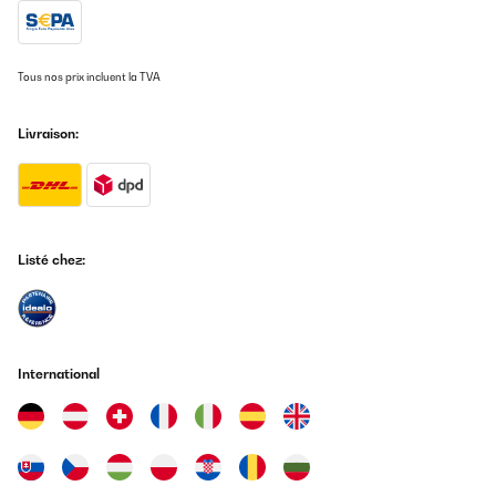
professionnels pour
la restauration
Tous nos prix incluent la TVA
Les bars, restaurants ou hôtels
utilisent souvent des broyeurs à
glace professionnels. Ces appareils
Livraison:
sont conçus pour fonctionner en
continu, sont très puissants et
souvent équipés de composants
robustes en acier inoxydable. Ils
offrent non seulement un débit élevé,
mais aussi des résultats réguliers -
ce qui est important pour les
Listé chez:
applications professionnelles.
Le type d'Ice Crusher à choisir
dépend de la fréquence et de
l'utilisation de l'appareil. Alors qu'un
broyeur manuel suffit amplement
International
pour les utilisations occasionnelles, il
vaut la peine d'opter pour un modèle
électrique, voire professionnel, en
cas d'utilisation régulière. Vous aurez
ainsi toujours à portée de main de la
glace parfaitement pilée, que ce soit
pour des cocktails, des desserts ou