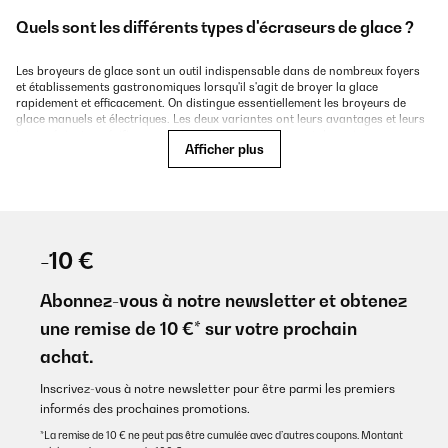
Quels sont les différents types d'écraseurs de glace ?
Les broyeurs de glace sont un outil indispensable dans de nombreux foyers
et établissements gastronomiques lorsqu'il s'agit de broyer la glace
rapidement et efficacement. On distingue essentiellement les broyeurs de
glace manuels et électriques. Les deux variantes ont leurs avantages et leurs
inconvénients spécifiques - en fonction de l'utilisation et des exigences
Afficher plus
personnelles.
Broyeurs de glace manuels
Cette variante fonctionne sans branchement électrique. Les glaçons sont
broyés manuellement à l'aide d'une manivelle.
-10 €
Cela rend le broyeur à glace manuel particulièrement flexible dans son
utilisation - idéal pour une utilisation à l'extérieur ou en déplacement. De plus,
Abonnez-vous à notre newsletter et obtenez
ils sont souvent compacts et faciles à nettoyer. L'inconvénient : le broyage
peut être physiquement éprouvant, surtout pour les grandes quantités.
une remise de 10 €* sur votre prochain
achat.
Les avantages :
Inscrivez-vous à notre newsletter pour être parmi les premiers
informés des prochaines promotions.
Aucune source d'énergie nécessaire
*La remise de 10 € ne peut pas être cumulée avec d’autres coupons. Montant