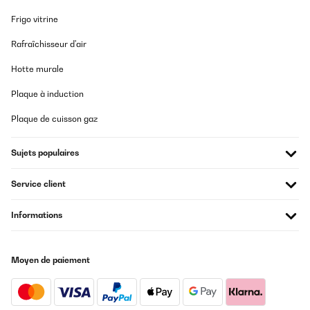
Frigo vitrine
Les avantages :
Rafraîchisseur d'air
Haute performance et gain de temps
Hotte murale
Idéal pour les grandes quantités
Plaque à induction
Plaque de cuisson gaz
Facile à utiliser
Sujets populaires
Inconvénients :
Service client
Informations
Dépend de l'électricité
Généralement plus grand et plus cher
Moyen de paiement
Broyeurs de glace