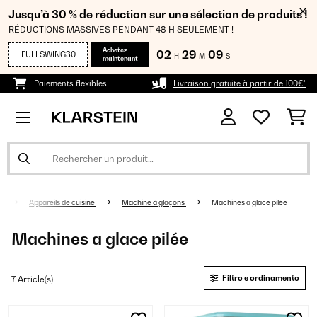
Jusqu’à 30 % de réduction sur une sélection de produits !
RÉDUCTIONS MASSIVES PENDANT 48 H SEULEMENT !
Achetez
02
29
09
FULLSWING30
H
M
S
maintenant
Paiements flexibles
Livraison gratuite à partir de 100€*
Appareils de cuisine
Machine à glaçons
Machines a glace pilée
Machines a glace pilée
Filtro e ordinamento
7 Article(s)