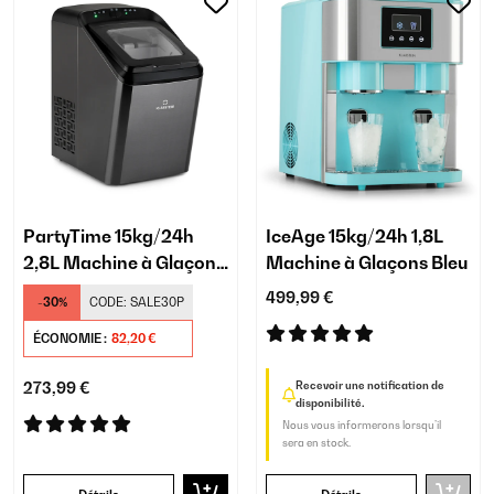
PartyTime 15kg/24h
IceAge 15kg/24h 1,8L
2,8L Machine à Glaçons
Machine à Glaçons Bleu
Noir
499,99 €
-30%
CODE:
SALE30P
ÉCONOMIE :
82,20 €
273,99 €
Recevoir une notification de
disponibilité.
Nous vous informerons lorsqu’il
sera en stock.