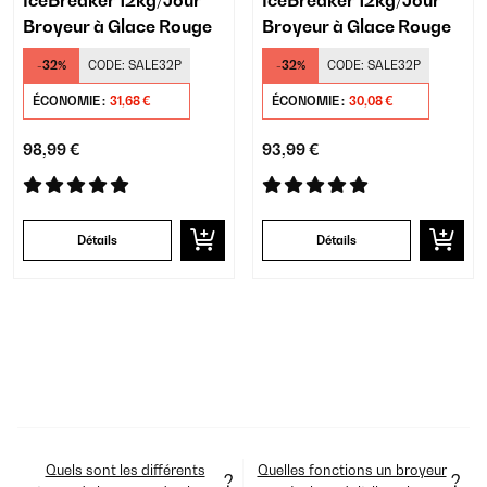
IceBreaker 12kg/Jour
IceBreaker 12kg/Jour
Broyeur à Glace Rouge
Broyeur à Glace Rouge
-32%
CODE:
SALE32P
-32%
CODE:
SALE32P
ÉCONOMIE :
31,68 €
ÉCONOMIE :
30,08 €
98,99 €
93,99 €
Détails
Détails
Quels sont les différents
Quelles fonctions un broyeur
?
?