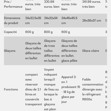
Prix /
220,99
241,99 euros,
74,9
euros, très
euros, très
Performance
euros, bien
très bien
très
bien
bien
Dimensions
24x32,5x35
24x32x34
34x45x45,5
29x36x37 cm
17x
du produit
cm
cm
cm
Capacité
600 g
800 g
600 g
3,5 
Glaçons
Glaçons de
Glaçons de
de trois
deux tailles
deux tailles
Glaçons
tailles
différentes
Glace claire
Glac
différentes
différentes
en bullet,
en bullet
en bullet
glace pillée
Voyant
Bac
compact
indiquant
Appareil 3-
réc
avec
lorsqu'il
Faible
en-1
de 3
réservoir
manque
consommation
produisant 15
(env
Fonctions
d'eau de 2,1
de l'eau ou
d'énergie avec
- 18 kg de
kg),
litres et
lorsque le
le réfrigérant
glace par
15 k
couvercle
bac à
R600a
jour
glac
transparent
glaçons
par
est plein