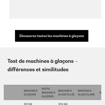
Découvrez toutes les machines à glaçons
Test de machines à glaçons –
différences et similitudes
PETITE
MACHINE À
MACHINE À
MACHINE À
MACHINE À
BRO
GLAÇONS
GLACE PILLÉE
GLACE CLAIRE
GLAÇONS
157,99
379,99