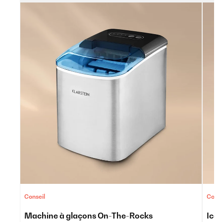
Conseil
Conse
Machine à glaçons On-The-Rocks
Ice