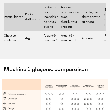
Boîtier en
Appareil
Bro
acier
professionnel
Des glaçons
Facile
gla
Particularités
inoxydable
avec
clairs comme
d'utilisation
mot
de haute
distributeur
du cristal
pui
qualité
pratique
Choix de
Argenté/
Argenté /
Rou
Argenté
Argenté
couleurs
gris foncé
bleu pastel
arg
Machine à glaçons: comparaison