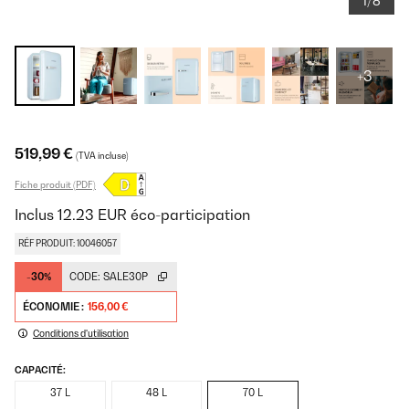
1/8
+3
519,99 €
(TVA incluse)
Fiche produit (PDF)
Inclus
12.23
EUR
éco-participation
RÉF PRODUIT: 10046057
-30%
CODE:
SALE30P
ÉCONOMIE :
156,00 €
Conditions d'utilisation
CAPACITÉ:
37 L
48 L
70 L