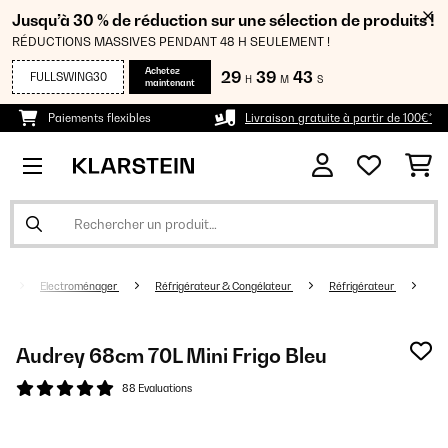
Jusqu’à 30 % de réduction sur une sélection de produits !
RÉDUCTIONS MASSIVES PENDANT 48 H SEULEMENT !
Achetez
29
39
43
FULLSWING30
H
M
S
maintenant
Paiements flexibles
Livraison gratuite à partir de 100€*
Electroménager
Réfrigérateur & Congélateur
Réfrigérateur
Audrey 68cm 70L Mini Frigo Bleu
88 Evaluations