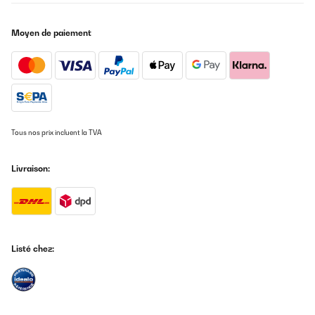
AVIS VÉRIFIÉ
Moyen de paiement
26/05/2025
Super Kühlschrank für Getränke,sehr leise und einfach nur gut
Amazon-Benutzer
Traduire
Tous nos prix incluent la TVA
AVIS VÉRIFIÉ
19/05/2025
Livraison:
Leise, sehr gut im Verbrauch, nur dumm dass für den Stellort die
Tür-Schaniere links ummontiert werden sollten, was nicht
möglich ist. Der Hersteller hat die Punkte zur Montage, dem
Wechsel zum Tür öffnen, inkl. Gebrauchsanweisung gefertigt. Die
Schrauben an der Tür selbst lassen sich nicht lösen. Mit Kraft
bleibt das Resultat aus, jedoch der Bit vom Schrauber gebrochen.
Listé chez:
Somit kommt der Kühlschrank an einen weniger gewünschten
Aufstellplatz. Preisleistung: Hübsch / schöner Blickfang,
Verbraucher gut, aber Kaufpreis hoch, Funktionalität nur teils.
Amazon-Benutzer