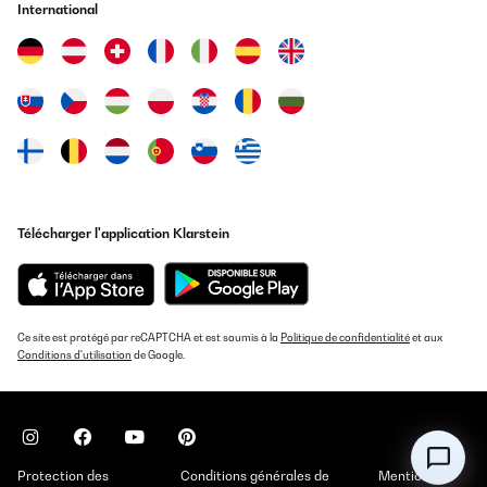
Traduire
International
AVIS VÉRIFIÉ
19/05/2025
Leise, sehr gut im Verbrauch, nur dumm dass für den Stellort die
Tür-Schaniere links ummontiert werden sollten, was nicht
möglich ist. Der Hersteller hat die Punkte zur Montage, dem
Wechsel zum Tür öffnen, inkl. Gebrauchsanweisung gefertigt. Die
Schrauben an der Tür selbst lassen sich nicht lösen. Mit Kraft
bleibt das Resultat aus, jedoch der Bit vom Schrauber gebrochen.
Somit kommt der Kühlschrank an einen weniger gewünschten
Télécharger l'application Klarstein
Aufstellplatz.Preisleistung: Hübsch / schöner Blickfang,
Verbraucher gut, aber Kaufpreis hoch, Funktionalität nur teils.
Amazon-Benutzer
Traduire
Ce site est protégé par reCAPTCHA et est soumis à la
Politique de confidentialité
et aux
Conditions d'utilisation
de Google.
AVIS VÉRIFIÉ
27/09/2024
I was looking for a small fridge with a handle to open it and the
Audrey is lovely. It's a great design and a premium product that
looks great. I've only given three stars for a couple of reasons - it
Protection des
Conditions générales de
Mentions