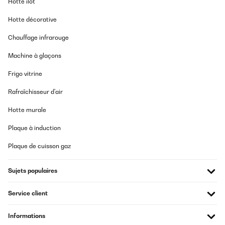
Hotte îlot
Un premier retour de l'appareil car la façade comportait de
légers petits impacts. Le SAV été très efficace en envoyant un
Hotte décorative
transporteur dès le lendemain pour le retour. Le nouveau frigo est
arrivé très rapidement. Le look est très sympa, appareil
Chauffage infrarouge
silencieux. On aurait aimé une poignée inox, celle-ci est en
plastique recouvert d'une feuille argent, dommage... Attention
Machine à glaçons
cependant, l'ouverture n'est pas réversible comme signalé dans le
descriptif : la porte est en effet déjà percée pour recevoir la
poignée en haut à gauche. La façade est une peinture glacée, très
Frigo vitrine
bel effet (par contre pas de possibilité de mettre des aimants ou
magnets).
Rafraîchisseur d'air
Utilisateur d'Amazon
Hotte murale
Traduire
Plaque à induction
AVIS VÉRIFIÉ
Plaque de cuisson gaz
21/07/2025
Sujets populaires
Très beau produit qui correspond à ce que je souhaitais.
Service client
Utilisateur d'Amazon
Traduire
Informations