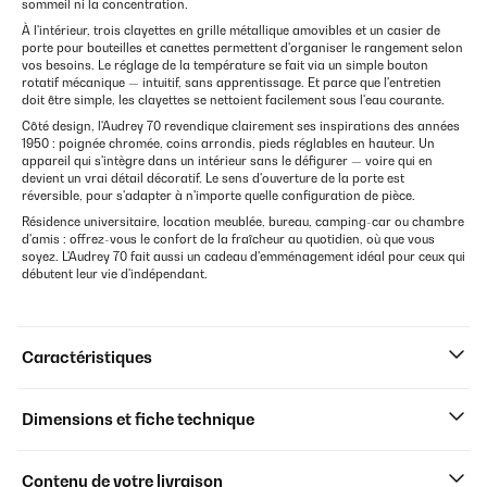
sommeil ni la concentration.
À l'intérieur, trois clayettes en grille métallique amovibles et un casier de
porte pour bouteilles et canettes permettent d'organiser le rangement selon
vos besoins. Le réglage de la température se fait via un simple bouton
rotatif mécanique — intuitif, sans apprentissage. Et parce que l'entretien
doit être simple, les clayettes se nettoient facilement sous l'eau courante.
Côté design, l'Audrey 70 revendique clairement ses inspirations des années
1950 : poignée chromée, coins arrondis, pieds réglables en hauteur. Un
appareil qui s'intègre dans un intérieur sans le défigurer — voire qui en
devient un vrai détail décoratif. Le sens d'ouverture de la porte est
réversible, pour s'adapter à n'importe quelle configuration de pièce.
Résidence universitaire, location meublée, bureau, camping-car ou chambre
d'amis : offrez-vous le confort de la fraîcheur au quotidien, où que vous
soyez. L'Audrey 70 fait aussi un cadeau d'emménagement idéal pour ceux qui
débutent leur vie d'indépendant.
Caractéristiques
Dimensions et fiche technique
Contenu de votre livraison