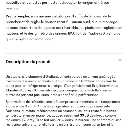
bouteilles et canettes permettent d'adapter le rangement à vos
besoins.
Prêt à l'emploi, sans aucune installation :
Il suffit de le poser, de le
brancher et de régler le bouton rotatif — aucun outil, aucun montage.
Le sens d'ouverture de la porte est réversible, les pieds sont réglables en
hauteur, et le design rétro des années 1950 fait de l'Audrey 70 bien plus
qu'un simple électroménager.
Description de produit
Un studio, une chambre d'étudiant, un coin bureau ou un van aménagé : il
existe des dizaines d'endroits où l'on a besoin de fraîcheur sans avoir la
place pour un réfrigérateur classique. C'est précisément là qu'intervient la
Klarstein Audrey 70
— un réfrigérateur compact qui s'installe là où les
autres ne passent pas, sans jamais sacrifier la performance.
Son système de refroidissement à compresseur maintient une température
stable entre 0 et 10 °C, que le réfrigérateur soit plein ou presque vide.
Boissons, aliments, médicaments ou cosmétiques : tout reste à la bonne
température, en permanence. Et avec seulement
39 dB
de niveau sonore
maximum, l'Audrey 70 se fait oublier — dans un bureau, une chambre ou une
résidence universitaire, elle tourne en arrière-plan sans perturber ni le