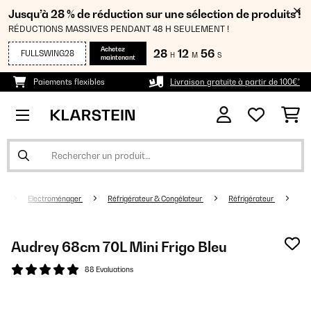
Jusqu’à 28 % de réduction sur une sélection de produits !
RÉDUCTIONS MASSIVES PENDANT 48 H SEULEMENT !
Achetez
28
12
56
FULLSWING28
H
M
S
maintenant
Paiements flexibles
Livraison gratuite à partir de 100€*
Electroménager
Réfrigérateur & Congélateur
Réfrigérateur
Audrey 68cm 70L Mini Frigo Bleu
88 Evaluations