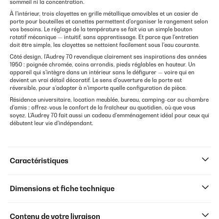
sommeil ni la concentration.
À l'intérieur, trois clayettes en grille métallique amovibles et un casier de
porte pour bouteilles et canettes permettent d'organiser le rangement selon
vos besoins. Le réglage de la température se fait via un simple bouton
rotatif mécanique — intuitif, sans apprentissage. Et parce que l'entretien
doit être simple, les clayettes se nettoient facilement sous l'eau courante.
Côté design, l'Audrey 70 revendique clairement ses inspirations des années
1950 : poignée chromée, coins arrondis, pieds réglables en hauteur. Un
appareil qui s'intègre dans un intérieur sans le défigurer — voire qui en
devient un vrai détail décoratif. Le sens d'ouverture de la porte est
réversible, pour s'adapter à n'importe quelle configuration de pièce.
Résidence universitaire, location meublée, bureau, camping-car ou chambre
d'amis : offrez-vous le confort de la fraîcheur au quotidien, où que vous
soyez. L'Audrey 70 fait aussi un cadeau d'emménagement idéal pour ceux qui
débutent leur vie d'indépendant.
Caractéristiques
Dimensions et fiche technique
Contenu de votre livraison