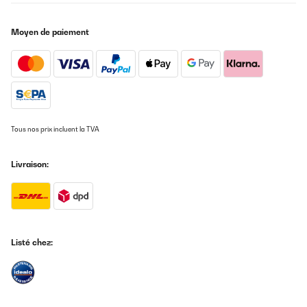
AVIS VÉRIFIÉ
Moyen de paiement
26/05/2025
Super Kühlschrank für Getränke,sehr leise und einfach nur gut
Amazon-Benutzer
Traduire
Tous nos prix incluent la TVA
AVIS VÉRIFIÉ
19/05/2025
Livraison:
Leise, sehr gut im Verbrauch, nur dumm dass für den Stellort die
Tür-Schaniere links ummontiert werden sollten, was nicht
möglich ist. Der Hersteller hat die Punkte zur Montage, dem
Wechsel zum Tür öffnen, inkl. Gebrauchsanweisung gefertigt. Die
Schrauben an der Tür selbst lassen sich nicht lösen. Mit Kraft
bleibt das Resultat aus, jedoch der Bit vom Schrauber gebrochen.
Listé chez:
Somit kommt der Kühlschrank an einen weniger gewünschten
Aufstellplatz. Preisleistung: Hübsch / schöner Blickfang,
Verbraucher gut, aber Kaufpreis hoch, Funktionalität nur teils.
Amazon-Benutzer