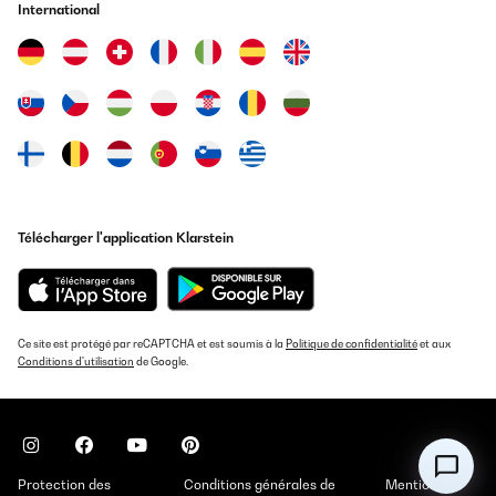
Traduire
International
AVIS VÉRIFIÉ
19/05/2025
Leise, sehr gut im Verbrauch, nur dumm dass für den Stellort die
Tür-Schaniere links ummontiert werden sollten, was nicht
möglich ist. Der Hersteller hat die Punkte zur Montage, dem
Wechsel zum Tür öffnen, inkl. Gebrauchsanweisung gefertigt. Die
Schrauben an der Tür selbst lassen sich nicht lösen. Mit Kraft
bleibt das Resultat aus, jedoch der Bit vom Schrauber gebrochen.
Somit kommt der Kühlschrank an einen weniger gewünschten
Télécharger l'application Klarstein
Aufstellplatz.Preisleistung: Hübsch / schöner Blickfang,
Verbraucher gut, aber Kaufpreis hoch, Funktionalität nur teils.
Amazon-Benutzer
Traduire
Ce site est protégé par reCAPTCHA et est soumis à la
Politique de confidentialité
et aux
Conditions d'utilisation
de Google.
AVIS VÉRIFIÉ
27/09/2024
I was looking for a small fridge with a handle to open it and the
Audrey is lovely. It's a great design and a premium product that
looks great. I've only given three stars for a couple of reasons - it
Protection des
Conditions générales de
Mentions