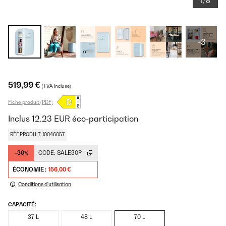
1/8
+3
519,99 €
(TVA incluse)
Fiche produit (PDF)
Inclus
12.23
EUR
éco-participation
RÉF PRODUIT: 10046057
-30%
CODE:
SALE30P
ÉCONOMIE :
156,00 €
Conditions d'utilisation
CAPACITÉ:
37 L
48 L
70 L