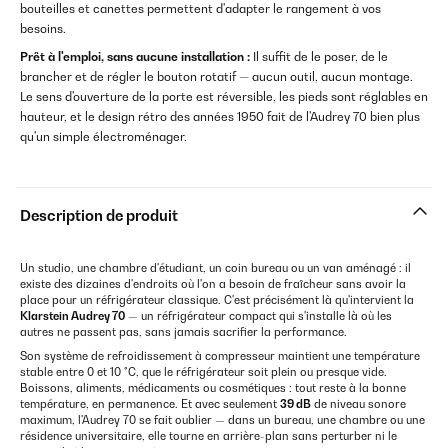
bouteilles et canettes permettent d'adapter le rangement à vos
besoins.
Prêt à l'emploi, sans aucune installation :
Il suffit de le poser, de le
brancher et de régler le bouton rotatif — aucun outil, aucun montage.
Le sens d'ouverture de la porte est réversible, les pieds sont réglables en
hauteur, et le design rétro des années 1950 fait de l'Audrey 70 bien plus
qu'un simple électroménager.
Description de produit
Un studio, une chambre d'étudiant, un coin bureau ou un van aménagé : il
existe des dizaines d'endroits où l'on a besoin de fraîcheur sans avoir la
place pour un réfrigérateur classique. C'est précisément là qu'intervient la
Klarstein Audrey 70
— un réfrigérateur compact qui s'installe là où les
autres ne passent pas, sans jamais sacrifier la performance.
Son système de refroidissement à compresseur maintient une température
stable entre 0 et 10 °C, que le réfrigérateur soit plein ou presque vide.
Boissons, aliments, médicaments ou cosmétiques : tout reste à la bonne
température, en permanence. Et avec seulement
39 dB
de niveau sonore
maximum, l'Audrey 70 se fait oublier — dans un bureau, une chambre ou une
résidence universitaire, elle tourne en arrière-plan sans perturber ni le