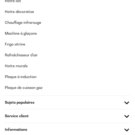
Hotte îlot
Un premier retour de l'appareil car la façade comportait de
légers petits impacts. Le SAV été très efficace en envoyant un
Hotte décorative
transporteur dès le lendemain pour le retour. Le nouveau frigo est
arrivé très rapidement. Le look est très sympa, appareil
Chauffage infrarouge
silencieux. On aurait aimé une poignée inox, celle-ci est en
plastique recouvert d'une feuille argent, dommage... Attention
Machine à glaçons
cependant, l'ouverture n'est pas réversible comme signalé dans le
descriptif : la porte est en effet déjà percée pour recevoir la
poignée en haut à gauche. La façade est une peinture glacée, très
Frigo vitrine
bel effet (par contre pas de possibilité de mettre des aimants ou
magnets).
Rafraîchisseur d'air
Utilisateur d'Amazon
Hotte murale
Traduire
Plaque à induction
AVIS VÉRIFIÉ
Plaque de cuisson gaz
21/07/2025
Sujets populaires
Très beau produit qui correspond à ce que je souhaitais.
Service client
Utilisateur d'Amazon
Traduire
Informations