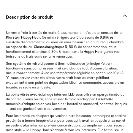
Description de produit
Un verre frais à portée de main, à tout moment — c'est la promesse de la
Klarstein Happy Hour
. Ce mini-réfrigérateur à boissons de
9.8 litres
s'installe discrètement là où vous en avez besoin : salon, bureau, chambre
ou espace de jeu.
Classe énergétique B
, 58 W de consommation, et un
fonctionnement silencieux à 30 dB maximum : la Happy Hour garde vos
boissons au frais sans se faire remarquer.
Son système de refroidissement thermoélectrique (principe Peltier)
fonctionne sans compresseur — et cela change tout. Aucune vibration,
aucun ronronnement. Avec une température réglable en continu de 10 à 18
°C, vous servez votre vin blanc, votre craft beer ou votre pétillant
exactement à son point de dégustation idéal. La commande, accessible en
façade, se règle en un geste.
La porte vitrée avec éclairage intérieur LED vous offre un aperçu immédiat
du contenu, sans ouvrir, sans laisser le froid s'échapper. La tablette
amovible s'adapte selon vos besoins : bouteilles standard, canettes, briques
— tout s'organise à votre convenance.
Pour les amateurs de sport qui veulent leurs boissons isotoniques et shakes
protéinés à bonne température, pour ceux qui travaillent depuis chez eux et
ne veulent plus interrompre leur concentration, ou simplement pour recevoir
avec style — la Happy Hour s'adapte à tous les intérieurs. Elle fait aussi un