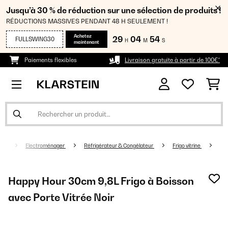
Jusqu’à 30 % de réduction sur une sélection de produits !
RÉDUCTIONS MASSIVES PENDANT 48 H SEULEMENT !
Achetez
29
04
53
FULLSWING30
H
M
S
maintenant
Paiements flexibles
Livraison gratuite à partir de 100€*
Electroménager
Réfrigérateur & Congélateur
Frigo vitrine
Happy Hour 30cm 9,8L Frigo à Boisson
avec Porte Vitrée Noir