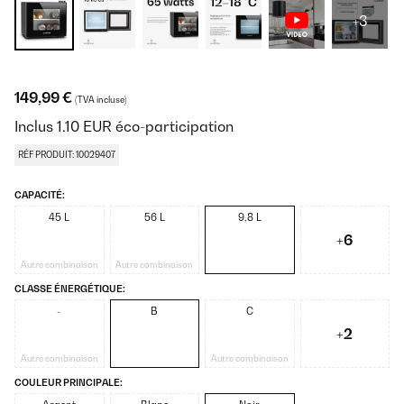
+3
149,99 €
(TVA incluse)
Inclus
1.10
EUR
éco-participation
RÉF PRODUIT: 10029407
CAPACITÉ:
45 L
56 L
9,8 L
+6
Autre combinaison
Autre combinaison
CLASSE ÉNERGÉTIQUE:
-
B
C
+2
Autre combinaison
Autre combinaison
COULEUR PRINCIPALE: