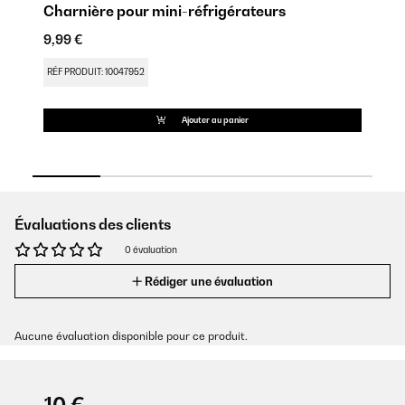
Charnière pour mini-réfrigérateurs
Pi
9,99 €
17
RÉF PRODUIT: 10047952
RÉ
Ajouter au panier
Évaluations des clients
0 évaluation
Rédiger une évaluation
Aucune évaluation disponible pour ce produit.
-10 €