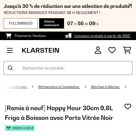
Jusqu’à 30 % de réduction sur une sélection de produits !
RÉDUCTIONS MASSIVES PENDANT 48 H SEULEMENT !
Achetez
07
55
09
FULLSWING30
H
M
S
maintenant
Paiements flexibles
Livraison gratuite à partir de 100€*
Electroménager
Réfrigérateur & Congélateur
Mini frigo & Mini bar
[Remis à neuf] Happy Hour 30cm 9,8L
Frigo à Boisson avec Porte Vitrée Noir
REMIS À NEUF