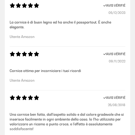
AVIS VÉRIFIÉ
05/12/2023
La cornice è di buon legno ed ha anche il passpartout. È anche
elegante.
Utente Amazon
AVIS VÉRIFIÉ
09/11/2022
Cornice ottima per incorniciare i tuoi ricordi
Utente Amazon
AVIS VÉRIFIÉ
25/08/2018
Una cornice ben fatta, dall'aspetto solido e dal colore gradevole che si
inserisce facilmente in ogni ambiente della casa. Io l'ho utilizzata per
valorizzare un ricamo a punto croce, e l'effetto è assolutamente
soddisfacente!