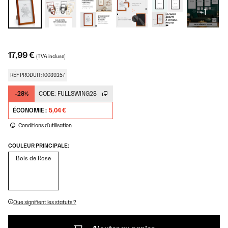
+1
17,99 €
(TVA incluse)
RÉF PRODUIT: 10039257
-28%
CODE:
FULLSWING28
ÉCONOMIE :
5,04 €
Conditions d'utilisation
COULEUR PRINCIPALE:
Bois de Rose
Que signifient les statuts ?