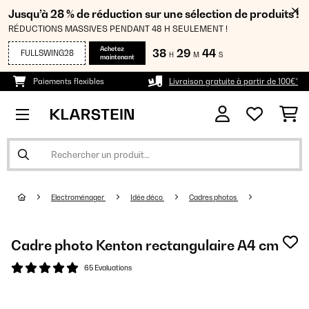
Jusqu’à 28 % de réduction sur une sélection de produits !
RÉDUCTIONS MASSIVES PENDANT 48 H SEULEMENT !
Achetez
38
29
44
FULLSWING28
H
M
S
maintenant
Paiements flexibles
Livraison gratuite à partir de 100€*
Electroménager
Idée déco
Cadres photos
Cadre photo Kenton rectangulaire A4 cm
65 Evaluations