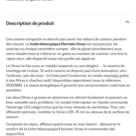
Description de produit
Une cuisine compacte ne devrait pas sentir les odeurs de cuisson pendant
des heures. La
hotte télescopique Klarstein Vinea
est conçue pour les
cuisines où chaque centimètre compte : elle se glisse discrètement sous
votre meuble haut et s'étend en un geste au moment de cuisiner. Une fois le
repas servi, elle disparaît aussi vite qu'elle est apparue.
La Vinea se fixe sous un meuble suspendu ou une étagère — la visserie de
montage est incluse. Si votre cuisine ne dispose pas d'une évacuation vers
l'extérieur, pas de souci : la hotte peut fonctionner en mode recyclage grâce
à des filtres à charbon actif, disponibles séparément sous la référence
10030983. La classe énergétique A garantit une consommation maîtrisée au
quotidien.
Les deux filtres à graisse en aluminium se retirent facilement et passent au
lave-vaisselle sans problème. Un simple interrupteur en façade commande
l'éclairage LED intégré ainsi que les trois vitesses du ventilateur. Pour une
efficacité optimale, installez la Vinea à 65–75 cm au-dessus de la surface de
cuisson.
Compacte au repos, efficace quand vous en avez besoin : découvrez le
confort de la hotte télescopique Klarstein Vinea et commandez dès
aujourd'hui.