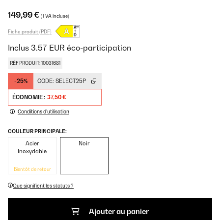
149,99 €
(TVA incluse)
Fiche produit (PDF)
Inclus
3.57
EUR
éco-participation
RÉF PRODUIT: 10031681
-25%
CODE:
SELECT25P
ÉCONOMIE :
37,50 €
Conditions d'utilisation
COULEUR PRINCIPALE:
Acier
Noir
Inoxydable
Bientôt de retour
Que signifient les statuts ?
Ajouter au panier