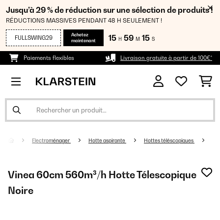
Jusqu’à 29 % de réduction sur une sélection de produits !
RÉDUCTIONS MASSIVES PENDANT 48 H SEULEMENT !
Achetez
15
59
15
FULLSWING29
H
M
S
maintenant
Paiements flexibles
Livraison gratuite à partir de 100€*
Electroménager
Hotte aspirante
Hottes téléscopiques
Vinea 60cm 560m³/h Hotte Télescopique
Noire