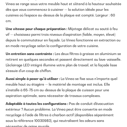
Vinea se range sous votre meuble haut et s'étend à la hauteur souhaitée
dès que vous commencez à cuisiner — la solution idéale pour les
cuisines où l'espace au-dessus de la plaque est compté. Largeur : 60
cm.
Une vitesse pour chaque préparation :
Mijotage délicat ou sauté à feu
vif — choisissez parmi trois niveaux d'aspiration (faible, moyen, élevé)
depuis le commutateur en façade. La Vinea fonctionne en extraction ou
en mode recyclage selon la configuration de votre cuisine.
Un entretien sans contrainte :
Les deux filtres à graisse en aluminium se
retirent en quelques secondes et passent directement au lave-vaisselle.
L'éclairage LED intégré illumine votre plan de travail, et la façade lisse
s'essuie d'un coup de chiffon.
Aussi simple à poser qu'à utiliser :
La Vinea se fixe sous n'importe quel
meuble haut ou étagère — le matériel de montage est inclus. Elle
s'installe à 65–75 cm au-dessus de la plaque de cuisson pour une
aspiration optimale, sans nécessiter de travaux complexes.
Adaptable à toutes les configurations :
Pas de conduit d'évacuation
extérieur ? Aucun problème. La Vinea peut être convertie en mode
recyclage à l'aide de filtres à charbon actif (disponibles séparément
sous la référence 10030983), qui neutralisent les odeurs sans
nécessiter de gaine murale.