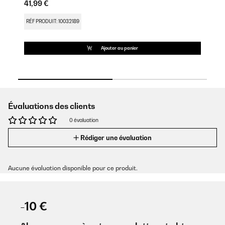
41,99 €
30
RÉF PRODUIT: 10032189
RÉ
Ajouter au panier
Évaluations des clients
0 évaluation
Rédiger une évaluation
Aucune évaluation disponible pour ce produit.
-10 €