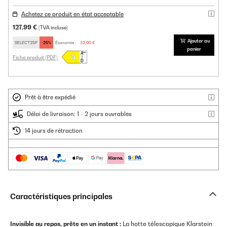
Achetez ce produit en état acceptable
127,99 €
(TVA incluse)
Ajouter au
SELECT25P
-25%
Économie :
32,00 €
panier
Fiche produit (PDF)
Prêt à être expédié
Délai de livraison: 1 - 2 jours ouvrables
14 jours de rétraction
Caractéristiques principales
Invisible au repos, prête en un instant :
La hotte télescopique Klarstein