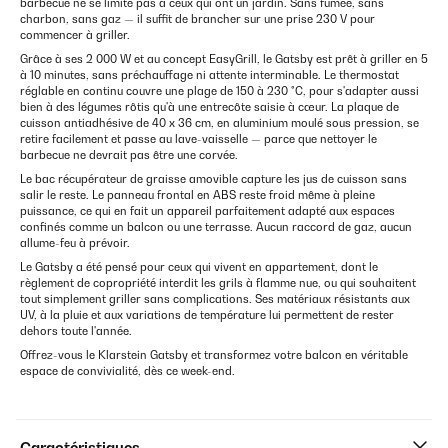
barbecue ne se limite pas à ceux qui ont un jardin. Sans fumée, sans
charbon, sans gaz — il suffit de brancher sur une prise 230 V pour
commencer à griller.
Grâce à ses 2 000 W et au concept EasyGrill, le Gatsby est prêt à griller en 5
à 10 minutes, sans préchauffage ni attente interminable. Le thermostat
réglable en continu couvre une plage de 150 à 230 °C, pour s'adapter aussi
bien à des légumes rôtis qu'à une entrecôte saisie à cœur. La plaque de
cuisson antiadhésive de 40 x 36 cm, en aluminium moulé sous pression, se
retire facilement et passe au lave-vaisselle — parce que nettoyer le
barbecue ne devrait pas être une corvée.
Le bac récupérateur de graisse amovible capture les jus de cuisson sans
salir le reste. Le panneau frontal en ABS reste froid même à pleine
puissance, ce qui en fait un appareil parfaitement adapté aux espaces
confinés comme un balcon ou une terrasse. Aucun raccord de gaz, aucun
allume-feu à prévoir.
Le Gatsby a été pensé pour ceux qui vivent en appartement, dont le
règlement de copropriété interdit les grils à flamme nue, ou qui souhaitent
tout simplement griller sans complications. Ses matériaux résistants aux
UV, à la pluie et aux variations de température lui permettent de rester
dehors toute l'année.
Offrez-vous le Klarstein Gatsby et transformez votre balcon en véritable
espace de convivialité, dès ce week-end.
Caractéristiques