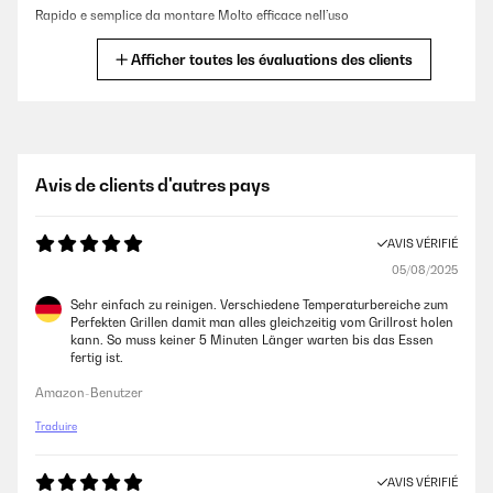
Rapido e semplice da montare Molto efficace nell’uso
Utente Amazon
Afficher toutes les évaluations des clients
AVIS VÉRIFIÉ
24/09/2023
La griglia è facile da pulire è tutto molto facile , pratico e i cibi vengono
Avis de clients d'autres pays
cotti ottimamente
Utente Amazon
AVIS VÉRIFIÉ
05/08/2025
AVIS VÉRIFIÉ
Sehr einfach zu reinigen. Verschiedene Temperaturbereiche zum
01/08/2023
Perfekten Grillen damit man alles gleichzeitig vom Grillrost holen
kann. So muss keiner 5 Minuten Länger warten bis das Essen
Adoro questa griglia elettrica, ci griglio di tutto sul poggiolo ed è molto
fertig ist.
comoda da pulire. unico neo: una volta che arriva in temperatura, si
"spegne" per un pò per poi ripartire e tornare in temperatura. Durante
Amazon-Benutzer
questo tempo però la temperatura scende molto e la carne impiega un
pò di più a cuocersi
Traduire
Utente Amazon
AVIS VÉRIFIÉ