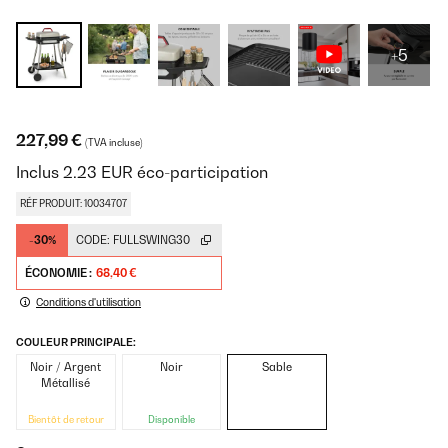
+5
227,99 €
(TVA incluse)
Inclus
2.23
EUR
éco-participation
RÉF PRODUIT: 10034707
-30%
CODE:
FULLSWING30
ÉCONOMIE :
68,40 €
Conditions d'utilisation
COULEUR PRINCIPALE:
Noir / Argent
Noir
Sable
Métallisé
Bientôt de retour
Disponible