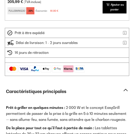
205,99 €
(TVA incluse)
Ajouter au
panier
FULLSWING30
-30%
Économie :
61,80 €
Prêt à être expédié
Délai de livraison: 1 - 2 jours ouvrables
14 jours de rétraction
Caractéristiques principales
Prêt à griller en quelques minutes :
2 000 W et le concept EasyGrill
permettent de passer de la prise à la grille en 5 à 10 minutes seulement
— sans allume-feu, sans fumée, sans attendre que le charbon rougeoie.
De la place pour tout ce qu'il faut à portée de main :
Les tablettes
latérales de 20 x 32 cm chacune offrent un espace pratique pour poser