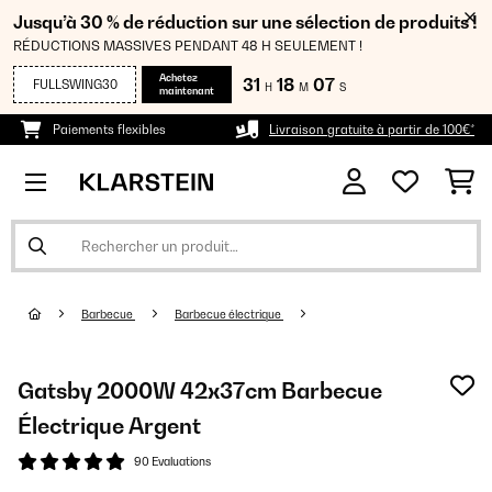
Jusqu’à 30 % de réduction sur une sélection de produits !
RÉDUCTIONS MASSIVES PENDANT 48 H SEULEMENT !
Achetez
31
18
06
FULLSWING30
H
M
S
maintenant
Paiements flexibles
Livraison gratuite à partir de 100€*
Barbecue
Barbecue électrique
Gatsby 2000W 42x37cm Barbecue
Électrique Argent
90 Evaluations