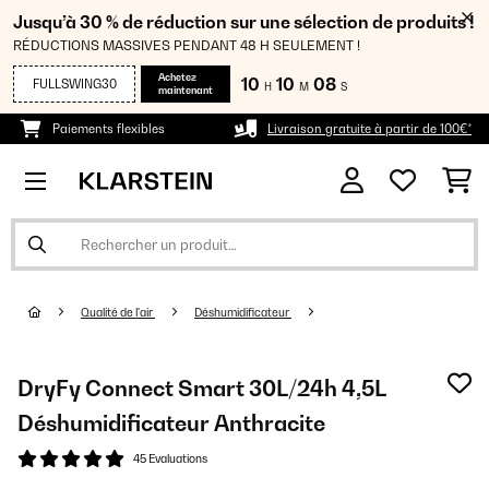
Jusqu’à 30 % de réduction sur une sélection de produits !
RÉDUCTIONS MASSIVES PENDANT 48 H SEULEMENT !
Achetez
10
10
07
FULLSWING30
H
M
S
maintenant
Paiements flexibles
Livraison gratuite à partir de 100€*
Qualité de l'air
Déshumidificateur
DryFy Connect Smart 30L/24h 4,5L
Déshumidificateur Anthracite
45 Evaluations