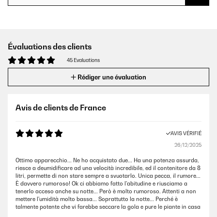
Évaluations des clients
45 Evaluations
Rédiger une évaluation
Avis de clients de France
AVIS VÉRIFIÉ
26/12/2025
Ottimo apparecchio... Ne ho acquistato due... Ha una potenza assurda,
riesce a deumidificare ad una velocità incredibile, ed il contenitore da 8
litri, permette di non stare sempre a svuotarlo. Unica pecca, il rumore...
È davvero rumoroso! Ok ci abbiamo fatto l'abitudine e riusciamo a
tenerlo acceso anche su notte... Però è molto rumoroso. Attenti a non
mettere l'umidità molto bassa... Soprattutto la notte... Perché è
talmente potente che vi farebbe seccare la gola e pure le piante in casa