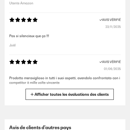
Utente Amazon
AVIS VÉRIFIÉ
23/11/2025
Pas si silencieux que ça !!!
Joël
AVIS VÉRIFIÉ
01/06/2025
Prodotto meraviglioso in tutti i suoi aspetti, avendolo confrontato con i
competitor è mille volte vincente
Utente Amazon
Afficher toutes les évaluations des clients
AVIS VÉRIFIÉ
12/07/2024
Utilizzato per una taverna umida di 50m2, il deumidificatore in 4 ore ha
Avis de clients d'autres pays
abbassato l’umidita’ dal 80 al 50% impostato, migliorando