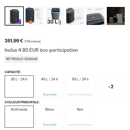
+3
361,99 €
(TVA incluse)
Inclus
4.80
EUR
éco-participation
RÉF PRODUIT: 10045539
CAPACITÉ:
30 L / 24 h
40 L / 24 h
50 L / 24 h
+2
Disponible
Autre combinaison
COULEUR PRINCIPALE:
Anthracite
Blanc
Noir
Disponible
Autre combinaison