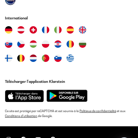
AVIS VÉRIFIÉ
14/12/2025
International
It’s amazing ! I love it. Since I started using it, there has been no
mold in the house. I start a movie, and by the time it ends, it has
emptied the tank. It's not the quietest, but you can get used to the
noise. I highly recommend it.
Amazon user
Traduire
AVIS VÉRIFIÉ
12/12/2025
Télécharger l'application Klarstein
Sehr tolle gärat. Bis jetzt bin ich sehr zufrieden.
Amazon-Benutzer
Ce site est protégé par reCAPTCHA et est soumis à la
Politique de confidentialité
et aux
Traduire
Conditions d'utilisation
de Google.
AVIS VÉRIFIÉ
29/11/2025