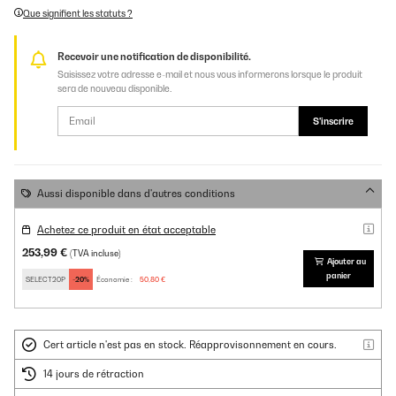
Que signifient les statuts ?
Recevoir une notification de disponibilité.
Saisissez votre adresse e-mail et nous vous informerons lorsque le produit
sera de nouveau disponible.
S'inscrire
Aussi disponible dans d'autres conditions
Achetez ce produit en état acceptable
253,99 €
(TVA incluse)
Ajouter au
panier
SELECT20P
-20%
Économie :
50,80 €
Cert article n'est pas en stock. Réapprovisonnement en cours.
14 jours de rétraction