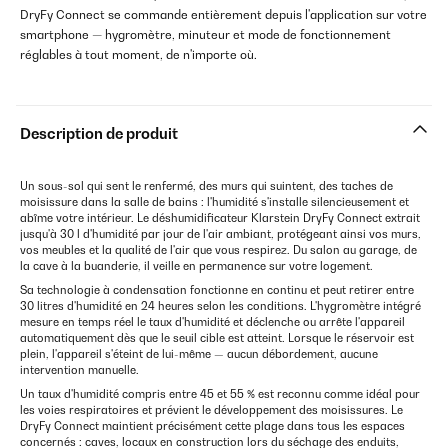
DryFy Connect se commande entièrement depuis l'application sur votre
smartphone — hygromètre, minuteur et mode de fonctionnement
réglables à tout moment, de n'importe où.
Description de produit
Un sous-sol qui sent le renfermé, des murs qui suintent, des taches de
moisissure dans la salle de bains : l'humidité s'installe silencieusement et
abîme votre intérieur. Le déshumidificateur Klarstein DryFy Connect extrait
jusqu'à 30 l d'humidité par jour de l'air ambiant, protégeant ainsi vos murs,
vos meubles et la qualité de l'air que vous respirez. Du salon au garage, de
la cave à la buanderie, il veille en permanence sur votre logement.
Sa technologie à condensation fonctionne en continu et peut retirer entre
30 litres d'humidité en 24 heures selon les conditions. L'hygromètre intégré
mesure en temps réel le taux d'humidité et déclenche ou arrête l'appareil
automatiquement dès que le seuil cible est atteint. Lorsque le réservoir est
plein, l'appareil s'éteint de lui-même — aucun débordement, aucune
intervention manuelle.
Un taux d'humidité compris entre 45 et 55 % est reconnu comme idéal pour
les voies respiratoires et prévient le développement des moisissures. Le
DryFy Connect maintient précisément cette plage dans tous les espaces
concernés : caves, locaux en construction lors du séchage des enduits,