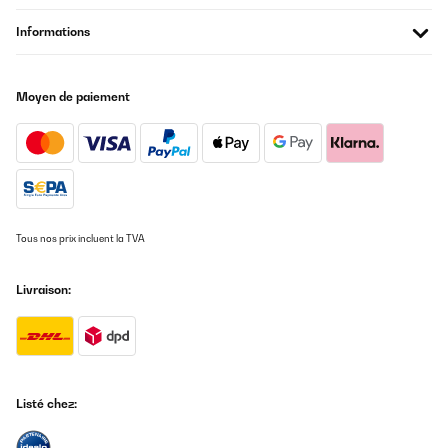
20/12/2025
Informations
Das Gerät funktionierte über ein Jahr sehr gut. Dann wurde es
leider undicht, was scheinbar vorkommen kann. Ich habe dann
Kontakt mit Klarstein aufgenommen, umgehend Antwort
bekommen, das Gerät zurückgeschickt und kostenlos ein
Moyen de paiement
Neugerät erhalten. Auch dieses leistet sehr gute Arbeit. Sehr gute
Trockenleistung, genaue Feuchtigkeitsregelung, schnelle
Ergebnisse. Dies war auch beim Vorgänger der Fall. Ich kann zum
Kundenservice und der Problemlösung nur sagen, dass ich
absolut zufrieden bin. Danke
Amazon-Benutzer
Traduire
Tous nos prix incluent la TVA
AVIS VÉRIFIÉ
Livraison:
18/12/2025
Gutes Gerät, tut bis jetzt was es soll. Perfekt verpackt
angekommen. Gerne wieder, vielen Dank!
Amazon-Benutzer
Listé chez:
Traduire