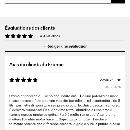
Évaluations des clients
45 Evaluations
Rédiger une évaluation
Avis de clients de France
AVIS VÉRIFIÉ
26/12/2025
Ottimo apparecchio... Ne ho acquistato due... Ha una potenza assurda,
riesce a deumidificare ad una velocità incredibile, ed il contenitore da 8
litri, permette di non stare sempre a svuotarlo. Unica pecca, il rumore...
È davvero rumoroso! Ok ci abbiamo fatto l'abitudine e riusciamo a
tenerlo acceso anche su notte... Però è molto rumoroso. Attenti a non
mettere l'umidità molto bassa... Soprattutto la notte... Perché è
talmente potente che vi farebbe seccare la gola e pure le piante in casa