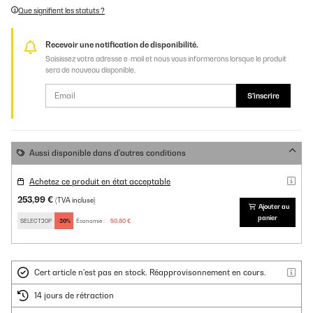
Que signifient les statuts ?
Recevoir une notification de disponibilité.
Saisissez votre adresse e-mail et nous vous informerons lorsque le produit
sera de nouveau disponible.
S'inscrire
Aussi disponible dans d'autres conditions
Achetez ce produit en état acceptable
253,99 €
(TVA incluse)
Ajouter au
panier
SELECT20P
-20%
Économie :
50,80 €
Cert article n'est pas en stock. Réapprovisonnement en cours.
14 jours de rétraction