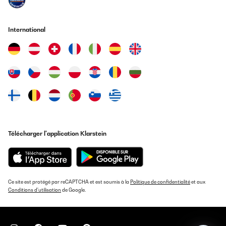
AVIS VÉRIFIÉ
14/12/2025
International
It’s amazing ! I love it. Since I started using it, there has been no
mold in the house. I start a movie, and by the time it ends, it has
emptied the tank. It's not the quietest, but you can get used to the
noise. I highly recommend it.
Amazon user
Traduire
AVIS VÉRIFIÉ
12/12/2025
Télécharger l'application Klarstein
Sehr tolle gärat. Bis jetzt bin ich sehr zufrieden.
Amazon-Benutzer
Ce site est protégé par reCAPTCHA et est soumis à la
Politique de confidentialité
et aux
Traduire
Conditions d'utilisation
de Google.
AVIS VÉRIFIÉ
29/11/2025