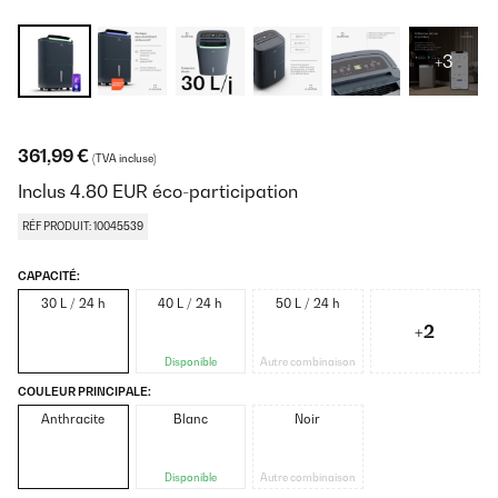
+3
361,99 €
(TVA incluse)
Inclus
4.80
EUR
éco-participation
RÉF PRODUIT: 10045539
CAPACITÉ:
30 L / 24 h
40 L / 24 h
50 L / 24 h
+2
Disponible
Autre combinaison
COULEUR PRINCIPALE:
Anthracite
Blanc
Noir
Disponible
Autre combinaison