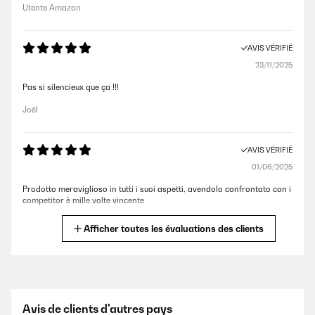
Utente Amazon
AVIS VÉRIFIÉ
23/11/2025
Pas si silencieux que ça !!!
Joël
AVIS VÉRIFIÉ
01/06/2025
Prodotto meraviglioso in tutti i suoi aspetti, avendolo confrontato con i
competitor è mille volte vincente
Utente Amazon
Afficher toutes les évaluations des clients
AVIS VÉRIFIÉ
12/07/2024
Utilizzato per una taverna umida di 50m2, il deumidificatore in 4 ore ha
Avis de clients d'autres pays
abbassato l’umidita’ dal 80 al 50% impostato, migliorando