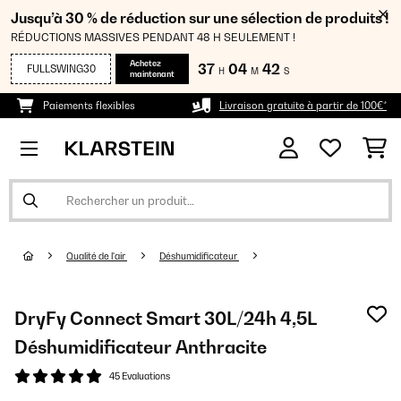
Jusqu’à 30 % de réduction sur une sélection de produits !
RÉDUCTIONS MASSIVES PENDANT 48 H SEULEMENT !
Achetez
37
04
42
FULLSWING30
H
M
S
maintenant
Paiements flexibles
Livraison gratuite à partir de 100€*
Qualité de l'air
Déshumidificateur
DryFy Connect Smart 30L/24h 4,5L
Déshumidificateur Anthracite
45 Evaluations