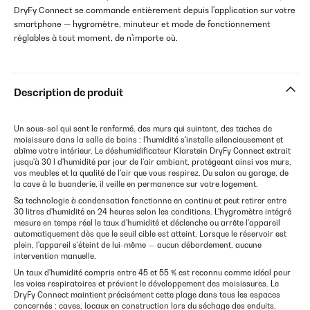
DryFy Connect se commande entièrement depuis l'application sur votre
smartphone — hygromètre, minuteur et mode de fonctionnement
réglables à tout moment, de n'importe où.
Description de produit
Un sous-sol qui sent le renfermé, des murs qui suintent, des taches de
moisissure dans la salle de bains : l'humidité s'installe silencieusement et
abîme votre intérieur. Le déshumidificateur Klarstein DryFy Connect extrait
jusqu'à 30 l d'humidité par jour de l'air ambiant, protégeant ainsi vos murs,
vos meubles et la qualité de l'air que vous respirez. Du salon au garage, de
la cave à la buanderie, il veille en permanence sur votre logement.
Sa technologie à condensation fonctionne en continu et peut retirer entre
30 litres d'humidité en 24 heures selon les conditions. L'hygromètre intégré
mesure en temps réel le taux d'humidité et déclenche ou arrête l'appareil
automatiquement dès que le seuil cible est atteint. Lorsque le réservoir est
plein, l'appareil s'éteint de lui-même — aucun débordement, aucune
intervention manuelle.
Un taux d'humidité compris entre 45 et 55 % est reconnu comme idéal pour
les voies respiratoires et prévient le développement des moisissures. Le
DryFy Connect maintient précisément cette plage dans tous les espaces
concernés : caves, locaux en construction lors du séchage des enduits,