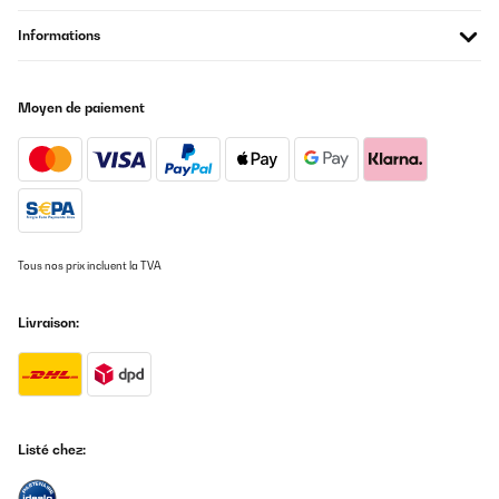
20/12/2025
Informations
Das Gerät funktionierte über ein Jahr sehr gut. Dann wurde es
leider undicht, was scheinbar vorkommen kann. Ich habe dann
Kontakt mit Klarstein aufgenommen, umgehend Antwort
bekommen, das Gerät zurückgeschickt und kostenlos ein
Moyen de paiement
Neugerät erhalten. Auch dieses leistet sehr gute Arbeit. Sehr gute
Trockenleistung, genaue Feuchtigkeitsregelung, schnelle
Ergebnisse. Dies war auch beim Vorgänger der Fall. Ich kann zum
Kundenservice und der Problemlösung nur sagen, dass ich
absolut zufrieden bin. Danke
Amazon-Benutzer
Traduire
Tous nos prix incluent la TVA
AVIS VÉRIFIÉ
Livraison:
18/12/2025
Gutes Gerät, tut bis jetzt was es soll. Perfekt verpackt
angekommen. Gerne wieder, vielen Dank!
Amazon-Benutzer
Listé chez:
Traduire