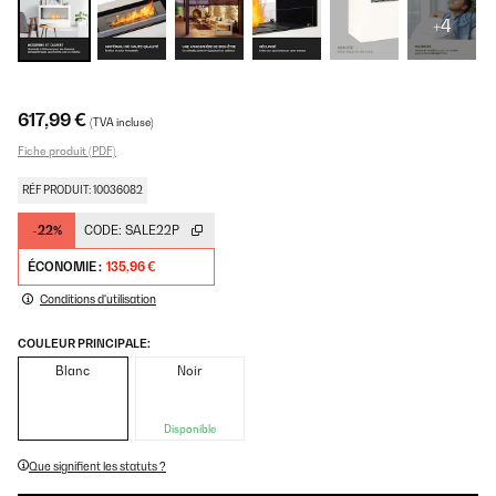
+4
617,99 €
(TVA incluse)
Fiche produit (PDF)
RÉF PRODUIT: 10036082
-22%
CODE:
SALE22P
ÉCONOMIE :
135,96 €
Conditions d'utilisation
COULEUR PRINCIPALE:
Blanc
Noir
Disponible
Que signifient les statuts ?