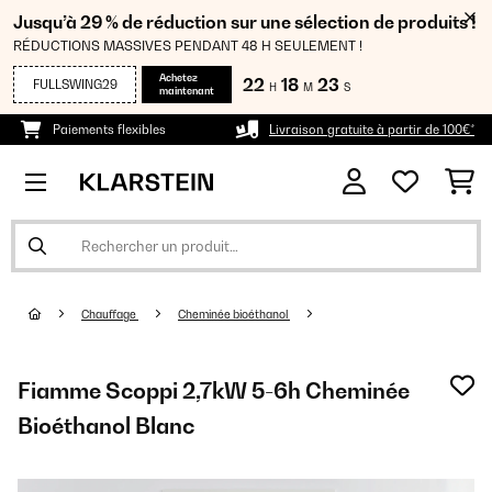
Jusqu’à 29 % de réduction sur une sélection de produits !
RÉDUCTIONS MASSIVES PENDANT 48 H SEULEMENT !
Achetez
22
18
22
FULLSWING29
H
M
S
maintenant
Paiements flexibles
Livraison gratuite à partir de 100€*
Chauffage
Cheminée bioéthanol
Fiamme Scoppi 2,7kW 5-6h Cheminée
Bioéthanol Blanc