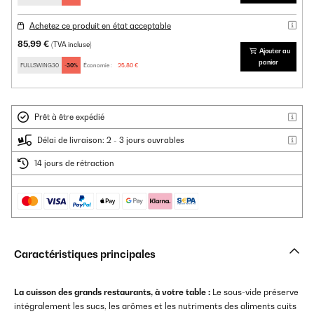
Achetez ce produit en état acceptable
85,99 €
(TVA incluse)
Ajouter au
panier
FULLSWING30
-30%
Économie :
25,80 €
Prêt à être expédié
Délai de livraison: 2 - 3 jours ouvrables
14 jours de rétraction
Caractéristiques principales
La cuisson des grands restaurants, à votre table :
Le sous-vide préserve
intégralement les sucs, les arômes et les nutriments des aliments cuits