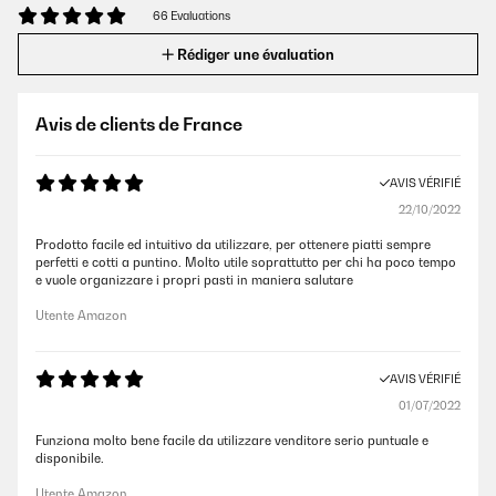
66 Evaluations
Rédiger une évaluation
Avis de clients de France
AVIS VÉRIFIÉ
22/10/2022
Prodotto facile ed intuitivo da utilizzare, per ottenere piatti sempre
perfetti e cotti a puntino. Molto utile soprattutto per chi ha poco tempo
e vuole organizzare i propri pasti in maniera salutare
Utente Amazon
AVIS VÉRIFIÉ
01/07/2022
Funziona molto bene facile da utilizzare venditore serio puntuale e
disponibile.
Utente Amazon