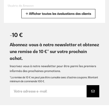
stato eccellente ,stra consigliato
Usuário da Amazon
Utente Amazon
Afficher toutes les évaluations des clients
Traduire
AVIS VÉRIFIÉ
AVIS VÉRIFIÉ
04/07/2019
07/11/2024
-10 €
Ottimo prodotto, facile da usare , io ci cucino tutto. Arrivato nei tempi
Très bon ustensile idéal pour cuire le foie gras
stabiliti.
Abonnez-vous à notre newsletter et obtenez
Utente Amazon
Utilisateur d'Amazon
une remise de 10 €* sur votre prochain
achat.
Traduire
AVIS VÉRIFIÉ
Inscrivez-vous à notre newsletter pour être parmi les premiers
25/04/2019
AVIS VÉRIFIÉ
informés des prochaines promotions.
Tutto perfetto. e il risultato delle varie cotture è straordinario. Facile uso
08/05/2024
*La remise de 10 € ne peut pas être cumulée avec d’autres coupons. Montant
e pulizia. consigliato!
minimum de commande 100 €.
Danke, gerne wieder.
Utente Amazon
Amazon-Benutzer
AVIS VÉRIFIÉ
Traduire
09/04/2019