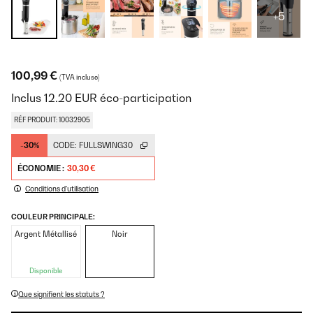
+5
100,99 €
(TVA incluse)
Inclus
12.20
EUR
éco-participation
RÉF PRODUIT: 10032905
-30%
CODE:
FULLSWING30
ÉCONOMIE :
30,30 €
Conditions d'utilisation
COULEUR PRINCIPALE:
Argent Métallisé
Noir
Disponible
Que signifient les statuts ?