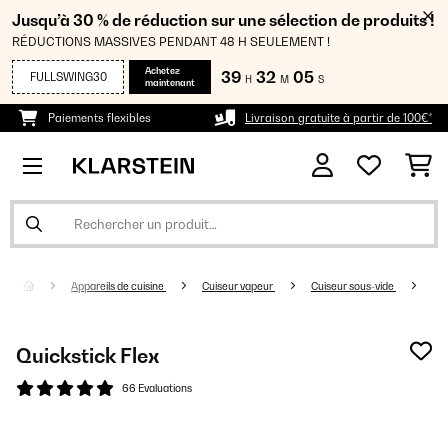
Jusqu’à 30 % de réduction sur une sélection de produits !
RÉDUCTIONS MASSIVES PENDANT 48 H SEULEMENT !
Achetez
39
32
05
FULLSWING30
H
M
S
maintenant
Paiements flexibles
Livraison gratuite à partir de 100€*
Appareils de cuisine
Cuiseur vapeur
Cuiseur sous-vide
Quickstick Flex
66 Evaluations