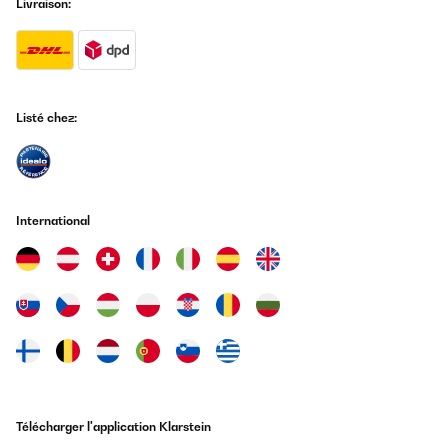
Schongarprozess den vollen Geschmack der Zutaten bewahrt.
Livraison:
Die einfache Handhabung und die hochwertige Verarbeitung
machen diesen Präzisionskochtopf zu einem unverzichtbaren
Küchenhelfer. Ein absolutes Highlight für alle, die kulinarische
Perfektion lieben!
Amazon-Benutzer
Listé chez:
Traduire
AVIS VÉRIFIÉ
04/01/2024
International
Aparato de buena calidad aparente, calienta el agua en un
instante. De uso fácil y limpieza sencilla.
Usuario/a de amazon
Traduire
AVIS VÉRIFIÉ
16/07/2023
Ich habe das Produkt während der Prime-Days gekauft. Ich
Télécharger l'application Klarstein
verwende das Produkt eher sporadisch.> Zur Lieferung:Die