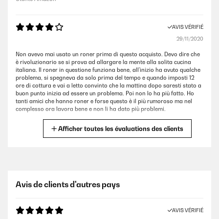
AVIS VÉRIFIÉ
29/11/2020
Non avevo mai usato un roner prima di questo acquisto. Devo dire che
è rivoluzionario se si prova ad allargare la mente alla solita cucina
italiana. Il roner in questione funziona bene, all’inizio ha avuto qualche
problema, si spegneva da solo prima del tempo e quando imposti 12
ore di cottura e vai a letto convinto che la mattina dopo saresti stato a
buon punto inizia ad essere un problema. Poi non lo ha più fatto. Ho
tanti amici che hanno roner e forse questo è il più rumoroso ma nel
complesso ora lavora bene e non li ha dato più problemi.
Utente Amazon
Afficher toutes les évaluations des clients
AVIS VÉRIFIÉ
21/05/2020
Lo utilizzo occasionalmente da un paio di mesi, ho cucinato sia carne
Avis de clients d'autres pays
che pesce e devo dire che non ho mai mangiato del cibo cotto in modo
migliore. Bisogna fare un po’ di pratica ma alla fine si vedranno i
risultati.
AVIS VÉRIFIÉ