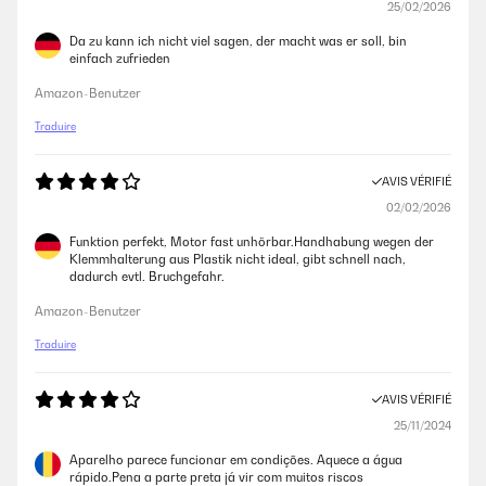
Utente Amazon
25/02/2026
Da zu kann ich nicht viel sagen, der macht was er soll, bin
einfach zufrieden
AVIS VÉRIFIÉ
14/04/2020
Amazon-Benutzer
Ottimo
Traduire
Utente Amazon
AVIS VÉRIFIÉ
02/02/2026
AVIS VÉRIFIÉ
Funktion perfekt, Motor fast unhörbar.Handhabung wegen der
28/12/2019
Klemmhalterung aus Plastik nicht ideal, gibt schnell nach,
dadurch evtl. Bruchgefahr.
Provato per ora con un pezzo di costata da 2,5 kg cottura 6 ore a 58
gradi. Perfetta.
Amazon-Benutzer
Utente Amazon
Traduire
AVIS VÉRIFIÉ
AVIS VÉRIFIÉ
16/10/2019
25/11/2024
sono pienamente soddisfatto di questo roder potente ,lavorando da
Aparelho parece funcionar em condições. Aquece a água
cuoco in hotel l"ho usato anche a livello professionale ed il risultato è
rápido.Pena a parte preta já vir com muitos riscos