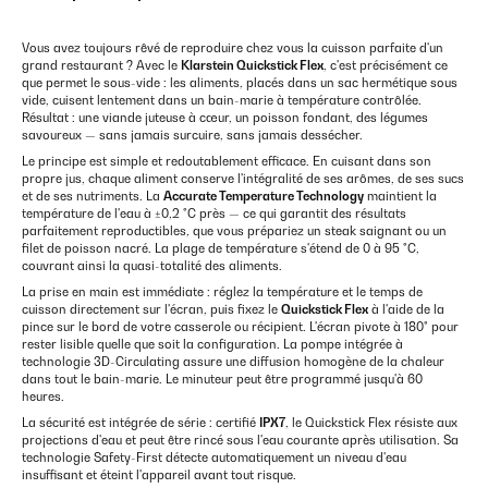
Vous avez toujours rêvé de reproduire chez vous la cuisson parfaite d'un
grand restaurant ? Avec le
Klarstein Quickstick Flex
, c'est précisément ce
que permet le sous-vide : les aliments, placés dans un sac hermétique sous
vide, cuisent lentement dans un bain-marie à température contrôlée.
Résultat : une viande juteuse à cœur, un poisson fondant, des légumes
savoureux — sans jamais surcuire, sans jamais dessécher.
Le principe est simple et redoutablement efficace. En cuisant dans son
propre jus, chaque aliment conserve l'intégralité de ses arômes, de ses sucs
et de ses nutriments. La
Accurate Temperature Technology
maintient la
température de l'eau à ±0,2 °C près — ce qui garantit des résultats
parfaitement reproductibles, que vous prépariez un steak saignant ou un
filet de poisson nacré. La plage de température s'étend de 0 à 95 °C,
couvrant ainsi la quasi-totalité des aliments.
La prise en main est immédiate : réglez la température et le temps de
cuisson directement sur l'écran, puis fixez le
Quickstick Flex
à l'aide de la
pince sur le bord de votre casserole ou récipient. L'écran pivote à 180° pour
rester lisible quelle que soit la configuration. La pompe intégrée à
technologie 3D-Circulating assure une diffusion homogène de la chaleur
dans tout le bain-marie. Le minuteur peut être programmé jusqu'à 60
heures.
La sécurité est intégrée de série : certifié
IPX7
, le Quickstick Flex résiste aux
projections d'eau et peut être rincé sous l'eau courante après utilisation. Sa
technologie Safety-First détecte automatiquement un niveau d'eau
insuffisant et éteint l'appareil avant tout risque.