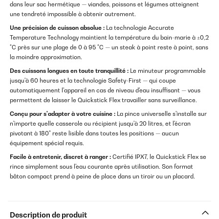
dans leur sac hermétique — viandes, poissons et légumes atteignent
une tendreté impossible à obtenir autrement.
Une précision de cuisson absolue :
La technologie Accurate
Temperature Technology maintient la température du bain-marie à ±0,2
°C près sur une plage de 0 à 95 °C — un steak à point reste à point, sans
la moindre approximation.
Des cuissons longues en toute tranquillité :
Le minuteur programmable
jusqu'à 60 heures et la technologie Safety-First — qui coupe
automatiquement l'appareil en cas de niveau d'eau insuffisant — vous
permettent de laisser le Quickstick Flex travailler sans surveillance.
Conçu pour s'adapter à votre cuisine :
La pince universelle s'installe sur
n'importe quelle casserole ou récipient jusqu'à 20 litres, et l'écran
pivotant à 180° reste lisible dans toutes les positions — aucun
équipement spécial requis.
Facile à entretenir, discret à ranger :
Certifié IPX7, le Quickstick Flex se
rince simplement sous l'eau courante après utilisation. Son format
bâton compact prend à peine de place dans un tiroir ou un placard.
Description de produit