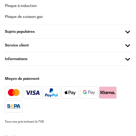
Utente Amazon
17/01/2024
Plaque à induction
Der Klarstein Quickstick Sous-Vide Garer hat meine
Plaque de cuisson gaz
Kocherfahrung auf ein neues Level gehoben! Mit
beeindruckenden 1300 Watt sorgt er für eine präzise und
gleichmäßige Zubereitung von Gerichten. Die Timerfunktion
Sujets populaires
ermöglicht eine punktgenaue Kontrolle, während der
Schongarprozess den vollen Geschmack der Zutaten bewahrt.
Die einfache Handhabung und die hochwertige Verarbeitung
Service client
machen diesen Präzisionskochtopf zu einem unverzichtbaren
Küchenhelfer. Ein absolutes Highlight für alle, die kulinarische
Perfektion lieben!
Informations
Amazon-Benutzer
Traduire
Moyen de paiement
AVIS VÉRIFIÉ
17/01/2024
Perfekte Präzision – Der Klarstein Quickstick begeistert als Sous-
Vide Garer! Der Klarstein Quickstick Sous-Vide Garer hat meine
Kocherfahrung auf ein neues Level gehoben! Mit
Tous nos prix incluent la TVA
beeindruckenden 1300 Watt sorgt er für eine präzise und
gleichmäßige Zubereitung von Gerichten. Die Timerfunktion
ermöglicht eine punktgenaue Kontrolle, während der