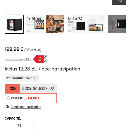
1/8
+3
199,99 €
(TVA incluse)
Fiche produit (PDF)
Inclus
12.23
EUR
éco-participation
RÉF PRODUIT: 10035730
-32%
CODE:
SALE32P
ÉCONOMIE :
64,00 €
Conditions d'utilisation
CAPACITÉ:
17 L