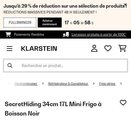
Jusqu’à 29 % de réduction sur une sélection de produits !
RÉDUCTIONS MASSIVES PENDANT 48 H SEULEMENT !
Achetez
17
05
58
FULLSWING29
H
M
S
maintenant
Paiements flexibles
Livraison gratuite à partir de 100€*
Electroménager
Réfrigérateur & Congélateur
Frigo vitrine
SecretHiding 34cm 17L Mini Frigo à
Boisson Noir