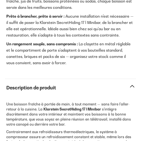
fraîche, jus de fruits, boissons protéinées ou sodas, chaque boisson est
servie dans les meilleures conditions.
Prête à brancher, prête à servir :
Aucune installation n'est nécessaire —
il suffit de poser la Klarstein SecretHiding 17 l Minibar, de la brancher et
elle est opérationnelle. Idéale aussi bien chez soi qu'au bar ou en
restauration, elle s'adapte à tous les contextes sans contrainte.
Un rangement souple, sans compromis :
La clayette en métal réglable
et le compartiment de porte s'adaptent à vos bouteilles standard,
canettes, briques et packs de six — organisez votre stock comme il
vous convient, sans avoir à forcer.
Description de produit
Une boisson fraîche à portée de main, à tout moment — sans faire l'aller-
retour à la cuisine. La
Klarstein SecretHiding 17 l Minibar
s'intègre
discrètement dans votre intérieur et maintient vos boissons à la bonne
température, que vous soyez en pleine réunion en télétravail, installé dans
votre canapé ou derrière votre bar.
Contrairement aux refroidisseurs thermoélectriques, le système à
compresseur assure un refroidissement constant et stable, même lors des