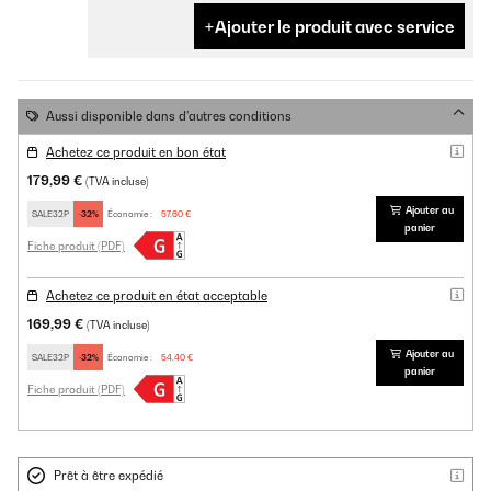
Ajouter le produit avec service
Aussi disponible dans d'autres conditions
Achetez ce produit en bon état
179,99 €
(TVA incluse)
Ajouter au
SALE32P
-32%
Économie :
57,60 €
panier
Fiche produit (PDF)
Achetez ce produit en état acceptable
169,99 €
(TVA incluse)
Ajouter au
SALE32P
-32%
Économie :
54,40 €
panier
Fiche produit (PDF)
Prêt à être expédié