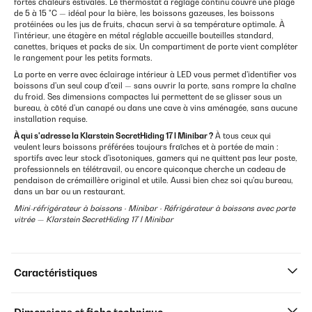
fortes chaleurs estivales. Le thermostat à réglage continu couvre une plage
de 5 à 15 °C — idéal pour la bière, les boissons gazeuses, les boissons
protéinées ou les jus de fruits, chacun servi à sa température optimale. À
l'intérieur, une étagère en métal réglable accueille bouteilles standard,
canettes, briques et packs de six. Un compartiment de porte vient compléter
le rangement pour les petits formats.
La porte en verre avec éclairage intérieur à LED vous permet d'identifier vos
boissons d'un seul coup d'œil — sans ouvrir la porte, sans rompre la chaîne
du froid. Ses dimensions compactes lui permettent de se glisser sous un
bureau, à côté d'un canapé ou dans une cave à vins aménagée, sans aucune
installation requise.
À qui s'adresse la Klarstein SecretHiding 17 l Minibar ?
À tous ceux qui
veulent leurs boissons préférées toujours fraîches et à portée de main :
sportifs avec leur stock d'isotoniques, gamers qui ne quittent pas leur poste,
professionnels en télétravail, ou encore quiconque cherche un cadeau de
pendaison de crémaillère original et utile. Aussi bien chez soi qu'au bureau,
dans un bar ou un restaurant.
Mini-réfrigérateur à boissons · Minibar · Réfrigérateur à boissons avec porte
vitrée — Klarstein SecretHiding 17 l Minibar
Caractéristiques