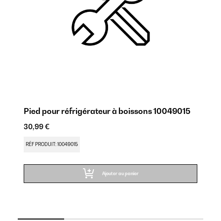
Pied pour réfrigérateur à boissons 10049015
Ch
1
30,99 €
30
RÉF PRODUIT: 10049015
RÉ
Ajouter au panier