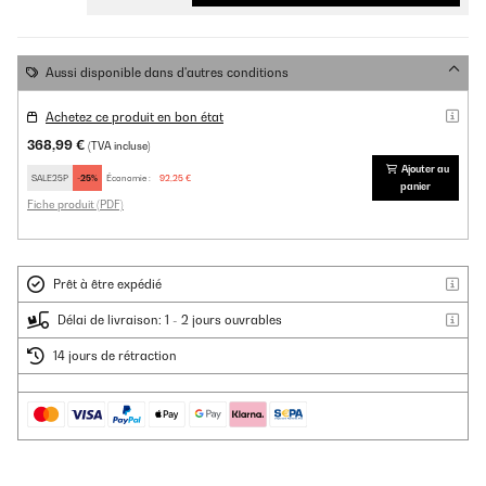
Aussi disponible dans d'autres conditions
Achetez ce produit en bon état
368,99 €
(TVA incluse)
Ajouter au
SALE25P
-25%
Économie :
92,25 €
panier
Fiche produit (PDF)
Prêt à être expédié
Délai de livraison: 1 - 2 jours ouvrables
14 jours de rétraction