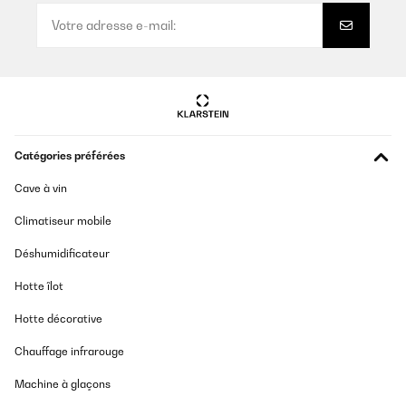
die Booster Funktion. Schnell und effizient.
Amazon-Benutzer
Traduire
AVIS VÉRIFIÉ
20/06/2025
Catégories préférées
mooi goed uiziende kookplaat goed en snel geleverd
Cave à vin
Amazon-gebruiker
Climatiseur mobile
Traduire
Déshumidificateur
AVIS VÉRIFIÉ
Hotte îlot
29/05/2025
Hotte décorative
Die beste Entscheidung doch auf Induktion umzustellen. Man
muss sich daran gewöhnen , dass die Platte nach dem
Chauffage infrarouge
Ausschalten nachrauscht. Hat mich zuerst immer irritiert. Aber
das Konzept ist gut und ich würde sie wieder kaufen
Machine à glaçons
Amazon-Benutzer