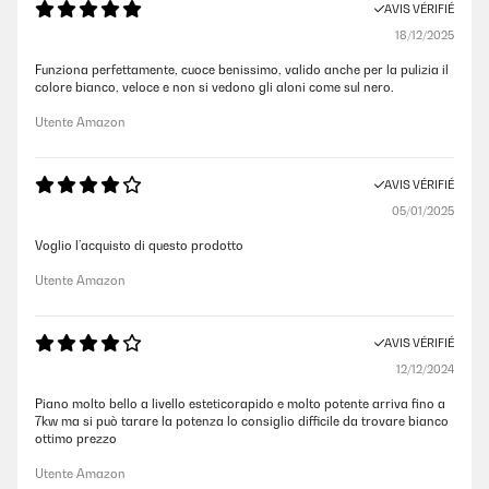
AVIS VÉRIFIÉ
18/12/2025
Funziona perfettamente, cuoce benissimo, valido anche per la pulizia il
colore bianco, veloce e non si vedono gli aloni come sul nero.
Utente Amazon
AVIS VÉRIFIÉ
05/01/2025
Voglio l’acquisto di questo prodotto
Utente Amazon
AVIS VÉRIFIÉ
12/12/2024
Piano molto bello a livello esteticorapido e molto potente arriva fino a
7kw ma si può tarare la potenza lo consiglio difficile da trovare bianco
ottimo prezzo
Utente Amazon