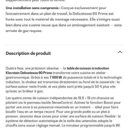
Une installation sans compromis :
Conçue exclusivement pour
l'encastrement dans un plan de travail, la Delicatessa 60 Prime est
livrée avec tout le matériel de montage nécessaire. Elle s'intègre aussi
bien dans une cuisine neuve que dans un aménagement existant — sans
arrivée de gaz requise.
Description de produit
Quatre feux, une précision absolue — la
table de cuisson à induction
Klarstein Delicatessa 60 Prime
transforme votre cuisine en atelier
gastronomique. Grâce à ses
7 000 W
de puissance totale et à la technologie
induction, la chaleur est transmise directement au fond de la casserole : la
surface autour reste froide, et vos plats sont prêts jusqu'à 50 % plus vite
qu'avec un brûleur à gaz.
Les quatre zones de cuisson indépendantes de 19,5 × 19 cm chacune se
pilotent via le panneau tactile SenseControl. Activez la fonction Boost pour
porter une zone à sa puissance maximale en un instant — idéal pour faire
bouillir l'eau en un temps record. Pour une grande poêle ou un plat à
poisson, associez deux zones pour créer une surface de cuisson flexible : le
système de détection automatique de la taille des ustensiles adapte la
chauffe sans aucun réglage manuel. Le minuteur programmable jusqu'à 99