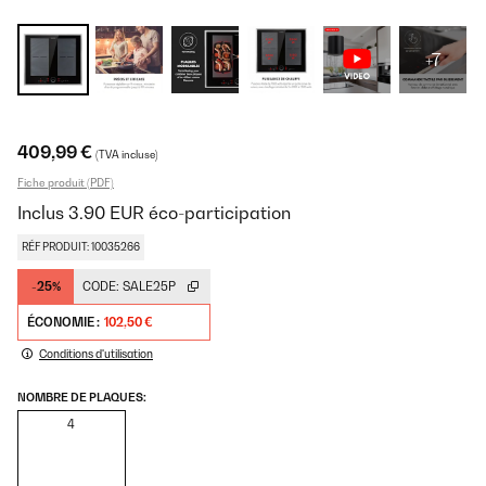
+7
409,99 €
(TVA incluse)
Fiche produit (PDF)
Inclus
3.90
EUR
éco-participation
RÉF PRODUIT: 10035266
-25%
CODE:
SALE25P
ÉCONOMIE :
102,50 €
Conditions d'utilisation
NOMBRE DE PLAQUES:
4