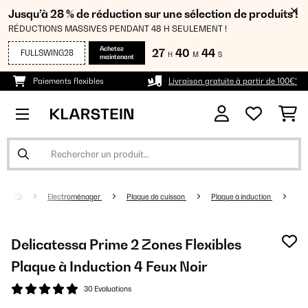
Jusqu’à 28 % de réduction sur une sélection de produits !
RÉDUCTIONS MASSIVES PENDANT 48 H SEULEMENT !
Achetez
27
40
44
FULLSWING28
H
M
S
maintenant
Paiements flexibles
Livraison gratuite à partir de 100€*
Electroménager
Plaque de cuisson
Plaque à induction
Delicatessa Prime 2 Zones Flexibles
Plaque à Induction 4 Feux Noir
30 Evaluations