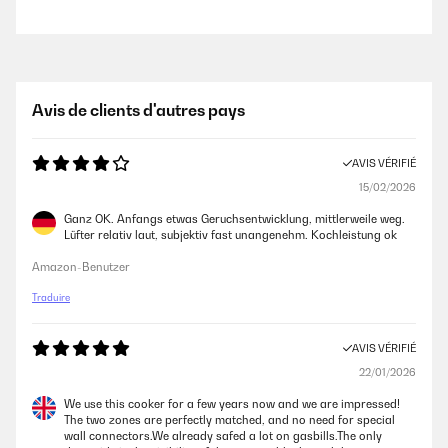
Avis de clients d'autres pays
AVIS VÉRIFIÉ
15/02/2026
Ganz OK. Anfangs etwas Geruchsentwicklung, mittlerweile weg.
Lüfter relativ laut, subjektiv fast unangenehm. Kochleistung ok
Amazon-Benutzer
Traduire
AVIS VÉRIFIÉ
22/01/2026
We use this cooker for a few years now and we are impressed!
The two zones are perfectly matched, and no need for special
wall connectors.We already safed a lot on gasbills.The only