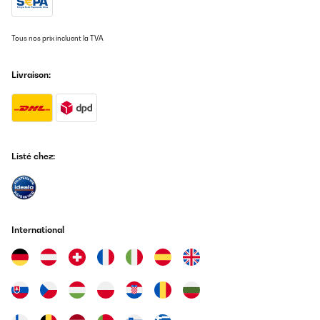
Traduire
Tous nos prix incluent la TVA
AVIS VÉRIFIÉ
23/05/2025
Livraison:
Brilliant item - with TIMER function that you would expect. I’ll
emphasize on the Timer feature as I struggled to get hag on first.
You need to press the power -> heat-level -> timer button and set
the number of MINUTES. The timer is on if you see a blinking dor
next to the heat-level, else it means you took too long to press
the timer and it is simply alarm.
Listé chez:
Amazon user
Traduire
AVIS VÉRIFIÉ
International
06/05/2025
Fantastic induction hob. High quality at a reasonable price.
Amazon user
Traduire