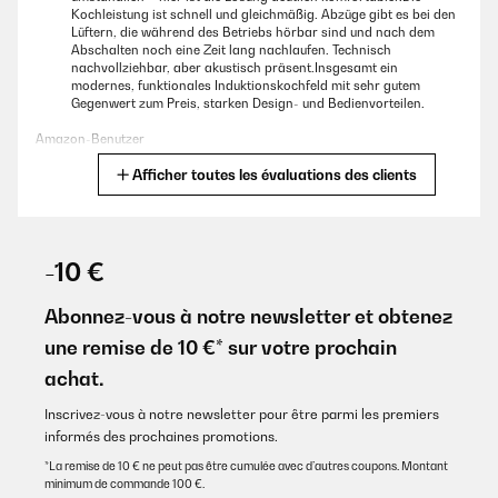
Kochleistung ist schnell und gleichmäßig. Abzüge gibt es bei den
Lüftern, die während des Betriebs hörbar sind und nach dem
Abschalten noch eine Zeit lang nachlaufen. Technisch
nachvollziehbar, aber akustisch präsent.Insgesamt ein
modernes, funktionales Induktionskochfeld mit sehr gutem
Gegenwert zum Preis, starken Design- und Bedienvorteilen.
Amazon-Benutzer
Afficher toutes les évaluations des clients
Traduire
AVIS VÉRIFIÉ
03/01/2026
-10 €
Artikel macht für den Preis hochwertigen Eindruck.
Geräuschpegel im Mittelfeld.Leistung hervorragend.
Abonnez-vous à notre newsletter et obtenez
une remise de 10 €* sur votre prochain
Amazon-Benutzer
achat.
Traduire
Inscrivez-vous à notre newsletter pour être parmi les premiers
informés des prochaines promotions.
AVIS VÉRIFIÉ
24/10/2025
*La remise de 10 € ne peut pas être cumulée avec d’autres coupons. Montant
minimum de commande 100 €.
Lieferung war sehr schnell.Gerät arbeitet wie es soll. Hilfreich ist