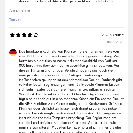
downside is the visibility of the grey on black touch buttons.
Amazon user
Traduire
AVIS VÉRIFIÉ
18/01/2026
Das Induktionskochfeld von Klarstein bietet für einen Preis von
rund 360 Euro insgesamt eine sehr überzeugende Leistung. Zuvor
hatte ich ein deutlich teureres Induktionskochfeld von Neff (ca.
800 Euro), das über zehn Jahre zuverlässig im Einsatz war. Vor
diesem Hintergrund fällt der Vergleich positiv aus, auch wenn
man preislich in einer anderen Kategorie unterwegs
ist.Besonders gelungen ist das rahmenlose Design. Dadurch gibt
es keine festen Begrenzungen, und Töpfe sowie Pfannen lassen
sich sehr flexibel positionieren, was im Kochalltag ein echter
Vorteil ist. Die Glasoberfläche wirkt hochwertig verarbeitet und
fügt sich optisch gut in eine moderne Küche ein.Ein echtes Plus ist
die BBQ-Funktion zum Zusammenlegen der Kochzonen. Größere
Pfannen oder Grillplatten lassen sich damit problemlos nutzen,
was die Einsatzmöglichkeiten deutlich erweitert.Sehr angenehm
ist auch die zentrale Temperaturregelung. Der Regler reagiert
sensibel und präzise. Klassische Plus- und Minus-Tasten, wie
man sie von älteren Modellen kennt, empfand ich immer als eher
umständlich – hier ist die Lösung deutlich komfortabler.Die