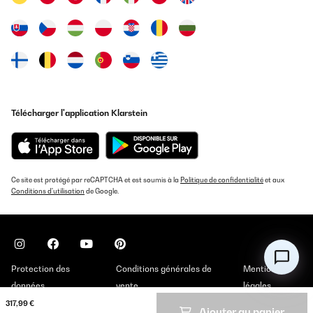
Télécharger l'application Klarstein
Ce site est protégé par reCAPTCHA et est soumis à la
Politique de confidentialité
et aux
Conditions d'utilisation
de Google.
Protection des
Conditions générales de
Mentions
données
vente
légales
317,99 €
Ajouter au panier