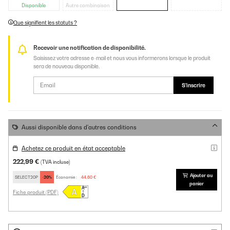
Disponible
Autre combinaison
Que signifient les statuts ?
Recevoir une notification de disponibilité.
Saisissez votre adresse e-mail et nous vous informerons lorsque le produit
sera de nouveau disponible.
S'inscrire
Aussi disponible dans d'autres conditions
Achetez ce produit en état acceptable
222,99 €
(TVA incluse)
Ajouter au
SELECT20P
-20%
Économie :
44,60 €
panier
Fiche produit (PDF)