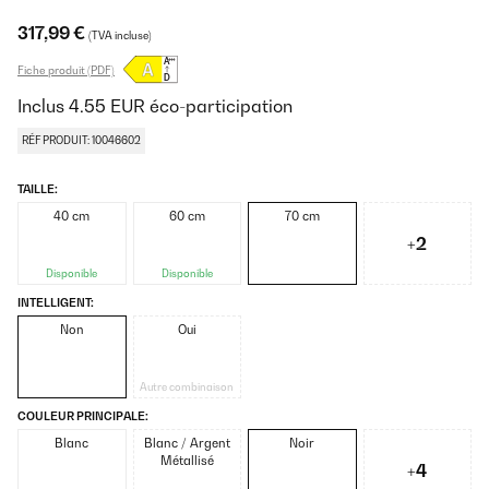
317,99 €
(TVA incluse)
Fiche produit (PDF)
Inclus
4.55
EUR
éco-participation
RÉF PRODUIT: 10046602
TAILLE:
40 cm
60 cm
70 cm
+2
Disponible
Disponible
INTELLIGENT:
Non
Oui
Autre combinaison
COULEUR PRINCIPALE:
Blanc
Blanc / Argent
Noir
Métallisé
+4