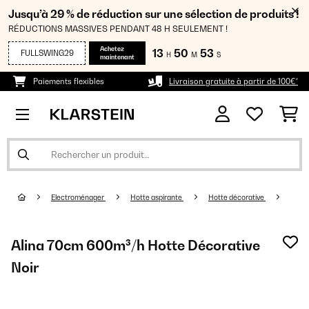
Jusqu’à 29 % de réduction sur une sélection de produits !
RÉDUCTIONS MASSIVES PENDANT 48 H SEULEMENT !
Achetez
13
50
52
FULLSWING29
H
M
S
maintenant
Paiements flexibles
Livraison gratuite à partir de 100€*
Electroménager
Hotte aspirante
Hotte décorative
Alina 70cm 600m³/h Hotte Décorative
Noir