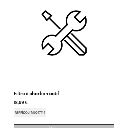
Filtre à charbon actif
Ho
18,99 €
24
RÉF PRODUIT: 10047744
RÉ