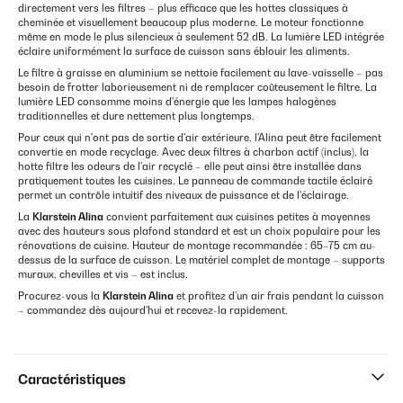
directement vers les filtres – plus efficace que les hottes classiques à
cheminée et visuellement beaucoup plus moderne. Le moteur fonctionne
même en mode le plus silencieux à seulement 52 dB. La lumière LED intégrée
éclaire uniformément la surface de cuisson sans éblouir les aliments.
Le filtre à graisse en aluminium se nettoie facilement au lave-vaisselle – pas
besoin de frotter laborieusement ni de remplacer coûteusement le filtre. La
lumière LED consomme moins d'énergie que les lampes halogènes
traditionnelles et dure nettement plus longtemps.
Pour ceux qui n'ont pas de sortie d'air extérieure, l'Alina peut être facilement
convertie en mode recyclage. Avec deux filtres à charbon actif (inclus), la
hotte filtre les odeurs de l'air recyclé – elle peut ainsi être installée dans
pratiquement toutes les cuisines. Le panneau de commande tactile éclairé
permet un contrôle intuitif des niveaux de puissance et de l'éclairage.
La
Klarstein Alina
convient parfaitement aux cuisines petites à moyennes
avec des hauteurs sous plafond standard et est un choix populaire pour les
rénovations de cuisine. Hauteur de montage recommandée : 65–75 cm au-
dessus de la surface de cuisson. Le matériel complet de montage – supports
muraux, chevilles et vis – est inclus.
Procurez-vous la
Klarstein Alina
et profitez d’un air frais pendant la cuisson
– commandez dès aujourd'hui et recevez-la rapidement.
Caractéristiques