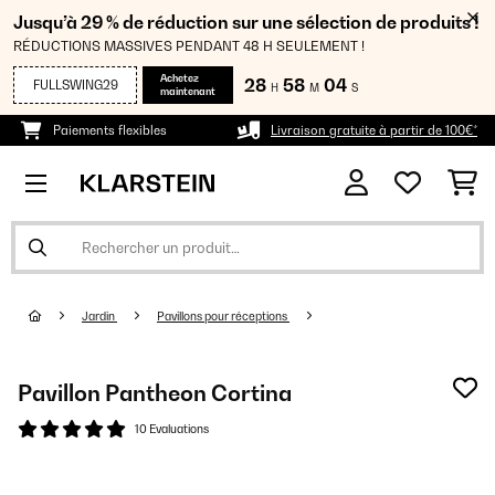
Jusqu’à 29 % de réduction sur une sélection de produits !
RÉDUCTIONS MASSIVES PENDANT 48 H SEULEMENT !
Achetez
28
58
03
FULLSWING29
H
M
S
maintenant
Paiements flexibles
Livraison gratuite à partir de 100€*
Jardin
Pavillons pour réceptions
Pavillon Pantheon Cortina
10 Evaluations