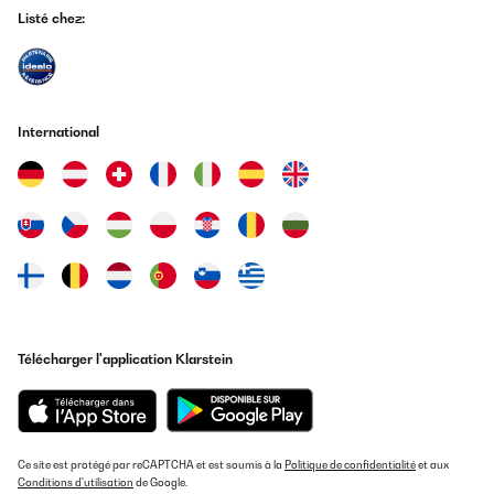
AVIS VÉRIFIÉ
Listé chez:
06/07/2023
Die Anleitung ist halt nicht vom großen schwedischen
Möbelhaus, das merkt man sofort. Definitiv sollte man sich vor
dem Aufbau damit ausreichend auseinandersetzen und alle
Materialien übersichtlich vorbereiten.Ein extrem wichtiger Punkt
International
wird in keinster Weise dargestellt:Die Seitenrollos müssen durch
die von unten anzuschraubenden Zierleisten (Bauteile F), welche
mit den Schrauben mit Abstandshaltern montiert werden,
zwischen diesen und dem Hauptrahmen durchlaufen, nicht
darunter! (siehe Bild)Ansonsten ist der Aufbau mit zwei
handwerklich begabten Personen in ca 2 Stunden locker zu
schaffen.Das Material ist ausreichend stabil, die Verbindungen
haltbar. Die Lackierung macht einen wertigen Eindruck und ich
hatte zumindest weder Farbnasen noch Kratzer an den
Teilen.Eine Kleinigkeit sei noch erwähnt: Die Rolloketten werden
ohne untere Umlenkung/Fixierung geliefert. Das führt bei Wind zu
einem stetigen schlagen der Ketten an die Alupfosten (nervig).Im
Télécharger l'application Klarstein
Internet bekommt man jedoch Klemmkettenhalter für diese
Kugelendlosketten (auch in schwarz) und kann recht einfach
nachbessern.Alles in allem zu diesem Preis definitiv gut!
Amazon-Benutzer
Traduire
Ce site est protégé par reCAPTCHA et est soumis à la
Politique de confidentialité
et aux
Conditions d'utilisation
de Google.