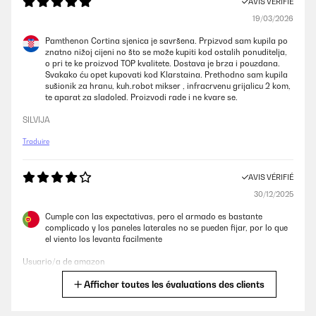
AVIS VÉRIFIÉ
19/03/2026
Pamthenon Cortina sjenica je savršena. Prpizvod sam kupila po
znatno nižoj cijeni no što se može kupiti kod ostalih ponuditelja,
o pri te ke proizvod TOP kvalitete. Dostava je brza i pouzdana.
Svakako ću opet kupovati kod Klarstaina. Prethodno sam kupila
sušionik za hranu, kuh.robot mikser , infracrvenu grijalicu 2 kom,
te aparat za sladoled. Proizvodi rade i ne kvare se.
SILVIJA
Traduire
AVIS VÉRIFIÉ
30/12/2025
Cumple con las expectativas, pero el armado es bastante
complicado y los paneles laterales no se pueden fijar, por lo que
el viento los levanta facilmente
Usuario/a de amazon
Afficher toutes les évaluations des clients
Traduire