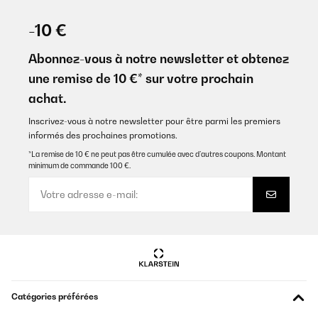
AVIS VÉRIFIÉ
15/11/2025
-10 €
Ich liebe das Ding.
Abonnez-vous à notre newsletter et obtenez
Amazon-Benutzer
une remise de 10 €* sur votre prochain
achat.
Traduire
Inscrivez-vous à notre newsletter pour être parmi les premiers
AVIS VÉRIFIÉ
informés des prochaines promotions.
27/08/2025
*La remise de 10 € ne peut pas être cumulée avec d’autres coupons. Montant
minimum de commande 100 €.
Leider konnte man das Faltdach nicht auf Bildern sehen. Es ist
okay, aber nicht so wie ich es mir Vorgestellt habe. Die Rollos
sind klasse und lassen sich gut hoch und runter machen. Qualität
ist sehr gut von allen Materialien. Leider waren die Magnete
gleich nach Anbau defekt.
Amazon-Benutzer
Traduire
Catégories préférées
AVIS VÉRIFIÉ
04/02/2025