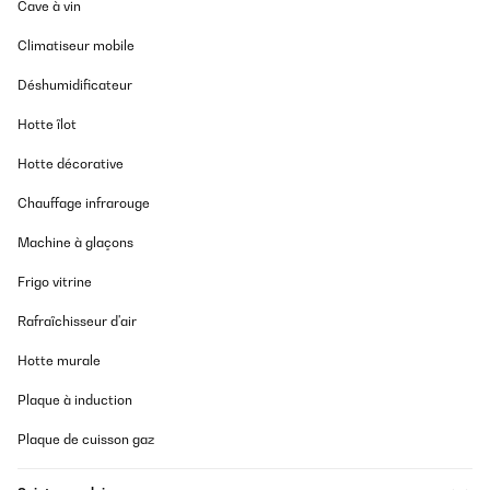
Cave à vin
Ein absoluter Traum für unseren Garten!Nach langem Suchen
Climatiseur mobile
haben wir uns für den Blumfeldt Pantheon Cortina entschieden
und sind mehr als begeistert. Die Qualität ist erstklassig - man
merkt sofort, dass hier hochwertige Materialien verwendet
Déshumidificateur
wurden.Die Montage war zu zweit gut machbar, alle Teile waren
vollständig und perfekt verarbeitet. Das pulverbeschichtete
Hotte îlot
Aluminiumgestell macht einen sehr stabilen Eindruck und wird
garantiert lange halten. Besonders clever ist das raffbare
Hotte décorative
Stoffdach mit dem Seilzugsystem - funktioniert butterweich und
lässt sich millimetergenau einstellen.Highlights: • Erstklassige
Chauffage infrarouge
Verarbeitung aller Komponenten • Sehr stabiler Stand auch bei
Wind • Wasserdichtes Dach hält, was es verspricht • Seitenteile
lassen sich kinderleicht auf- und abrollen • Zeitloses, elegantes
Machine à glaçons
DesignDer Preis von etwa 1.000€ ist für diese Qualität absolut
gerechtfertigt. Wir nutzen den Pavillon jetzt seit drei Monaten
Frigo vitrine
intensiv und er sieht aus wie am ersten Tag. Die
wasserabweisenden Eigenschaften sind top, selbst bei starkem
Rafraîchisseur d'air
Regen bleibt alles darunter trocken.Fazit: Eine Investition, die sich
gelohnt hat. Der Pantheon Cortina ist sein Geld wert und wird
Hotte murale
uns noch viele Jahre Freude bereiten!
Amazon-Benutzer
Plaque à induction
Traduire
Plaque de cuisson gaz
AVIS VÉRIFIÉ