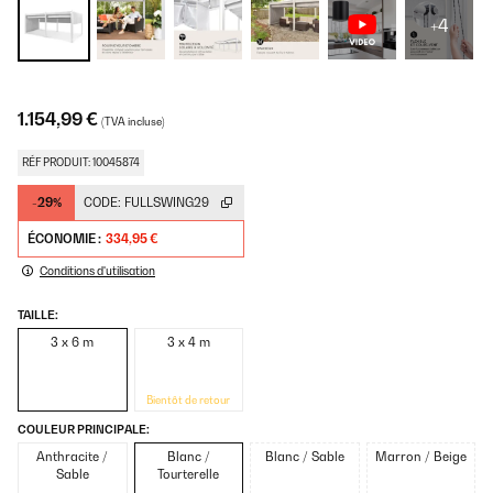
+4
1.154,99 €
(TVA incluse)
RÉF PRODUIT: 10045874
-29%
CODE:
FULLSWING29
ÉCONOMIE :
334,95 €
Conditions d'utilisation
TAILLE:
3 x 6 m
3 x 4 m
Bientôt de retour
COULEUR PRINCIPALE:
Anthracite /
Blanc /
Blanc / Sable
Marron / Beige
Sable
Tourterelle