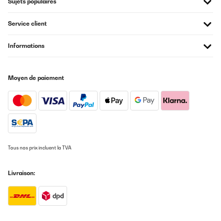
Sujets populaires
04/11/2024
Service client
ottimo prodotto di buona fattura e pratico ,il tutto si può
richiudere per evitare vento e pioggia e protegge dal sole a 360
gradi lo consiglio
Informations
Utilisateur d'Amazon
Traduire
Moyen de paiement
AVIS VÉRIFIÉ
23/06/2024
Product came before schedule date, very quick delivery, helpful
delivery man.Came in 1 big heavy packed, could be split in two for
lighter weight.Instructions is by pictures but not very precise. But
when you go true this instructions the final result is very
Tous nos prix incluent la TVA
goodProblem is roof when you open he gets back. We make
hooks to hold close roof.Its very good in that version of pergola
that have side blinds.Over all I will recommendedThanks
Livraison:
Amazon user
Traduire