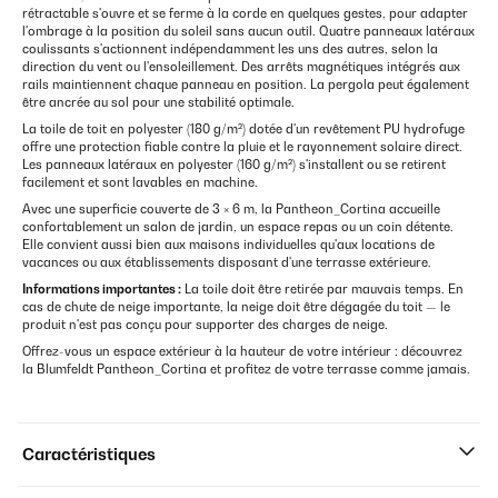
rétractable s'ouvre et se ferme à la corde en quelques gestes, pour adapter
l'ombrage à la position du soleil sans aucun outil. Quatre panneaux latéraux
coulissants s'actionnent indépendamment les uns des autres, selon la
direction du vent ou l'ensoleillement. Des arrêts magnétiques intégrés aux
rails maintiennent chaque panneau en position. La pergola peut également
être ancrée au sol pour une stabilité optimale.
La toile de toit en polyester (180 g/m²) dotée d'un revêtement PU hydrofuge
offre une protection fiable contre la pluie et le rayonnement solaire direct.
Les panneaux latéraux en polyester (160 g/m²) s'installent ou se retirent
facilement et sont lavables en machine.
Avec une superficie couverte de 3 × 6 m, la Pantheon_Cortina accueille
confortablement un salon de jardin, un espace repas ou un coin détente.
Elle convient aussi bien aux maisons individuelles qu'aux locations de
vacances ou aux établissements disposant d'une terrasse extérieure.
Informations importantes :
La toile doit être retirée par mauvais temps. En
cas de chute de neige importante, la neige doit être dégagée du toit — le
produit n'est pas conçu pour supporter des charges de neige.
Offrez-vous un espace extérieur à la hauteur de votre intérieur : découvrez
la Blumfeldt Pantheon_Cortina et profitez de votre terrasse comme jamais.
Caractéristiques