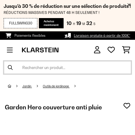
Jusqu’à 30 % de réduction sur une sélection de produits !
RÉDUCTIONS MASSIVES PENDANT 48 H SEULEMENT !
Achetez
10
19
32
FULLSWING30
H
M
S
maintenant
Paiements flexibles
Livraison gratuite à partir de 100€*
Jardin
Outils de jardinage
Garden Hero couverture anti pluie