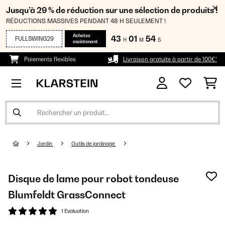
Jusqu’à 29 % de réduction sur une sélection de produits !
RÉDUCTIONS MASSIVES PENDANT 48 H SEULEMENT !
Achetez
43
01
54
FULLSWING29
H
M
S
maintenant
Paiements flexibles
Livraison gratuite à partir de 100€*
Jardin
Outils de jardinage
Disque de lame pour robot tondeuse
Blumfeldt GrassConnect
1 Evaluation