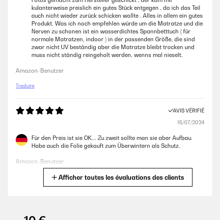
Fotos gemacht zum Hersteller geschickt , der kam mir
kulanterweise preislich ein gutes Stück entgegen , da ich das Teil
auch nicht wieder zurück schicken wollte . Alles in allem ein gutes
Produkt. Was ich noch empfehlen würde um die Matratze und die
Nerven zu schonen ist ein wasserdichtes Spannbetttuch ( für
normale Matratzen, indoor ) in der passenden Größe, die sind
zwar nicht UV beständig aber die Matratze bleibt trocken und
muss nicht ständig reingeholt werden, wenns mal nieselt.
Amazon-Benutzer
Traduire
AVIS VÉRIFIÉ
15/07/2024
Für den Preis ist sie OK... Zu zweit sollte man sie aber Aufbau.
Habe auch die Folie gekauft zum Überwintern als Schutz.
Amazon-Benutzer
Afficher toutes les évaluations des clients
Traduire
AVIS VÉRIFIÉ
25/05/2024