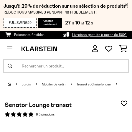
Jusqu’à 29 % de réduction sur une sélection de produits !
RÉDUCTIONS MASSIVES PENDANT 48 H SEULEMENT !
Achetez
27
10
12
FULLSWING29
H
M
S
maintenant
Paiements flexibles
Livraison gratuite à partir de 100€*
Jardin
Mobilier de jardin
Transat et Chaise longue
Senator Lounge transat
8 Evaluations