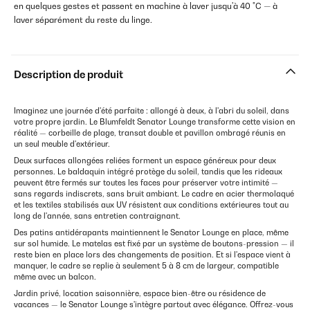
en quelques gestes et passent en machine à laver jusqu'à 40 °C — à
laver séparément du reste du linge.
Description de produit
Imaginez une journée d'été parfaite : allongé à deux, à l'abri du soleil, dans
votre propre jardin. Le Blumfeldt Senator Lounge transforme cette vision en
réalité — corbeille de plage, transat double et pavillon ombragé réunis en
un seul meuble d'extérieur.
Deux surfaces allongées reliées forment un espace généreux pour deux
personnes. Le baldaquin intégré protège du soleil, tandis que les rideaux
peuvent être fermés sur toutes les faces pour préserver votre intimité —
sans regards indiscrets, sans bruit ambiant. Le cadre en acier thermolaqué
et les textiles stabilisés aux UV résistent aux conditions extérieures tout au
long de l'année, sans entretien contraignant.
Des patins antidérapants maintiennent le Senator Lounge en place, même
sur sol humide. Le matelas est fixé par un système de boutons-pression — il
reste bien en place lors des changements de position. Et si l'espace vient à
manquer, le cadre se replie à seulement 5 à 8 cm de largeur, compatible
même avec un balcon.
Jardin privé, location saisonnière, espace bien-être ou résidence de
vacances — le Senator Lounge s'intègre partout avec élégance. Offrez-vous