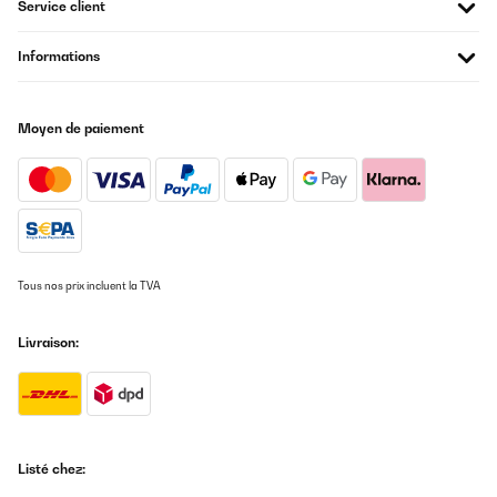
Service client
AVIS VÉRIFIÉ
Informations
11/06/2022
Einfach schön und sehr einfache Montage…. Alle Teile vorhanden
und sehr passgenau! Daumen hoch!
Moyen de paiement
Amazon-Benutzer
Traduire
Tous nos prix incluent la TVA
Livraison:
Listé chez: