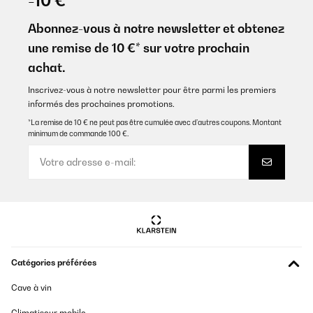
-10 €
Sehr bequem, einfach aufzubauen.Stabiles Gestell und gute
Verarbeitung.Aufbauzeit ca. 35 Minuten. Beim Dach besser zu
Abonnez-vous à notre newsletter et obtenez
zweit, da man beim Spannen sonst Schwierigkeiten bekommt.
une remise de 10 €* sur votre prochain
Wir haben uns noch 4 wasserdichte Kissen gekauft, da das
Kopfteil halt nicht verstellbar ist, was aber der Statik
achat.
zugutekommt.
Inscrivez-vous à notre newsletter pour être parmi les premiers
Amazon-Benutzer
informés des prochaines promotions.
Traduire
*La remise de 10 € ne peut pas être cumulée avec d’autres coupons. Montant
minimum de commande 100 €.
AVIS VÉRIFIÉ
20/06/2023
Sieht toll aus super bequem alles erfüllt
Amazon-Benutzer
Traduire
Catégories préférées
AVIS VÉRIFIÉ
Cave à vin
01/08/2022
Climatiseur mobile