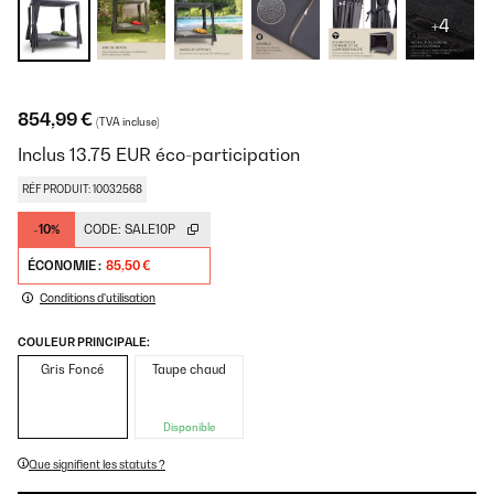
+4
854,99 €
(TVA incluse)
Inclus
13.75
EUR
éco-participation
RÉF PRODUIT: 10032568
-10%
CODE:
SALE10P
ÉCONOMIE :
85,50 €
Conditions d'utilisation
COULEUR PRINCIPALE:
Gris Foncé
Taupe chaud
Disponible
Que signifient les statuts ?