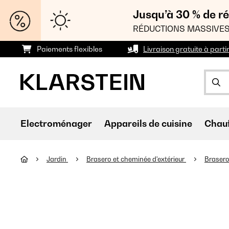
Jusqu’à 30 % de ré
RÉDUCTIONS MASSIVES
Paiements flexibles
Livraison gratuite à parti
Electroménager
Appareils de cuisine
Chau
Jardin
Brasero et cheminée d'extérieur
Brasero