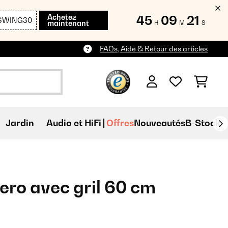
Achetez
45
09
19
SWING30
maintenant
H
M
S
FAQs, Aide & Retour des articles
Jardin
Audio et HiFi
Offres
Nouveautés
B-Stock
ero avec gril 60 cm