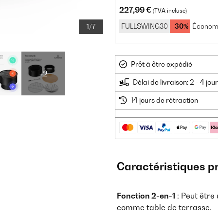
227,99 €
(TVA incluse)
FULLSWING30
-30%
Économi
1/7
Prêt à être expédié
+2
Délai de livraison: 2 - 4 jo
14 jours de rétraction
Caractéristiques p
Fonction 2-en-1
: Peut être 
comme table de terrasse.