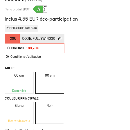
(TVA incluse)
Fiche produit (PDF)
Inclus
4.55
EUR
éco-participation
RÉF PRODUIT: 10047370
-30%
CODE:
FULLSWING30
ÉCONOMIE :
89,70 €
Conditions d'utilisation
TAILLE:
60 cm
90 cm
Disponible
COULEUR PRINCIPALE:
Blanc
Noir
Bientôt de retour