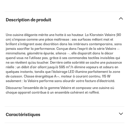
Description de produit
Une cuisine élégante mérite une hotte à sa hauteur. La Klarstein Velaire (90
cm) s'impose comme une pièce maîtresse : ses surfaces mêlant mat et
brillant s'intègrent avec discrétion dans les intérieurs contemporains, sans
jamais sacrifier la performance. Conçue dans l'esprit de la série Velaire —
minimalisme, géométrie épurée, silence —, elle disparaît dans le décor
quand vous ne l'utilisez pas, grâce à ses commandes tactiles invisibles qui
ne se révèlent qu'au toucher. Derrière cette sobriété se cache une puissance
réelle : un débit d'air allant jusqu'à 595 m³/h élimine vapeurs et odeurs en
quelques instants, tandis que l'éclairage LED illumine parfaitement la zone
de cuisson. Classe énergétique A++, moteur à courant continu, 115 W
seulement : la Velaire performe sans alourdir votre facture d'électricité.
Découvrez l'ensemble de la gamme Velaire et composez une cuisine où
chaque appareil contribue à un ensemble cohérent et raffiné.
Caractéristiques