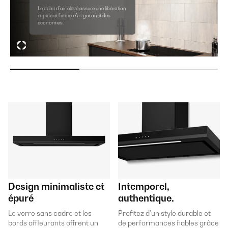
Le débit d'air élevé assure une libération
rapide et l'indice A++ garantit des
économies.
Design minimaliste et
Intemporel,
épuré
authentique.
Le verre sans cadre et les
Profitez d'un style durable et
bords affleurants offrent un
de performances fiables grâce