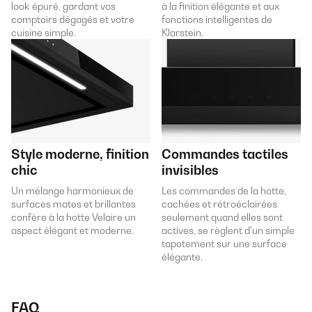
look épuré, gardant vos
à la finition élégante et aux
comptoirs dégagés et votre
fonctions intelligentes de
cuisine simple.
Klarstein.
Style moderne, finition
Commandes tactiles
chic
invisibles
Un mélange harmonieux de
Les commandes de la hotte,
surfaces mates et brillantes
cachées et rétroéclairées
confère à la hotte Velaire un
seulement quand elles sont
aspect élégant et moderne.
actives, se règlent d'un simple
tapotement sur une surface
élégante.
FAQ