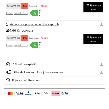
Ajouter au
FULLSWING30
-30%
Économie :
81,00 €
panier
Fiche produit (PDF)
Achetez ce produit en état acceptable
254,99 €
(TVA incluse)
Ajouter au
FULLSWING30
-30%
Économie :
76,50 €
panier
Fiche produit (PDF)
Prêt à être expédié
Délai de livraison: 1 - 2 jours ouvrables
14 jours de rétraction