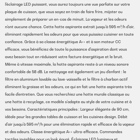
l'éclairage LED puissant, vous aurez toujours une vue parfaite sur votre
plaque de cuisson, que vous soyez en train de faire frire, mijoter ou
simplement de préparer un en-cas de minuit. La vapeur et les odeurs
n'ont aucune chance. Cette hotte aspirante extrait jusqu'à 595 m³/h d'air,
éliminant rapidement les odeurs pour que vous puissiez cuisiner en toute
confiance. Grâce à sa classe énergétique A++ et à son moteur CC
efficace, vous bénéficiez de toute la puissance d'aspiration dont vous
avez besoin tout en réduisant votre facture énergétique et le bruit.
Même à vitesse maximale, la hotte aspirante reste à un niveau sonore
confortable de 58 dB. Le nettoyage est également un jeu d'enfant : le
filtre en aluminium lavable au lave-vaisselle et le filtre à charbon actif
éliminent la graisse et les odeurs, ce qui en fait une hotte aspirante très
facile d'entretien. Que vous recherchiez une hotte murale classique ou
une hotte à recyclage, ce modèle s'adapte au style de votre cuisine et à
vos besoins. Caractéristiques principales : Largeur élégante de 90 cm,
idéale pour les grandes tables de cuisson et les cuisines design. Débit
d'air jusqu'à 595 m³/h pour une élimination rapide et efficace de la vapeur
et des odeurs. Classe énergétique A++ ultra-efficace. Commandes
tactiles invisibles pour un look épuré. Éclairage LED lumineux et