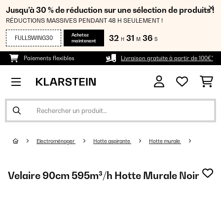
Jusqu’à 30 % de réduction sur une sélection de produits !
RÉDUCTIONS MASSIVES PENDANT 48 H SEULEMENT !
Achetez
32
31
35
FULLSWING30
H
M
S
maintenant
Paiements flexibles
Livraison gratuite à partir de 100€*
Electroménager
Hotte aspirante
Hotte murale
Velaire 90cm 595m³/h Hotte Murale Noir