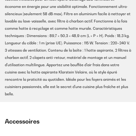
économe en énergie pour une visibilité optimale. Fonctionnement ultra-
silencieux (seulement 58 dB max). Filtre en aluminium facile à nettoyer et
lavable au lave-vaisselle, avec filtre à charbon actif. Fonctionne à la fois
comme hotte à recyclage et comme hotte murale. Caractéristiques
techniques : Dimensions : 89,7 × 50,3 × 48,9 cm (L × P × H). Poids : 18,3 kg.
Longueur du câble : 1 m (prise UE). Puissance : 115 W. Tension : 220~240 V.
3 vitesses de ventilation. Contenu de la boîte : 1 hotte aspirante, 2 filtres à
charbon actif, 2 clapets anti-retour, matériel de montage et un manuel
d'utilisation multilingue. Apportez une bouffée d'air frais dans votre
cuisine avec la hotte aspirante Klarstein Velaire, où le style épuré
rencontre la praticité au quotidien. Idéale pour les foyers animés et les
cuisiniers passionnés, elle est le secret d'une cuisine plus fraîche et plus
belle.
Accessoires