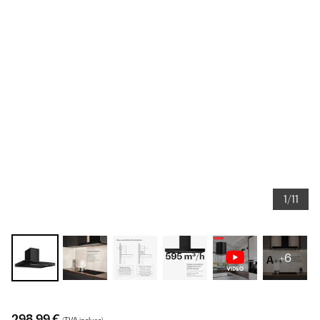
1/11
+6
298,99 €