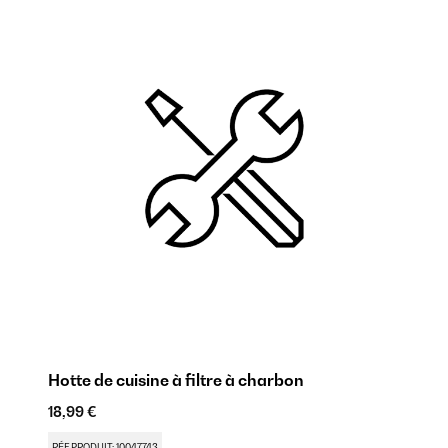
Hotte de cuisine à filtre à charbon
Ho
18,99 €
9,
RÉF PRODUIT: 10047743
RÉ