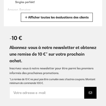
Singles perfekt!
Amazon-Benutzer
Afficher toutes les évaluations des clients
Traduire
AVIS VÉRIFIÉ
04/12/2025
-10 €
Tres bien. Descente rapide en temperatureEsthetique... de plus
conso C
Abonnez-vous à notre newsletter et obtenez
une remise de 10 €* sur votre prochain
Utilisateur d'Amazon
achat.
Traduire
Inscrivez-vous à notre newsletter pour être parmi les premiers
informés des prochaines promotions.
AVIS VÉRIFIÉ
03/12/2025
*La remise de 10 € ne peut pas être cumulée avec d’autres coupons. Montant
minimum de commande 100 €.
Super leise, funktioniert super. Für eine Person ausreichend.
Amazon-Benutzer
Traduire