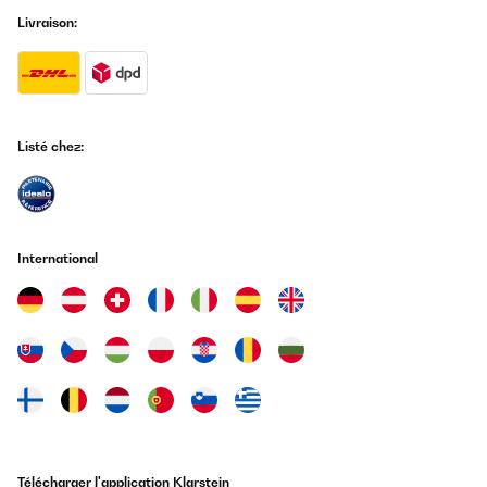
destinado va bien. El rango de temperatura mínimo y máximo es
ideal para muchos usos.Me hubiere gustado que incluyera un
Livraison:
termómetro digital que se pudiese ver desde fuera, por eso no le
doy las 5 estrellas.
Usuario/a de amazon
Traduire
Listé chez:
AVIS VÉRIFIÉ
23/08/2025
Preis-Leistung stimmt. Design auch. Qualität wird sich noch
zeigen. Schade, dass man den Griff nicht wechseln kann, wenn
International
man die Türöffnung zur anderen Seite ummontiert. Sonst einfach
COOL.
Amazon-Benutzer
Traduire
AVIS VÉRIFIÉ
22/08/2025
Süßes Ding, leise und perfekt, Griff ist allerdings nur optisch
Télécharger l'application Klarstein