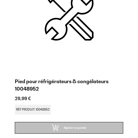
Pied pour réfrigérateurs & congélateurs
Cl
10048952
1
29,99 €
29
RÉF PRODUIT: 10048952
RÉ
Ajouter au panier