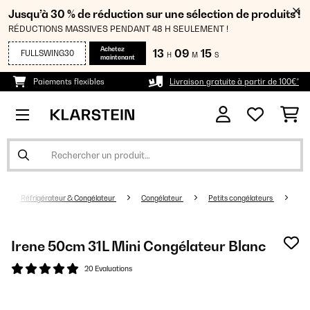
Jusqu’à 30 % de réduction sur une sélection de produits !
RÉDUCTIONS MASSIVES PENDANT 48 H SEULEMENT !
Achetez
13
09
15
FULLSWING30
H
M
S
maintenant
Paiements flexibles
Livraison gratuite à partir de 100€*
Réfrigérateur & Congélateur
Congélateur
Petits congélateurs
Irene 50cm 31L Mini Congélateur Blanc
20 Evaluations