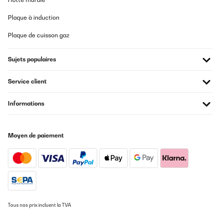
Super purchase!Very pleased with its dual functionality.This is
Plaque à induction
one of only a few C energy ratings.Retro look and colour first
class.I had a small problem which was speedily and professional
Plaque de cuisson gaz
resolved by the supplier.Can highly commend.!
Amazon user
Sujets populaires
Traduire
Service client
AVIS VÉRIFIÉ
Informations
15/11/2025
Energieeffizienzklasse C, genug Platz für 2 Personenhaushalt.
Auch als Kühlschrank nutzbar. Wir sind zufrieden
Moyen de paiement
Amazon-Benutzer
Traduire
AVIS VÉRIFIÉ
23/10/2025
Tous nos prix incluent la TVA
Llego impecable y de momento para la función que lo tengo