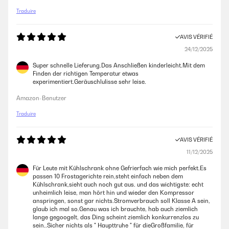
Traduire
AVIS VÉRIFIÉ
24/12/2025
Super schnelle Lieferung.Das Anschließen kinderleicht.Mit dem
Finden der richtigen Temperatur etwas
experimentiert.Geräuschlulisse sehr leise.
Amazon-Benutzer
Traduire
AVIS VÉRIFIÉ
11/12/2025
Für Leute mit Kühlschrank ohne Gefrierfach wie mich perfekt.Es
passen 10 Frostagerichte rein,steht einfach neben dem
Kühlschrank,sieht auch noch gut aus. und das wichtigste: echt
unheimlich leise, man hört hin und wieder den Kompressor
anspringen, sonst gar nichts.Stromverbrauch soll Klasse A sein,
glaub ich mal so.Genau was ich brauchte, hab auch ziemlich
lange gegoogelt, das Ding scheint ziemlich konkurrenzlos zu
sein..Sicher nichts als " Haupttruhe " für dieGroßfamilie, für