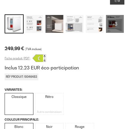
1/8
+3
249,99 €
(TVA incluse)
Fiche produit (PDF)
Inclus
12.23
EUR
éco-participation
RÉF PRODUIT: 10046483
VARIANTES:
Classique
Rétro
Autre combinaison
COULEUR PRINCIPALE:
Blanc
Noir
Rouge