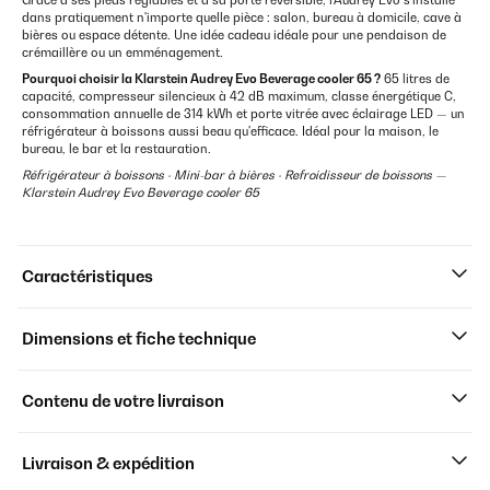
Grâce à ses pieds réglables et à sa porte réversible, l'Audrey Evo s'installe
dans pratiquement n'importe quelle pièce : salon, bureau à domicile, cave à
bières ou espace détente. Une idée cadeau idéale pour une pendaison de
crémaillère ou un emménagement.
Pourquoi choisir la Klarstein Audrey Evo Beverage cooler 65 ?
65 litres de
capacité, compresseur silencieux à 42 dB maximum, classe énergétique C,
consommation annuelle de 314 kWh et porte vitrée avec éclairage LED — un
réfrigérateur à boissons aussi beau qu'efficace. Idéal pour la maison, le
bureau, le bar et la restauration.
Réfrigérateur à boissons · Mini-bar à bières · Refroidisseur de boissons —
Klarstein Audrey Evo Beverage cooler 65
Caractéristiques
Dimensions et fiche technique
Contenu de votre livraison
Livraison & expédition