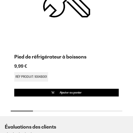
Pied de réfrigérateur à boissons
Ch
9,99 €
17
RÉF PRODUIT: 10048001
RÉ
Ajouter au panier
Évaluations des clients