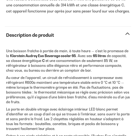
une consommation annuelle de 314 kWh et une classe énergétique C,
cet appareil fonctionne jour après jour sans peser lourd sur vos charges.
Description de produit
Une boisson fraîche à portée de main, à toute heure — c'est la promesse de
la
Klarstein Audrey Evo Beverage cooler 65
. Avec ses
65 litres
de capacité,
sa classe énergétique
C
et une consommation de seulement 85 W, ce
réfrigérateur à boissons allie élégance rétro et performance compacte,
chez vous, au bureau ou derrière un comptoir de bar.
Au cœur de l'appareil, un circuit de refroidissement à compresseur avec
réfrigérant R600a maintient une température stable entre 0 °C et 10 °C —
même lorsque le thermomètre grimpe en été. Pas de fluctuations, pas de
boissons tièdes : le thermostat mécanique se règle avec précision selon vos
préférences, qu'il s'agisse d'une bière bien fraîche, d'eau minérale ou d'un jus
de fruits.
La porte en double vitrage avec éclairage intérieur LED blanc permet
d'identifier en un coup d'œil ce qui se trouve à l'intérieur, sans ouvrir la porte
et sans perdre le froid. Les 2 clayettes réglables en hauteur s'adaptent à
tous les formats : bouteilles, canettes, briques et packs de boissons y
trouvent facilement leur place.