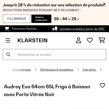
Jusqu’à 28 % de réduction sur une sélection de produits !
RÉDUCTIONS MASSIVES PENDANT 48 H SEULEMENT !
Achetez
39
44
28
FULLSWING28
H
M
S
maintenant
Paiements flexibles
Livraison gratuite à partir de 100€*
Electroménager
Réfrigérateur & Congélateur
Frigo vitrine
Audrey Evo 64cm 65L Frigo à Boisson
avec Porte Vitrée Noir