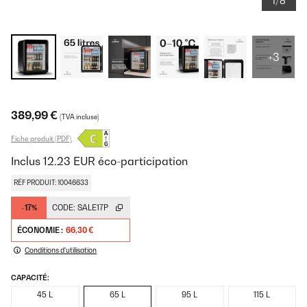
1/8
+3
389,99 €
(TVA incluse)
Fiche produit (PDF)
Inclus
12.23
EUR
éco-participation
RÉF PRODUIT: 10046633
-17%
CODE:
SALE17P
ÉCONOMIE :
66,30 €
Conditions d'utilisation
CAPACITÉ:
45 L
65 L
95 L
115 L