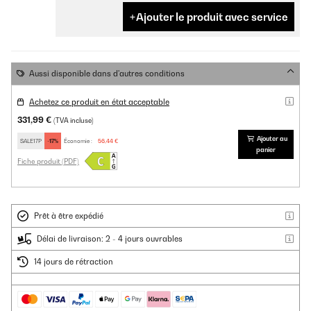
Ajouter le produit avec service
Aussi disponible dans d'autres conditions
Achetez ce produit en état acceptable
331,99 €
(TVA incluse)
Ajouter au
SALE17P
-17%
Économie :
56,44 €
panier
Fiche produit (PDF)
Prêt à être expédié
Délai de livraison: 2 - 4 jours ouvrables
14 jours de rétraction