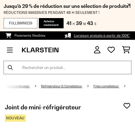
Jusqu’à 29 % de réduction sur une sélection de produits !
RÉDUCTIONS MASSIVES PENDANT 48 H SEULEMENT !
Achetez
41
39
43
FULLSWING29
H
M
S
maintenant
Paiements flexibles
Livraison gratuite à partir de 100€*
Electroménager
Réfrigérateur & Congélateur
Frigo congélateur
Joint de mini-réfrigérateur
NOUVEAU