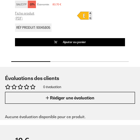
SALE27P
-27%
Économie :
83,70 €
Fic
(PD
Fiche produit
(PDF)
RÉ
RÉF PRODUIT: 10045805
Ajouter au panier
Évaluations des clients
0 évaluation
Rédiger une évaluation
Aucune évaluation disponible pour ce produit.