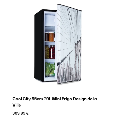
Cool City 85cm 79L Mini Frigo Design de la
Fo
Ville
29
309,99 €
SA