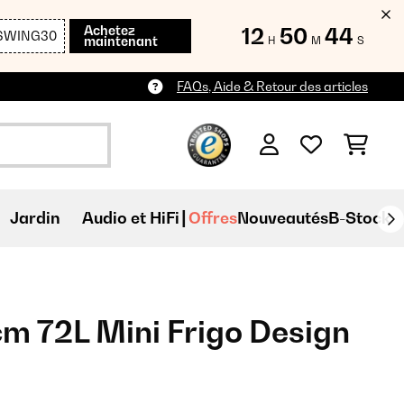
Achetez
12
50
44
SWING30
maintenant
H
M
S
FAQs, Aide & Retour des articles
Jardin
Audio et HiFi
Offres
Nouveautés
B-Stock
m 72L Mini Frigo Design