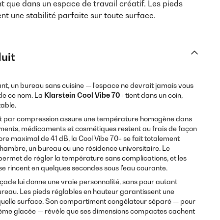
nt que dans un espace de travail créatif. Les pieds
t une stabilité parfaite sur toute surface.
uit
nt, un bureau sans cuisine — l'espace ne devrait jamais vous
 de ce nom. La
Klarstein Cool Vibe 70+
tient dans un coin,
table.
nt par compression assure une température homogène dans
aliments, médicaments et cosmétiques restent au frais de façon
ore maximal de 41 dB, la Cool Vibe 70+ se fait totalement
chambre, un bureau ou une résidence universitaire. Le
ermet de régler la température sans complications, et les
 se rincent en quelques secondes sous l'eau courante.
ade lui donne une vraie personnalité, sans pour autant
ureau. Les pieds réglables en hauteur garantissent une
e quelle surface. Son compartiment congélateur séparé — pour
a crème glacée — révèle que ses dimensions compactes cachent