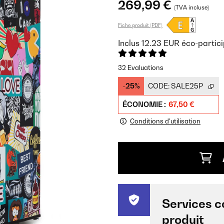
269,99 €
(TVA incluse)
Fiche produit (PDF)
Inclus
12.23
EUR
éco-partici
32 Evaluations
-25%
CODE:
SALE25P
ÉCONOMIE :
67,50 €
Conditions d'utilisation
Services c
produit