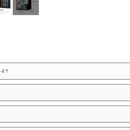
+2
il ?