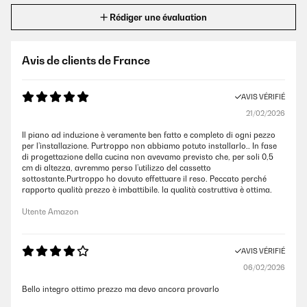
Rédiger une évaluation
Avis de clients de France
AVIS VÉRIFIÉ
21/02/2026
Il piano ad induzione è veramente ben fatto e completo di ogni pezzo
per l’installazione. Purtroppo non abbiamo potuto installarlo.. In fase
di progettazione della cucina non avevamo previsto che, per soli 0,5
cm di altezza, avremmo perso l’utilizzo del cassetto
sottostante.Purtroppo ho dovuto effettuare il reso. Peccato perché
rapporto qualità prezzo è imbattibile. la qualità costruttiva è ottima.
Utente Amazon
AVIS VÉRIFIÉ
06/02/2026
Bello integro ottimo prezzo ma devo ancora provarlo