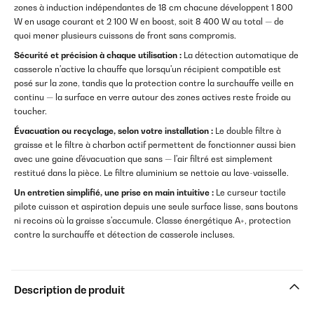
zones à induction indépendantes de 18 cm chacune développent 1 800
W en usage courant et 2 100 W en boost, soit 8 400 W au total — de
quoi mener plusieurs cuissons de front sans compromis.
Sécurité et précision à chaque utilisation :
La détection automatique de
casserole n'active la chauffe que lorsqu'un récipient compatible est
posé sur la zone, tandis que la protection contre la surchauffe veille en
continu — la surface en verre autour des zones actives reste froide au
toucher.
Évacuation ou recyclage, selon votre installation :
Le double filtre à
graisse et le filtre à charbon actif permettent de fonctionner aussi bien
avec une gaine d'évacuation que sans — l'air filtré est simplement
restitué dans la pièce. Le filtre aluminium se nettoie au lave-vaisselle.
Un entretien simplifié, une prise en main intuitive :
Le curseur tactile
pilote cuisson et aspiration depuis une seule surface lisse, sans boutons
ni recoins où la graisse s'accumule. Classe énergétique A+, protection
contre la surchauffe et détection de casserole incluses.
Description de produit