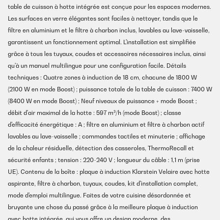
table de cuisson à hotte intégrée est conçue pour les espaces modernes.
Les surfaces en verre élégantes sont faciles à nettoyer, tandis que le
filtre en aluminium et le filtre à charbon inclus, lavables au lave-vaisselle,
garantissent un fonctionnement optimal. L'installation est simplifiée
grâce à tous les tuyaux, coudes et accessoires nécessaires inclus, ainsi
qu'à un manuel multilingue pour une configuration facile. Détails
techniques : Quatre zones à induction de 18 cm, chacune de 1800 W
(2100 W en mode Boost) ; puissance totale de la table de cuisson : 7400 W
(8400 W en mode Boost) ; Neuf niveaux de puissance + mode Boost ;
débit d'air maximal de la hotte : 597 m³/h (mode Boost) ; classe
d'efficacité énergétique : A ; filtre en aluminium et filtre à charbon actif
lavables au lave-vaisselle ; commandes tactiles et minuterie ; affichage
de la chaleur résiduelle, détection des casseroles, ThermoRecall et
sécurité enfants ; tension : 220-240 V ; longueur du câble : 1,1 m (prise
UE). Contenu de la boîte : plaque à induction Klarstein Velaire avec hotte
aspirante, filtre à charbon, tuyaux, coudes, kit d'installation complet,
mode d'emploi multilingue. Faites de votre cuisine désordonnée et
bruyante une chose du passé grâce à la meilleure plaque à induction
avec hotte intégrée, qui vous offre un design moderne, des