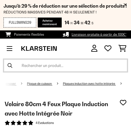
Jusqu’à 29 % de réduction sur une sélection de produits !
RÉDUCTIONS MASSIVES PENDANT 48 H SEULEMENT !
Achetez
14
34
41
FULLSWING29
H
M
S
maintenant
Paiements flexibles
Livraison gratuite à partir de 100€*
troménager
Plaque de cuisson
Plaques induction avec hotte intégrée
Velaire 80cm 4 Feux Plaque Induction
avec Hotte Intégrée​ Noir
4 Evaluations