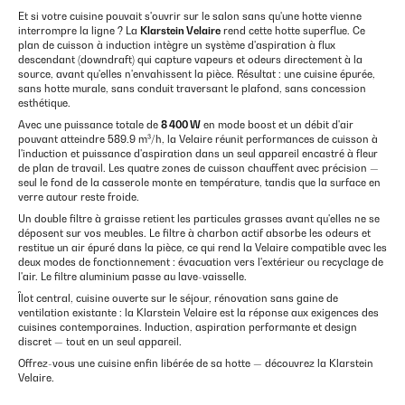
Et si votre cuisine pouvait s'ouvrir sur le salon sans qu'une hotte vienne
interrompre la ligne ? La
Klarstein Velaire
rend cette hotte superflue. Ce
plan de cuisson à induction intègre un système d'aspiration à flux
descendant (downdraft) qui capture vapeurs et odeurs directement à la
source, avant qu'elles n'envahissent la pièce. Résultat : une cuisine épurée,
sans hotte murale, sans conduit traversant le plafond, sans concession
esthétique.
Avec une puissance totale de
8 400 W
en mode boost et un débit d'air
pouvant atteindre 589.9 m³/h, la Velaire réunit performances de cuisson à
l'induction et puissance d'aspiration dans un seul appareil encastré à fleur
de plan de travail. Les quatre zones de cuisson chauffent avec précision —
seul le fond de la casserole monte en température, tandis que la surface en
verre autour reste froide.
Un double filtre à graisse retient les particules grasses avant qu'elles ne se
déposent sur vos meubles. Le filtre à charbon actif absorbe les odeurs et
restitue un air épuré dans la pièce, ce qui rend la Velaire compatible avec les
deux modes de fonctionnement : évacuation vers l'extérieur ou recyclage de
l'air. Le filtre aluminium passe au lave-vaisselle.
Îlot central, cuisine ouverte sur le séjour, rénovation sans gaine de
ventilation existante : la Klarstein Velaire est la réponse aux exigences des
cuisines contemporaines. Induction, aspiration performante et design
discret — tout en un seul appareil.
Offrez-vous une cuisine enfin libérée de sa hotte — découvrez la Klarstein
Velaire.