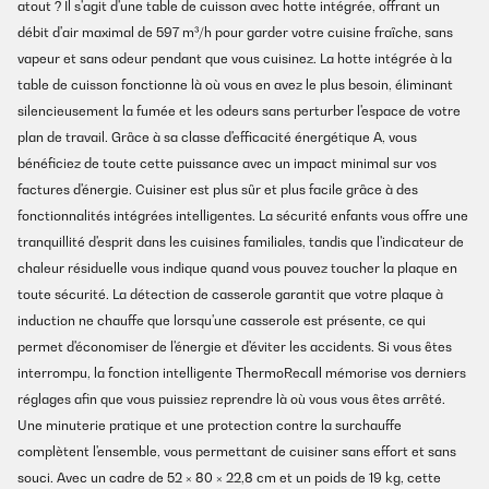
atout ? Il s'agit d'une table de cuisson avec hotte intégrée, offrant un
débit d'air maximal de 597 m³/h pour garder votre cuisine fraîche, sans
vapeur et sans odeur pendant que vous cuisinez. La hotte intégrée à la
table de cuisson fonctionne là où vous en avez le plus besoin, éliminant
silencieusement la fumée et les odeurs sans perturber l'espace de votre
plan de travail. Grâce à sa classe d'efficacité énergétique A, vous
bénéficiez de toute cette puissance avec un impact minimal sur vos
factures d'énergie. Cuisiner est plus sûr et plus facile grâce à des
fonctionnalités intégrées intelligentes. La sécurité enfants vous offre une
tranquillité d'esprit dans les cuisines familiales, tandis que l'indicateur de
chaleur résiduelle vous indique quand vous pouvez toucher la plaque en
toute sécurité. La détection de casserole garantit que votre plaque à
induction ne chauffe que lorsqu'une casserole est présente, ce qui
permet d'économiser de l'énergie et d'éviter les accidents. Si vous êtes
interrompu, la fonction intelligente ThermoRecall mémorise vos derniers
réglages afin que vous puissiez reprendre là où vous vous êtes arrêté.
Une minuterie pratique et une protection contre la surchauffe
complètent l'ensemble, vous permettant de cuisiner sans effort et sans
souci. Avec un cadre de 52 × 80 × 22,8 cm et un poids de 19 kg, cette