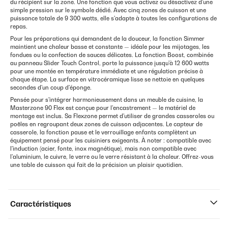
du récipient sur la zone. Une fonction que vous activez ou désactivez d'une
simple pression sur le symbole dédié. Avec cinq zones de cuisson et une
puissance totale de 9 300 watts, elle s'adapte à toutes les configurations de
repas.
Pour les préparations qui demandent de la douceur, la fonction Simmer
maintient une chaleur basse et constante — idéale pour les mijotages, les
fondues ou la confection de sauces délicates. La fonction Boost, combinée
au panneau Slider Touch Control, porte la puissance jusqu'à 12 600 watts
pour une montée en température immédiate et une régulation précise à
chaque étape. La surface en vitrocéramique lisse se nettoie en quelques
secondes d'un coup d'éponge.
Pensée pour s'intégrer harmonieusement dans un meuble de cuisine, la
Masterzone 90 Flex est conçue pour l'encastrement — le matériel de
montage est inclus. Sa Flexzone permet d'utiliser de grandes casseroles ou
poêles en regroupant deux zones de cuisson adjacentes. Le capteur de
casserole, la fonction pause et le verrouillage enfants complètent un
équipement pensé pour les cuisiniers exigeants. À noter : compatible avec
l'induction (acier, fonte, inox magnétique), mais non compatible avec
l'aluminium, le cuivre, le verre ou le verre résistant à la chaleur. Offrez-vous
une table de cuisson qui fait de la précision un plaisir quotidien.
Caractéristiques