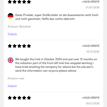
AVIS VÉRIFIÉ
07/01/2026
Gutes Produkt, super Größe,leider ist die Aussenkante recht hoch
und nicht geschützt. Hoffe das nichts abbricht .
Amazon-Benutzer
Traduire
AVIS VÉRIFIÉ
19/12/2025
We bought this hob in October 2024 and just over 12 months on
the induction part of the front left hob has stopped working I
have tried emailing the company for advice but the site won’t
send the information can anyone please advise
Amazon user
Traduire
AVIS VÉRIFIÉ
05/12/2025