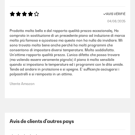
AVIS VÉRIFIÉ
04/08/2025
Prodotto molto bello e dal rapporto qualità prezzo eccezionale¡. Ho
comprato in sostituzione di un precedente piano ad induzione di marca
molto più famosa e a¡costosa ma questo non ha nulla da invidiare. Mi
sono trovato molto bene anche perché ha molti programmi che
consentono di impostare diversi temperature. Molto soddisfatto.
Un’ottima rapporto qualità prezzo. L’unico difetto che posso trovare
(ma volendo essere veramente pignolo) il piano è molto sensibile
quando si impostano le temperature ed i programmi con le dita umide.
Tende ad andare in protezione e si spegne. E’ sufficen¡te asciugarsi i
polpastrelli e si reimposta in un attimo.
Utente Amazon
Avis de clients d'autres pays