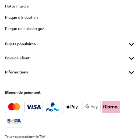
Hotte murale
Utilisateur d'Amazon
Plaque à induction
Traduire
Plaque de cuisson gaz
AVIS VÉRIFIÉ
Sujets populaires
02/12/2024
Goste de tudo, em particular da facilidade de gestão do
Service client
funcionamento, com uma eficácia fantástica. Só não dou as 5 *
pela dificuldade de ligar/desligar, se a superfície e o dedo não
estiverem super limpos e secos.
Informations
Usuario/a de amazon
Traduire
Moyen de paiement
AVIS VÉRIFIÉ
04/11/2024
Reçu ce jour, donc pas encore branchée.Faire attention à la
couleur blanche qui est en réalité un blanc légèrement rosé.
Tous nos prix incluent la TVA
Utilisateur d'Amazon