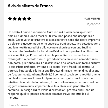
Avis de clients de France
AVIS VÉRIFIÉ
18/01/2026
Ho scelto il piano a induzione Klarstein a 4 fuochi nella splendida
finitura bianca e, dopo mesi di utilizzo, non posso che assegnare 5
stelle. Cercavo un’alternativa al classico vetro nero che attira impronte
e polvere, e questo modello ha superato ogni aspettativa estetica: dona
una luminosità incredibile alla cucina e si pulisce con una facilità
disarmante.Prestazioni e Funzione Bridge:Il vero punto di svolta sono
le 2 zone Bridge. Poter unire i fuochi per utilizzare bistecchiere
rettangolari o pentole ovali di grandi dimensioni è una comodità a cui
non potrei più rinunciare. La distribuzione del calore è uniforme su tutta
la superficie unificata, evitando i classici "punti freddi" al centro. La
potenza è notevole e la funzione Booster dimezza i tempi di ebollizione
dell'acqua rispetto al gas.Usabilità:I comandi touch sono reattivi anche
con le dita umide e il timer indipendente per ogni zona è preciso e
intuitivo. Nonostante la potenza, è molto silenzioso, emettendo solo un
leggero ronzio quasi impercettibile. In sintesi, è un prodotto che
combina un design d'alto livello a prestazioni professionali, con un
rapporto qualità-prezzo che onestamente trovo imbattibile sul
mercato.
Utente Amazon