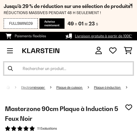
Jusqu’à 29 % de réduction sur une sélection de produits !
RÉDUCTIONS MASSIVES PENDANT 48 H SEULEMENT !
Achetez
49
01
23
FULLSWING29
H
M
S
maintenant
Paiements flexibles
Livraison gratuite à partir de 100€*
Electroménager
Plaque de cuisson
Plaque à induction
Masterzone 90cm Plaque à Induction 5
Feux Noir
11 Evaluations