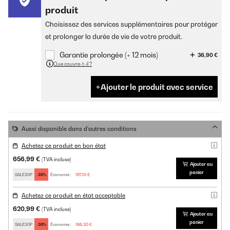
produit
Choisissez des services supplémentaires pour protéger
et prolonger la durée de vie de votre produit.
Garantie prolongée (+ 12 mois)
36,90 €
Que couvre-t-il ?
Ajouter le produit avec service
Aussi disponible dans d'autres conditions
Achetez ce produit en bon état
656,99 €
(TVA incluse)
Ajouter au
panier
SALE30P
-30%
Économie :
197,10 €
Achetez ce produit en état acceptable
620,99 €
(TVA incluse)
Ajouter au
panier
SALE30P
-30%
Économie :
186,30 €