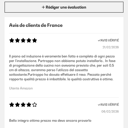
Rédiger une évaluation
Avis de clients de France
AVIS VÉRIFIÉ
21/02/2026
Il piano ad induzione è veramente ben fatto e completo di ogni pezzo
per l’installazione. Purtroppo non abbiamo potuto installarlo.. In fase
di progettazione della cucina non avevamo previsto che, per soli 0,5
cm di altezza, avremmo perso l’utilizzo del cassetto
sottostante.Purtroppo ho dovuto effettuare il reso. Peccato perché
rapporto qualità prezzo è imbattibile. la qualità costruttiva è ottima.
Utente Amazon
AVIS VÉRIFIÉ
06/02/2026
Bello integro ottimo prezzo ma devo ancora provarlo