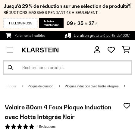
Jusqu’à 29 % de réduction sur une sélection de produits !
RÉDUCTIONS MASSIVES PENDANT 48 H SEULEMENT !
Achetez
09
25
27
FULLSWING29
H
M
S
maintenant
Paiements flexibles
Livraison gratuite à partir de 100€*
troménager
Plaque de cuisson
Plaques induction avec hotte intégrée
Velaire 80cm 4 Feux Plaque Induction
avec Hotte Intégrée​ Noir
4 Evaluations