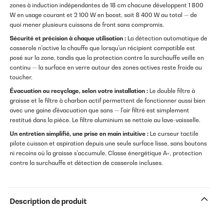
zones à induction indépendantes de 18 cm chacune développent 1 800
W en usage courant et 2 100 W en boost, soit 8 400 W au total — de
quoi mener plusieurs cuissons de front sans compromis.
Sécurité et précision à chaque utilisation :
La détection automatique de
casserole n'active la chauffe que lorsqu'un récipient compatible est
posé sur la zone, tandis que la protection contre la surchauffe veille en
continu — la surface en verre autour des zones actives reste froide au
toucher.
Évacuation ou recyclage, selon votre installation :
Le double filtre à
graisse et le filtre à charbon actif permettent de fonctionner aussi bien
avec une gaine d'évacuation que sans — l'air filtré est simplement
restitué dans la pièce. Le filtre aluminium se nettoie au lave-vaisselle.
Un entretien simplifié, une prise en main intuitive :
Le curseur tactile
pilote cuisson et aspiration depuis une seule surface lisse, sans boutons
ni recoins où la graisse s'accumule. Classe énergétique A+, protection
contre la surchauffe et détection de casserole incluses.
Description de produit