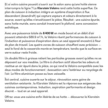
Et si votre cuisine pouvait s'ouvrir sur le salon sans qu'une hotte vienne
interrompre la ligne ? La
Klarstein Velaire
rend cette hotte superflue. Ce
plan de cuisson à induction intègre un système d'aspiration à flux
descendant (downdraft) qui capture vapeurs et odeurs directement à la
source, avant qu'elles n'envahissent la pièce. Résultat : une cuisine épurée,
sans hotte murale, sans conduit traversant le plafond, sans concession
esthétique.
Avec une puissance totale de
8 400 W
en mode boost et un débit d'air
pouvant atteindre 589.9 m³/h, la Velaire réunit performances de cuisson à
l'induction et puissance d'aspiration dans un seul appareil encastré à fleur
de plan de travail. Les quatre zones de cuisson chauffent avec précision —
seul le fond de la casserole monte en température, tandis que la surface en
verre autour reste froide.
Un double filtre à graisse retient les particules grasses avant qu'elles ne se
déposent sur vos meubles. Le filtre à charbon actif absorbe les odeurs et
restitue un air épuré dans la pièce, ce qui rend la Velaire compatible avec les
deux modes de fonctionnement : évacuation vers l'extérieur ou recyclage de
l'air. Le filtre aluminium passe au lave-vaisselle.
Îlot central, cuisine ouverte sur le séjour, rénovation sans gaine de
ventilation existante : la Klarstein Velaire est la réponse aux exigences des
cuisines contemporaines. Induction, aspiration performante et design
discret — tout en un seul appareil.
Offrez-vous une cuisine enfin libérée de sa hotte — découvrez la Klarstein
Velaire.