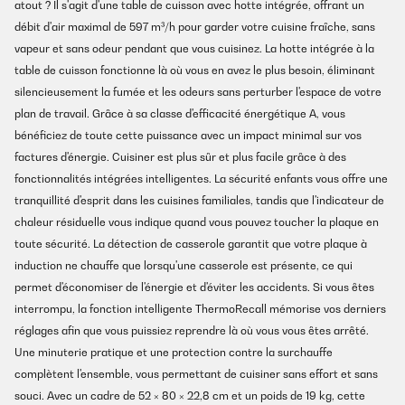
atout ? Il s'agit d'une table de cuisson avec hotte intégrée, offrant un
débit d'air maximal de 597 m³/h pour garder votre cuisine fraîche, sans
vapeur et sans odeur pendant que vous cuisinez. La hotte intégrée à la
table de cuisson fonctionne là où vous en avez le plus besoin, éliminant
silencieusement la fumée et les odeurs sans perturber l'espace de votre
plan de travail. Grâce à sa classe d'efficacité énergétique A, vous
bénéficiez de toute cette puissance avec un impact minimal sur vos
factures d'énergie. Cuisiner est plus sûr et plus facile grâce à des
fonctionnalités intégrées intelligentes. La sécurité enfants vous offre une
tranquillité d'esprit dans les cuisines familiales, tandis que l'indicateur de
chaleur résiduelle vous indique quand vous pouvez toucher la plaque en
toute sécurité. La détection de casserole garantit que votre plaque à
induction ne chauffe que lorsqu'une casserole est présente, ce qui
permet d'économiser de l'énergie et d'éviter les accidents. Si vous êtes
interrompu, la fonction intelligente ThermoRecall mémorise vos derniers
réglages afin que vous puissiez reprendre là où vous vous êtes arrêté.
Une minuterie pratique et une protection contre la surchauffe
complètent l'ensemble, vous permettant de cuisiner sans effort et sans
souci. Avec un cadre de 52 × 80 × 22,8 cm et un poids de 19 kg, cette