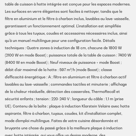
table de cuisson à hotte intégrée est conçue pour les espaces modernes.
Les surfaces en verre élégantes sont faciles à nettoyer, tandis que le
filtre en aluminium et le filtre à charbon inclus, lavables au lave-vaisselle,
garantissent un fonctionnement optimal. L'installation est simplifiée
grâce à tous les tuyaux, coudes et accessoires nécessaires inclus, ainsi
qu'à un manuel multilingue pour une configuration facile. Détails
techniques : Quatre zones à induction de 18 cm, chacune de 1800 W
(2100 W en mode Boost) ; puissance totale de la table de cuisson : 7400 W
(8400 W en mode Boost) ; Neuf niveaux de puissance + mode Boost ;
débit d'air maximal de la hotte : 597 m³/h (mode Boost) ; classe
d'efficacité énergétique : A ; filtre en aluminium et filtre à charbon actif
lavables au lave-vaisselle ; commandes tactiles et minuterie ; affichage
de la chaleur résiduelle, détection des casseroles, ThermoRecall et
sécurité enfants ; tension : 220-240 V ; longueur du câble : 1,1 m (prise
UE). Contenu de la boîte : plaque à induction Klarstein Velaire avec hotte
aspirante, filtre à charbon, tuyaux, coudes, kit d'installation complet,
mode d'emploi multilingue. Faites de votre cuisine désordonnée et
bruyante une chose du passé grâce à la meilleure plaque à induction
avec hotte intégrée, qui vous offre un design moderne, des