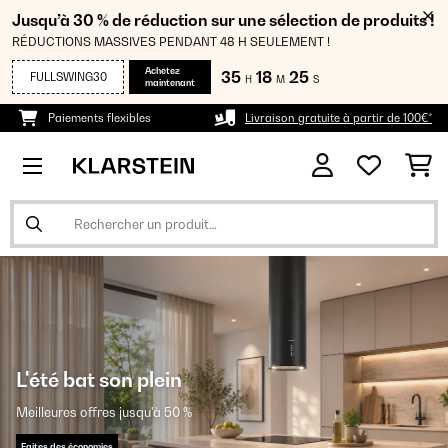
Jusqu’à 30 % de réduction sur une sélection de produits !
RÉDUCTIONS MASSIVES PENDANT 48 H SEULEMENT !
Achetez
35
18
24
FULLSWING30
H
M
S
maintenant
Paiements flexibles
Livraison gratuite à partir de 100€*
L'été bat son plein
Meilleures offres jusqu'à 50 %
Faites des économies