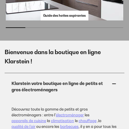
Guide des hottes aspirantes
Bienvenue dans la boutique en ligne
Klarstein !
Découvrez toute la gamme de petits et gros
électroménagers : entre l'
électroménager
les
appareils de cuisine
la
climatisation
le
chauffage
,la
qualité de l’air
ou encore les
barbecues
, il y en a pour tous les