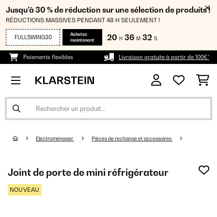
Jusqu’à 30 % de réduction sur une sélection de produits !
RÉDUCTIONS MASSIVES PENDANT 48 H SEULEMENT !
Achetez
20
36
31
FULLSWING30
H
M
S
maintenant
Paiements flexibles
Livraison gratuite à partir de 100€*
Electroménager
Pièces de rechange et accessoires
Joint de porte de mini réfrigérateur
NOUVEAU