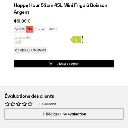
Happy Hour 52cm 45L Mini Frigo à Boisson
Argent
419,99 €
SALE35P
-35%
Économie :
147,00 €
Fiche produit
(PDF)
RÉF PRODUIT: 10045049
Ajouter au panier
Évaluations des clients
0 évaluation
Rédiger une évaluation