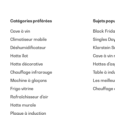
Catégories préférées
Sujets popu
Cave à vin
Black Frid
Climatiseur mobile
Singles Da
Déshumidificateur
Klarstein 
Hotte îlot
Cave à vin 
Hotte décorative
Hottes d'as
Chauffage infrarouge
Table à ind
Machine à glaçons
Les meilleu
Frigo vitrine
Chauffage é
Rafraîchisseur d'air
Hotte murale
Plaque à induction