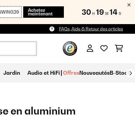
Achetez
30
19
13
SWING29
maintenant
H
M
S
FAQs, Aide & Retour des articles
Jardin
Audio et HiFi
Offres
Nouveautés
B-Stock
sse en aluminium