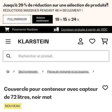
Jusqu’à 29 % de réduction sur une sélection de produits !
RÉDUCTIONS MASSIVES PENDANT 48 H SEULEMENT !
Achetez
19
15
24
FULLSWING29
H
M
S
maintenant
Paiements flexibles
Livraison gratuite à partir de 100€*
Electroménager
Pièces de rechange et accessoires
Couvercle pour conteneur avec capteur
de 72 litres, noir mat
NOUVEAU