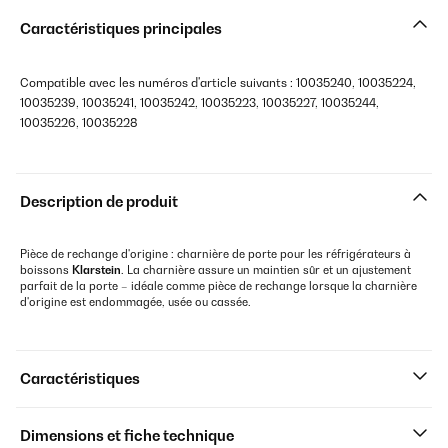
Caractéristiques principales
Compatible avec les numéros d'article suivants : 10035240, 10035224,
10035239, 10035241, 10035242, 10035223, 10035227, 10035244,
10035226, 10035228
Description de produit
Pièce de rechange d'origine : charnière de porte pour les réfrigérateurs à
boissons
Klarstein
. La charnière assure un maintien sûr et un ajustement
parfait de la porte – idéale comme pièce de rechange lorsque la charnière
d'origine est endommagée, usée ou cassée.
Caractéristiques
Dimensions et fiche technique