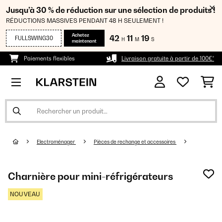
Jusqu’à 30 % de réduction sur une sélection de produits !
RÉDUCTIONS MASSIVES PENDANT 48 H SEULEMENT !
Achetez
42
11
18
FULLSWING30
H
M
S
maintenant
Paiements flexibles
Livraison gratuite à partir de 100€*
Electroménager
Pièces de rechange et accessoires
Charnière pour mini-réfrigérateurs
NOUVEAU