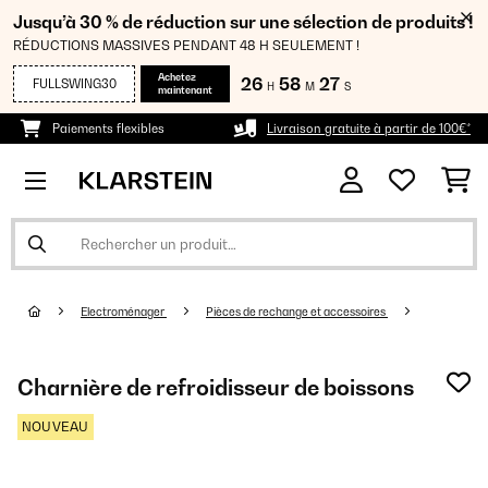
Jusqu’à 30 % de réduction sur une sélection de produits !
RÉDUCTIONS MASSIVES PENDANT 48 H SEULEMENT !
Achetez
26
58
26
FULLSWING30
H
M
S
maintenant
Paiements flexibles
Livraison gratuite à partir de 100€*
Electroménager
Pièces de rechange et accessoires
Charnière de refroidisseur de boissons
NOUVEAU