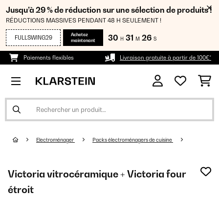
Jusqu’à 29 % de réduction sur une sélection de produits !
RÉDUCTIONS MASSIVES PENDANT 48 H SEULEMENT !
Achetez
30
31
24
FULLSWING29
H
M
S
maintenant
Paiements flexibles
Livraison gratuite à partir de 100€*
Electroménager
Packs électroménagers de cuisine
Victoria vitrocéramique + Victoria four
étroit