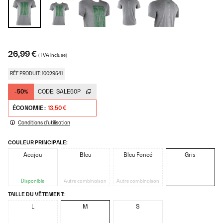
26,99 €
(TVA incluse)
RÉF PRODUIT: 10029541
-50%
CODE:
SALE50P
ÉCONOMIE :
13,50 €
Conditions d'utilisation
COULEUR PRINCIPALE:
Acajou
Bleu
Bleu Foncé
Gris
Disponible
Autre combinaison
Autre combinaison
TAILLE DU VÊTEMENT:
L
M
S