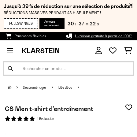
Jusqu’à 29 % de réduction sur une sélection de produits !
RÉDUCTIONS MASSIVES PENDANT 48 H SEULEMENT !
Achetez
30
37
22
FULLSWING29
H
M
S
maintenant
Paiements flexibles
Livraison gratuite à partir de 100€*
Electroménager
Idée déco
CS Men t-shirt d'entraînement
1 Evaluation