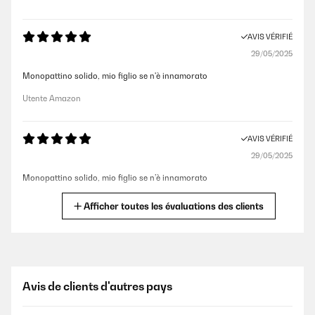
AVIS VÉRIFIÉ
29/05/2025
Monopattino solido, mio figlio se n'è innamorato
Utente Amazon
AVIS VÉRIFIÉ
29/05/2025
Monopattino solido, mio figlio se n’è innamorato
Utente Amazon
Afficher toutes les évaluations des clients
AVIS VÉRIFIÉ
30/12/2024
Monopattino x bambini bellissimo e resistente. Le luci delle ruote
Avis de clients d'autres pays
abbelliscono al top la visibilità alle altre persone
Utente Amazon