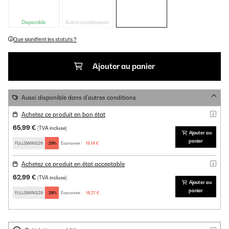
Disponible
Autre combinaison
Que signifient les statuts ?
Ajouter au panier
Aussi disponible dans d'autres conditions
Achetez ce produit en bon état
65,99 €
(TVA incluse)
Ajouter au
panier
FULLSWING29
-29%
Économie :
19,14 €
Achetez ce produit en état acceptable
62,99 €
(TVA incluse)
Ajouter au
panier
FULLSWING29
-29%
Économie :
18,27 €