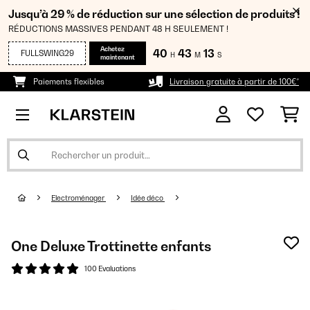
Jusqu’à 29 % de réduction sur une sélection de produits !
RÉDUCTIONS MASSIVES PENDANT 48 H SEULEMENT !
Achetez
40
43
13
FULLSWING29
H
M
S
maintenant
Paiements flexibles
Livraison gratuite à partir de 100€*
Electroménager
Idée déco
One Deluxe Trottinette enfants
100 Evaluations