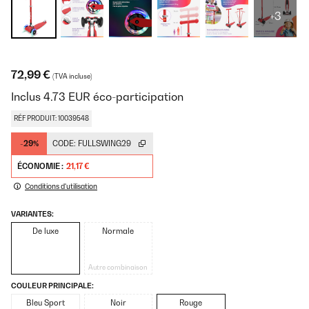
+3
72,99 €
(TVA incluse)
Inclus
4.73
EUR
éco-participation
RÉF PRODUIT: 10039548
-29%
CODE:
FULLSWING29
ÉCONOMIE :
21,17 €
Conditions d'utilisation
VARIANTES:
De luxe
Normale
Autre combinaison
COULEUR PRINCIPALE:
Bleu Sport
Noir
Rouge