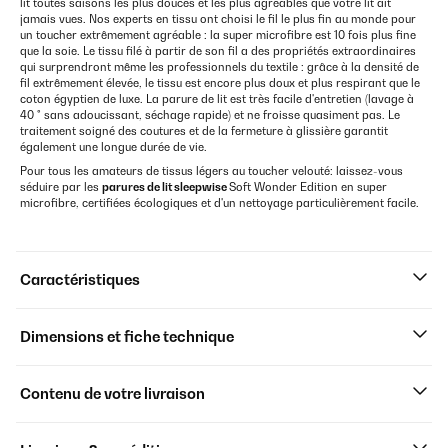
lit toutes saisons les plus douces et les plus agréables que votre lit ait
jamais vues. Nos experts en tissu ont choisi le fil le plus fin au monde pour
un toucher extrêmement agréable : la super microfibre est 10 fois plus fine
que la soie. Le tissu filé à partir de son fil a des propriétés extraordinaires
qui surprendront même les professionnels du textile : grâce à la densité de
fil extrêmement élevée, le tissu est encore plus doux et plus respirant que le
coton égyptien de luxe. La parure de lit est très facile d'entretien (lavage à
40 ° sans adoucissant, séchage rapide) et ne froisse quasiment pas. Le
traitement soigné des coutures et de la fermeture à glissière garantit
également une longue durée de vie.
Pour tous les amateurs de tissus légers au toucher velouté: laissez-vous
séduire par les
parures de lit sleepwise
Soft Wonder Edition en super
microfibre, certifiées écologiques et d'un nettoyage particulièrement facile.
Caractéristiques
Dimensions et fiche technique
Contenu de votre livraison