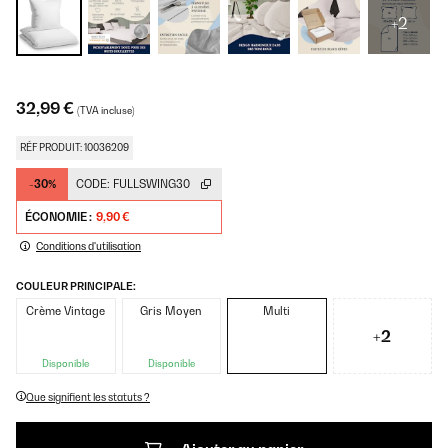
+2
32,99 €
(TVA incluse)
RÉF PRODUIT: 10036209
-30%
CODE:
FULLSWING30
ÉCONOMIE :
9,90 €
Conditions d'utilisation
COULEUR PRINCIPALE:
Crème Vintage
Gris Moyen
Multi
+2
Disponible
Disponible
Que signifient les statuts ?