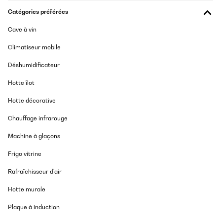
Catégories préférées
AVIS VÉRIFIÉ
07/02/2025
Cave à vin
Perfekte Winterbettwäsche – kuschelig weich und wärmend! Ich
Climatiseur mobile
bin absolut begeistert von der Sleepwise Winter-Bettwäsche
155x200 (3-teilig)! Schon beim Auspacken merkt man die
Déshumidificateur
hochwertige Qualität. Der Stoff fühlt sich unglaublich weich an
und ist perfekt für kalte Nächte.Pro: Super weich & angenehm –
Das Material ist kuschelig und fühlt sich auf der Haut richtig gut
Hotte îlot
an. Hält wunderbar warm – Perfekt für den Winter, da es die
Wärme speichert, ohne dass man schwitzt. Top Verarbeitung –
Hotte décorative
Keine losen Fäden, stabile Nähte und ein hochwertiger
Reißverschluss. Pflegeleicht – Lässt sich problemlos bei 40°C
Chauffage infrarouge
waschen und bleibt auch nach mehreren Wäschen flauschig.Ich
kann diese Bettwäsche absolut empfehlen. Wer im Winter gerne
Machine à glaçons
gemütlich und warm schläft, wird hier nicht enttäuscht. Würde sie
jederzeit wieder kaufen!
Frigo vitrine
Amazon-Benutzer
Rafraîchisseur d'air
Traduire
Hotte murale
AVIS VÉRIFIÉ
Plaque à induction
17/01/2025