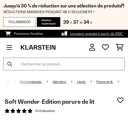
Jusqu’à 30 % de réduction sur une sélection de produits !
RÉDUCTIONS MASSIVES PENDANT 48 H SEULEMENT !
Achetez
29
37
34
FULLSWING30
H
M
S
maintenant
Paiements flexibles
Livraison gratuite à partir de 100€*
Electroménager
Idée déco
Literie
Parure de lit
Soft Wonder-Edition parure de lit
113 Evaluations