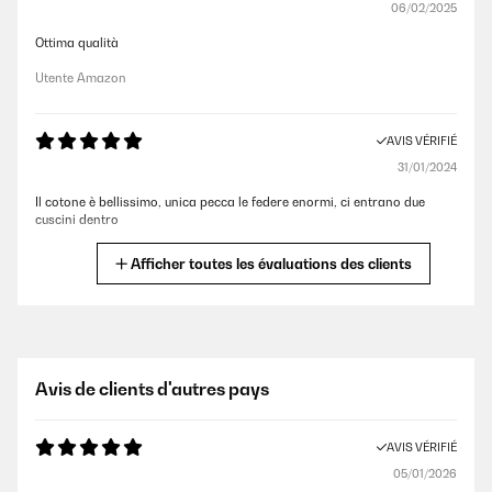
06/02/2025
Ottima qualità
Utente Amazon
AVIS VÉRIFIÉ
31/01/2024
Il cotone è bellissimo, unica pecca le federe enormi, ci entrano due
cuscini dentro
Utente Amazon
Afficher toutes les évaluations des clients
AVIS VÉRIFIÉ
26/05/2023
Misure sbagliate ma bel tessuto.
Avis de clients d'autres pays
Utente Amazon
AVIS VÉRIFIÉ
05/01/2026
AVIS VÉRIFIÉ