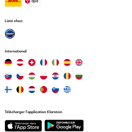
Traduire
AVIS VÉRIFIÉ
Listé chez:
25/11/2024
Ich bin sehr zufrieden von meine Auswahl, gut verpackt und
schnell geliefert.
Amazon-Benutzer
International
Traduire
AVIS VÉRIFIÉ
14/11/2024
Habe nichts an der Bettwäsche auszusetzen.
Amazon-Benutzer
Traduire
Télécharger l'application Klarstein
AVIS VÉRIFIÉ
15/06/2024