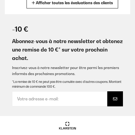
Afficher toutes les évaluations des clients
Traduire
AVIS VÉRIFIÉ
10/07/2025
-10 €
Gutes und angenehmes Feeling. Die Verarbeitung ist für den Preis
sehr gut. Reißverschlüsse mit Metall geben dem Bettzeug eine
Abonnez-vous à notre newsletter et obtenez
gute Qualitätsanmutung. Wie immer sehr schneller Versand. Ich
une remise de 10 €* sur votre prochain
kann dieses Produkt empfehlen.
achat.
Amazon-Benutzer
Inscrivez-vous à notre newsletter pour être parmi les premiers
Traduire
informés des prochaines promotions.
*La remise de 10 € ne peut pas être cumulée avec d’autres coupons. Montant
AVIS VÉRIFIÉ
minimum de commande 100 €.
07/05/2025
Perfekt, superschön und so schön weich.Ich bin begeistert.
Werde noch welche in einer anderen Farbe bestellen. Und ganz
tolles Material.
Amazon-Benutzer
Traduire